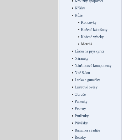
Kroužky spojovací
Křížky
Kůže
Koncovky
Kožené kabošony
Kožené výseky
Metráž
Lůžka na pryskyřici
Náramky
Náušnicové komponenty
Nitě S-lon
Lanka a gumičky
Lustrové ověsy
Obruče
Panenky
Prsteny
Pruženky
Přívěsky
Ramínka a řadiče
Řetízky