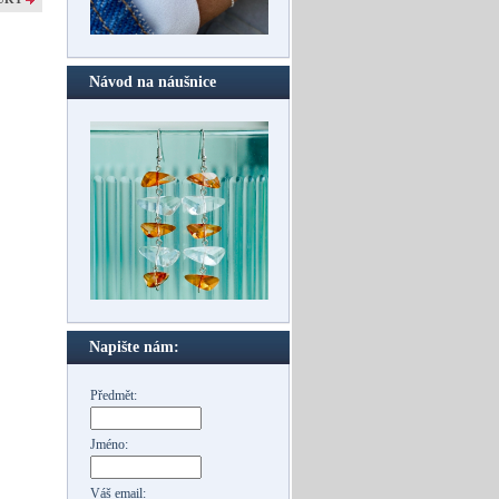
Návod na náušnice
Napište nám:
Předmět:
Jméno:
Váš email: