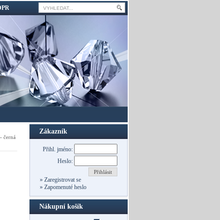
DPR
Zákazník
- černá
Přihl. jméno:
Heslo:
Přihlásit
»
Zaregistrovat se
»
Zapomenuté heslo
Nákupní košík