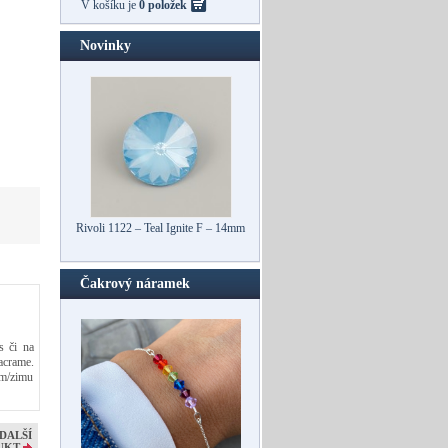
V košíku je
0 položek
Novinky
Rivoli 1122 – Teal Ignite F – 14mm
Čakrový náramek
s či na
acrame.
im/zimu
DALŠÍ
UKT