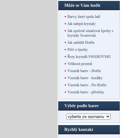
Může se Vám hodit
Barvy, které spolu ladí
Jak nalepit krystaly
Jak správně označovat šperky s
krystaly Swarovski
Jak zažehlit Hotfix
Péče o šperky
Řezy krystalů SWAROVSKI
Velikosti prstenů
Vzorník barev - Hotfix
Vzorník barev - korálky
Vzorník barev - No Hotfix
Vzorník barev - přívěsky
Výběr podle barev
Rychlý kontakt