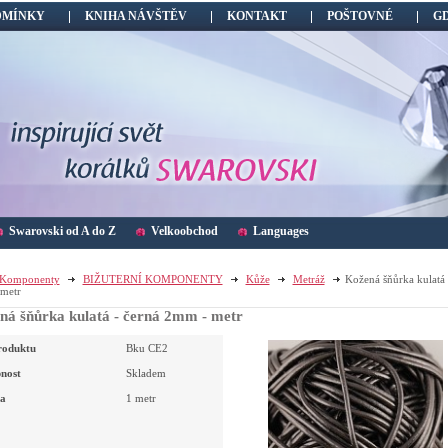
DMÍNKY
KNIHA NÁVŠTĚV
KONTAKT
POŠTOVNÉ
G
Swarovski od A do Z
Velkoobchod
Languages
Komponenty
BIŽUTERNÍ KOMPONENTY
Kůže
Metráž
Kožená šňůrka kulatá 
metr
ná šňůrka kulatá - černá 2mm - metr
roduktu
Bku CE2
nost
Skladem
a
1 metr