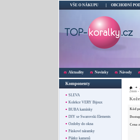
VŠE O NÁKUPU
OBCHODNÍ PO
Aktuality
Novinky
Návody
Komponenty
2mm - 
SLEVA
Kože
Kolekce VERY Bijoux
Kód p
BUBA kamínky
DIY se Swarovski Elements
Dostup
Ozdoby do okna
Cena z
Páskové náramky
Plátky kamenů