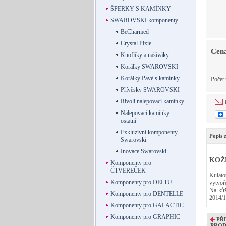
ŠPERKY S KAMÍNKY
SWAROVSKI komponenty
BeCharmed
Crystal Pixie
Cen
Knoflíky a našíváky
Korálky SWAROVSKI
Korálky Pavé s kamínky
Počet
Přívěsky SWAROVSKI
Rivoli nalepovací kamínky
Nalepovací kamínky
ostatní
Exkluzívní komponenty
Popis 
Swarovski
Inovace Swarovski
KOŽE
Komponenty pro
ČTVEREČEK
Kulato
Komponenty pro DELTU
vytvoř
Na kůž
Komponenty pro DENTELLE
2014/1
Komponenty pro GALACTIC
Komponenty pro GRAPHIC
PŘ
PRO