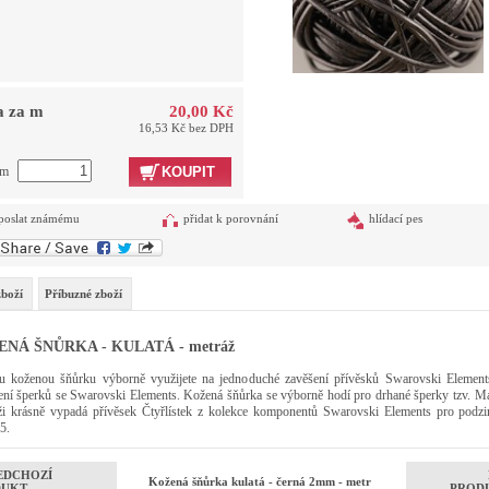
a za m
20,00 Kč
16,53 Kč bez DPH
 m
KOUPIT
poslat známému
přidat k porovnání
hlídací pes
zboží
Příbuzné zboží
NÁ ŠNŮRKA - KULATÁ - metráž
u koženou šňůrku výborně využijete na jednoduché zavěšení přívěsků Swarovski Element
ení šperků se Swarovski Elements. Kožená šňůrka se výborně hodí pro drhané šperky tzv. M
i krásně vypadá přívěsek Čtyřlístek z kolekce komponentů Swarovski Elements pro podz
5.
EDCHOZÍ
Kožená šňůrka kulatá - černá 2mm - metr
DUKT
PROD