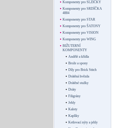
Komponenty pro SLZIČKY
Komponenty pro SRDÍČKA
4884
Komponenty pro STAR
Komponenty pro ŠATONY
Komponenty pro VISION
Komponenty pro WING
BIŽUTERNÍ
KOMPONENTY
Andělé a křídla
Brože a spony
Díly pro Brick Stitch
Drátěná hvězda
Drátěné stužky
Dráty
Filigrány
Jehly
Kaloty
Kaplíky
Ketlovací nýty a jehly