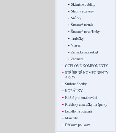
Skleněné bubliny
Šlupny a závěsy
Šňůrky
Štrasová metráž
Štrasové mezičlánky
Trubičky
Vlasec
Zamačkávací rokajl
Zapínání
OCELOVÉ KOMPONENTY
STŘÍBRNÉ KOMPONENTY
Ag925
Stříbrné šperky
KORÁLKY
Kleště pro korálkování
Krabičky a kartičky na šperky
Lepidlo na bižuterii
Minerály
Dárkové poukazy