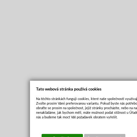
Tato webová stránka používá cookies
Na těchto stránkách fungují cookies, které naše společnosti využívaj
Zvolte prosím Vámi preferovanou variantu. Pokud byste nás potřebo
obraťte se prosím na společnost, jejíž stránky procházíte, nebo na 
nenakládáme, jak bychom měli, máte možnost podat stížnost u Úřadu
nás a budeme tak moct Váš požadavek obratem vyřešit.