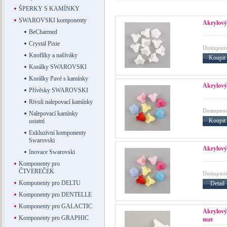
ŠPERKY S KAMÍNKY
SWAROVSKI komponenty
Akrylový
BeCharmed
Crystal Pixie
Dostupnos
Knoflíky a našíváky
Koupit
Korálky SWAROVSKI
Korálky Pavé s kamínky
Akrylový
Přívěsky SWAROVSKI
Rivoli nalepovací kamínky
Dostupnos
Nalepovací kamínky
Koupit
ostatní
Exkluzívní komponenty
Swarovski
Akrylový
Inovace Swarovski
Komponenty pro
ČTVEREČEK
Dostupnos
Komponenty pro DELTU
Detail
Komponenty pro DENTELLE
Komponenty pro GALACTIC
Akrylov
Komponenty pro GRAPHIC
mat