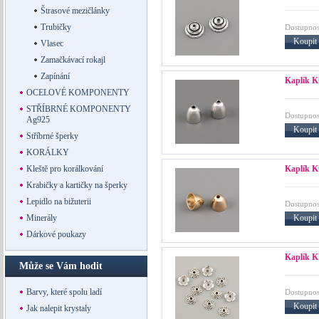
Štrasové mezičlánky
Trubičky
Dostupnos
Koupit
Vlasec
Zamačkávací rokajl
Zapínání
Kaplík 
OCELOVÉ KOMPONENTY
STŘÍBRNÉ KOMPONENTY
Dostupnos
Ag925
Koupit
Stříbrné šperky
KORÁLKY
Kaplík 
Kleště pro korálkování
Krabičky a kartičky na šperky
Lepidlo na bižuterii
Dostupnos
Koupit
Minerály
Dárkové poukazy
Kaplík K
Může se Vám hodit
Barvy, které spolu ladí
Dostupnos
Koupit
Jak nalepit krystaly