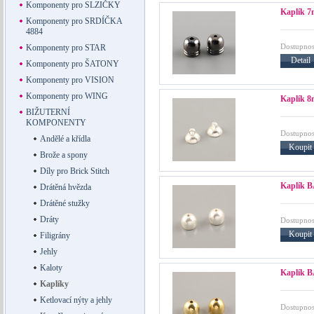
Komponenty pro SLZIČKY
Kaplík 7
Komponenty pro SRDÍČKA
4884
Dostupnos
Komponenty pro STAR
Detail
Komponenty pro ŠATONY
Komponenty pro VISION
Komponenty pro WING
Kaplík 8
BIŽUTERNÍ
KOMPONENTY
Dostupnos
Andělé a křídla
Koupit
Brože a spony
Díly pro Brick Stitch
Kaplík 
Drátěná hvězda
Drátěné stužky
Dráty
Dostupnos
Koupit
Filigrány
Jehly
Kaloty
Kaplík 
Kaplíky
Ketlovací nýty a jehly
Dostupnos