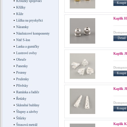
Kroužky spojovací
Koupit
Křížky
Kůže
Kaplík 
Lůžka na pryskyřici
Náramky
Dostupnos
Náušnicové komponenty
Detail
Nitě S-lon
Lanka a gumičky
Lustrové ověsy
Kaplík J
Obruče
Panenky
Dostupnos
Prsteny
Koupit
Pruženky
Přívěsky
Kaplík J
Ramínka a řadiče
Řetízky
Dostupnos
Skleněné bubliny
Koupit
Šlupny a závěsy
Šňůrky
Kaplík 
Štrasová metráž