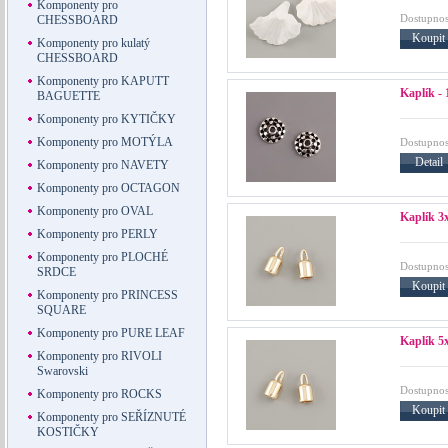
Komponenty pro
Dostupnos
CHESSBOARD
Koupit
Komponenty pro kulatý
CHESSBOARD
Komponenty pro KAPUTT
Kaplík -
BAGUETTE
Komponenty pro KYTIČKY
Komponenty pro MOTÝLA
Dostupnos
Detail
Komponenty pro NAVETY
Komponenty pro OCTAGON
Komponenty pro OVAL
Kaplík 3
Komponenty pro PERLY
Komponenty pro PLOCHÉ
Dostupnos
SRDCE
Koupit
Komponenty pro PRINCESS
SQUARE
Komponenty pro PURE LEAF
Kaplík 5
Komponenty pro RIVOLI
Swarovski
Dostupnos
Komponenty pro ROCKS
Koupit
Komponenty pro SEŘÍZNUTÉ
KOSTIČKY