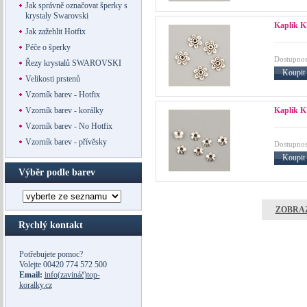
Jak správně označovat šperky s
krystaly Swarovski
Kaplík K
Jak zažehlit Hotfix
Péče o šperky
Dostupnos
Řezy krystalů SWAROVSKI
Koupit
Velikosti prstenů
Vzorník barev - Hotfix
Kaplík K
Vzorník barev - korálky
Vzorník barev - No Hotfix
Vzorník barev - přívěsky
Dostupnos
Koupit
Výběr podle barev
ZOBRAZ
Rychlý kontakt
Potřebujete pomoc?
Volejte
00420 774 572 500
Email:
info(zavináč)top-
koralky.cz