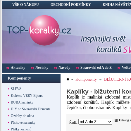
VŠE O NÁKUPU
OBCHODNÍ PODMÍNKY
KNIHA NÁVŠTĚ
Aktuality
Novinky
Návody
Swarovski od A do Z
Velko
Komponenty
Komponenty
BIŽUTERNÍ 
SLEVA
Kaplíky - bižuterní 
Kolekce VERY Bijoux
Kaplík je malinká zdobená misti
zdobení korálků. Kaplík můžete 
BUBA kamínky
čepička, či oboustranně. Kaplíky n
DIY se Swarovski Elements
Ozdoby do okna
katalog 
Řadit:
Páskové náramky
Plátky kamenů