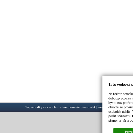
Tato webová s
Na těchto stránká
dobu zpracování 
byste nás potřeb
Top-korálky.cz - obchod s komponenty Swarovski |
kontakt
obraťte se prosí
osobních údajů. 
podat stížnost u
přímo na nás a b
Povol