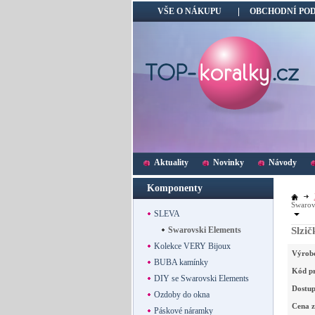
VŠE O NÁKUPU
OBCHODNÍ PO
Aktuality
Novinky
Návody
Komponenty
Swarov
SLEVA
Swarovski Elements
Slzič
Kolekce VERY Bijoux
Výrob
BUBA kamínky
Kód p
DIY se Swarovski Elements
Dostup
Ozdoby do okna
Cena z
Páskové náramky