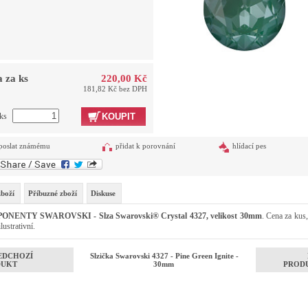
 za ks
220,00 Kč
181,82 Kč bez DPH
 ks
KOUPIT
poslat známému
přidat k porovnání
hlídací pes
zboží
Příbuzné zboží
Diskuse
NENTY SWAROVSKI - Slza Swarovski® Crystal 4327, velikost 30mm
. Cena za kus,
lustrativní.
EDCHOZÍ
Slzička Swarovski 4327 - Pine Green Ignite -
DUKT
30mm
PROD