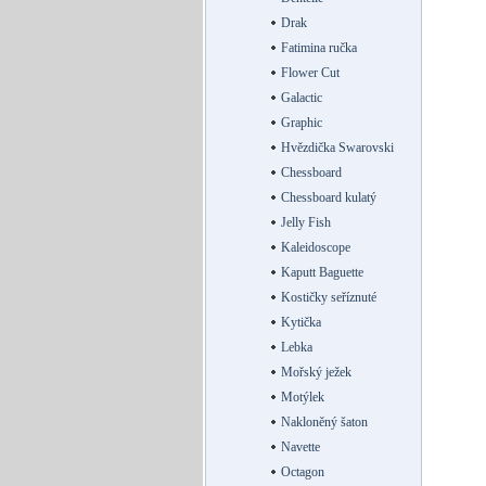
Drak
Fatimina ručka
Flower Cut
Galactic
Graphic
Hvězdička Swarovski
Chessboard
Chessboard kulatý
Jelly Fish
Kaleidoscope
Kaputt Baguette
Kostičky seříznuté
Kytička
Lebka
Mořský ježek
Motýlek
Nakloněný šaton
Navette
Octagon