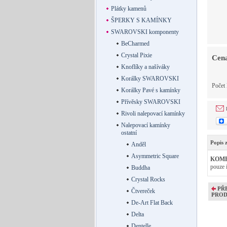
Plátky kamenů
ŠPERKY S KAMÍNKY
SWAROVSKI komponenty
BeCharmed
Crystal Pixie
Cena
Knoflíky a našíváky
Korálky SWAROVSKI
Počet
Korálky Pavé s kamínky
Přívěsky SWAROVSKI
Rivoli nalepovací kamínky
Nalepovací kamínky
ostatní
Popis 
Anděl
Asymmetric Square
KOMPO
pouze i
Buddha
Crystal Rocks
PŘ
Čtvereček
PRO
De-Art Flat Back
Delta
Dentelle