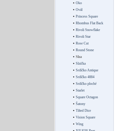
Oko
Ovál
Princess Square
Rhombus Flat Back
Rivoli Snowflake
Rivoli Star
Rose Cut
Round Stone
Slza
Slzička
Srdíčko Antique
Srdíčko 4884
Srdíčko ploché
Starlet
Square Octagon
Šatony
Tilted Dice
Vision Square
Wing
XILION Pear