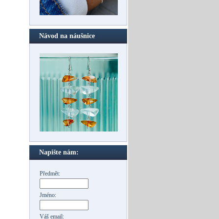
Návod na náušnice
Napište nám:
Předmět:
Jméno:
Váš email: