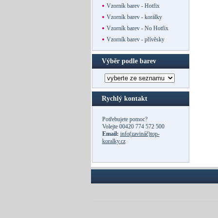
Vzorník barev - Hotfix
Vzorník barev - korálky
Vzorník barev - No Hotfix
Vzorník barev - přívěsky
Výběr podle barev
Rychlý kontakt
Potřebujete pomoc?
Volejte
00420 774 572 500
Email:
info(zavináč)top-
koralky.cz