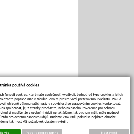
tránka používá cookies
ch fungují cookies, které naše společnosti využívají. Jednotlivé typy cookies a jejich
naleznete popsané níže v tabulce. Zvolte prosím Vámi preferovanou variantu. Pokud
ovali ohledně výkonu vašich práv v souvislosti se zpracováním cookies kontaktovat,
m na společnost, jejíž stránky procházíte, nebo na našeho Pověřence pro ochranu
Pokud si myslíte, že s osobními údaji nenakládáme, jak bychom měli, máte možnost
 Úřadu pro ochranu osobních údajů. Budeme však rádi, pokud se nejdříve obrátíte
udeme tak moct Váš požadavek obratem vyřešit.
Cookies
|
Sunlight systems
-
tvorba e-shopů
it vše
Povolit pouze nutné
Nastavení