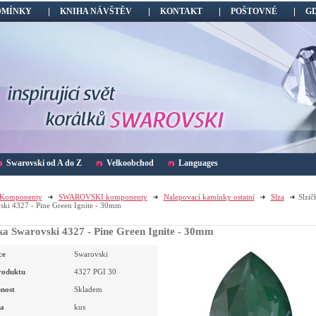
DMÍNKY
KNIHA NÁVŠTĚV
KONTAKT
POŠTOVNÉ
G
Swarovski od A do Z
Velkoobchod
Languages
Komponenty
SWAROVSKI komponenty
Nalepovací kamínky ostatní
Slza
Slzič
ski 4327 - Pine Green Ignite - 30mm
ka Swarovski 4327 - Pine Green Ignite - 30mm
ce
Swarovski
roduktu
4327 PGI 30
nost
Skladem
a
kus