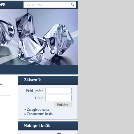
DPR
Zákazník
ka
Přihl. jméno:
Heslo:
Přihlásit
»
Zaregistrovat se
»
Zapomenuté heslo
Nákupní košík