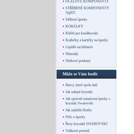
OCELOVÉ KOMPONENTY
STŘÍBRNÉ KOMPONENTY
Ag925
Stříbrné šperky
KORÁLKY
Kleště pro korálkování
Krabičky a kartičky na šperky
Lepidlo na bižuterii
Minerály
Dárkové poukazy
Může se Vám hodit
Barvy, které spolu ladí
Jak nalepit krystaly
Jak správně označovat šperky s
krystaly Swarovski
Jak zažehlit Hotfix
Péče o šperky
Řezy krystalů SWAROVSKI
Velikosti prstenů