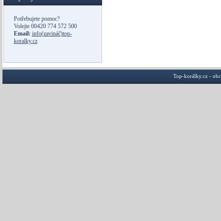
Potřebujete pomoc?
Volejte
00420 774 572 500
Email:
info(zavináč)top-
koralky.cz
Top-korálky.cz - ob