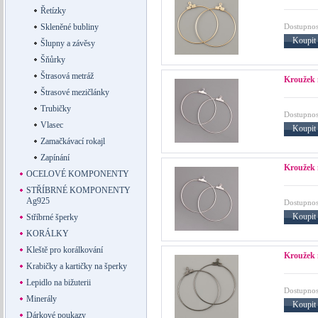
Řetízky
Dostupnos
Skleněné bubliny
Koupit
Šlupny a závěsy
Šňůrky
Štrasová metráž
Kroužek 
Štrasové mezičlánky
Trubičky
Dostupnos
Vlasec
Koupit
Zamačkávací rokajl
Zapínání
Kroužek 
OCELOVÉ KOMPONENTY
STŘÍBRNÉ KOMPONENTY
Ag925
Dostupnos
Koupit
Stříbrné šperky
KORÁLKY
Kleště pro korálkování
Kroužek 
Krabičky a kartičky na šperky
Lepidlo na bižuterii
Dostupnos
Minerály
Koupit
Dárkové poukazy