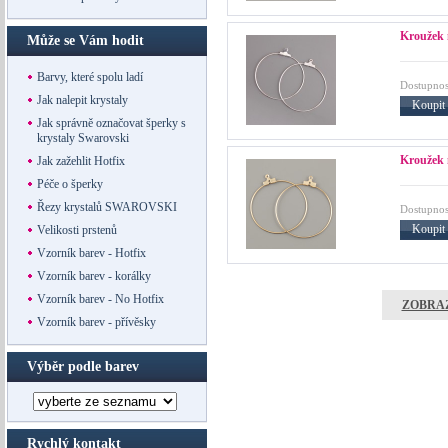
Kroužek 
Může se Vám hodit
Barvy, které spolu ladí
Dostupnos
Jak nalepit krystaly
Koupit
Jak správně označovat šperky s
krystaly Swarovski
Kroužek 
Jak zažehlit Hotfix
Péče o šperky
Řezy krystalů SWAROVSKI
Dostupnos
Koupit
Velikosti prstenů
Vzorník barev - Hotfix
Vzorník barev - korálky
Vzorník barev - No Hotfix
ZOBRAZ
Vzorník barev - přívěsky
Výběr podle barev
Rychlý kontakt