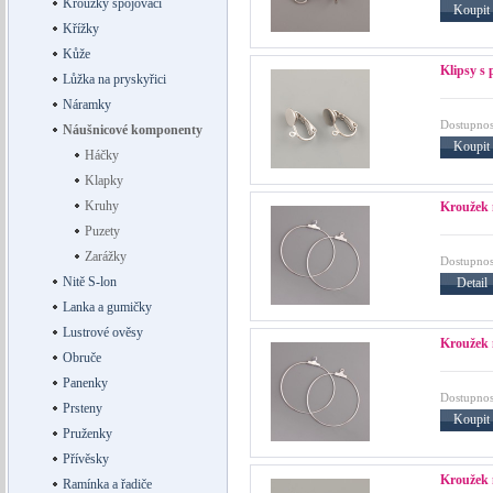
Kroužky spojovací
Koupit
Křížky
Kůže
Klipsy s
Lůžka na pryskyřici
Náramky
Dostupnos
Náušnicové komponenty
Koupit
Háčky
Klapky
Kruhy
Kroužek 
Puzety
Zarážky
Dostupnos
Nitě S-lon
Detail
Lanka a gumičky
Lustrové ověsy
Kroužek 
Obruče
Panenky
Dostupnos
Prsteny
Koupit
Pruženky
Přívěsky
Kroužek 
Ramínka a řadiče