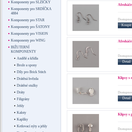
Komponenty pro SLZIČKY
Afroháče
Komponenty pro SRDÍČKA
4884
Dostupnos
Komponenty pro STAR
Koupit
Komponenty pro ŠATONY
Komponenty pro VISION
Komponenty pro WING
Afroháče
BIŽUTERNÍ
KOMPONENTY
Dostupnos
Andělé a křídla
Detail
Brože a spony
Díly pro Brick Stitch
Klipsy s 
Drátěná hvězda
Drátěné stužky
Dráty
Dostupnos
Detail
Filigrány
Jehly
Kaloty
Klipsy s 
Kaplíky
Ketlovací nýty a jehly
Dostupnos