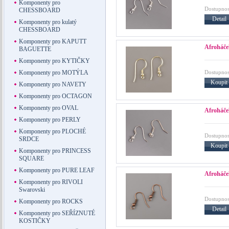
Komponenty pro
Dostupnos
CHESSBOARD
Detail
Komponenty pro kulatý
CHESSBOARD
Komponenty pro KAPUTT
Afroháček
BAGUETTE
Komponenty pro KYTIČKY
Dostupnos
Komponenty pro MOTÝLA
Koupit
Komponenty pro NAVETY
Komponenty pro OCTAGON
Komponenty pro OVAL
Afroháče
Komponenty pro PERLY
Komponenty pro PLOCHÉ
Dostupnos
SRDCE
Koupit
Komponenty pro PRINCESS
SQUARE
Komponenty pro PURE LEAF
Afroháče
Komponenty pro RIVOLI
Swarovski
Dostupnos
Komponenty pro ROCKS
Detail
Komponenty pro SEŘÍZNUTÉ
KOSTIČKY