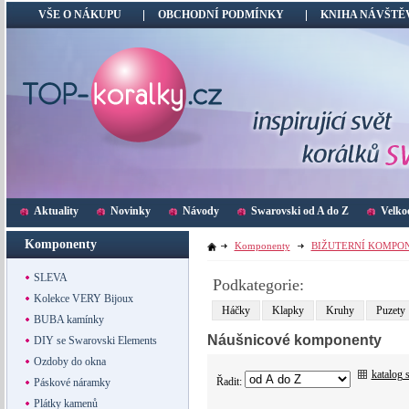
VŠE O NÁKUPU
OBCHODNÍ PODMÍNKY
KNIHA NÁVŠTĚ
Aktuality
Novinky
Návody
Swarovski od A do Z
Velko
Komponenty
Komponenty
BIŽUTERNÍ KOMPO
SLEVA
Podkategorie:
Kolekce VERY Bijoux
Háčky
Klapky
Kruhy
Puzety
BUBA kamínky
Náušnicové komponenty
DIY se Swarovski Elements
Ozdoby do okna
katalog 
Řadit:
Páskové náramky
Plátky kamenů