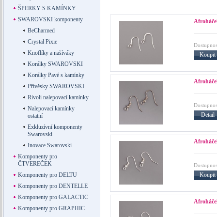
ŠPERKY S KAMÍNKY
SWAROVSKI komponenty
Afroháček
BeCharmed
Crystal Pixie
Dostupnos
Knoflíky a našíváky
Koupit
Korálky SWAROVSKI
Korálky Pavé s kamínky
Afroháček
Přívěsky SWAROVSKI
Rivoli nalepovací kamínky
Dostupnos
Nalepovací kamínky
Detail
ostatní
Exkluzívní komponenty
Swarovski
Afroháček
Inovace Swarovski
Komponenty pro
ČTVEREČEK
Dostupnos
Koupit
Komponenty pro DELTU
Komponenty pro DENTELLE
Komponenty pro GALACTIC
Afroháček
Komponenty pro GRAPHIC