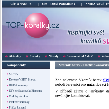
VŠE O NÁKUPU
OBCHODNÍ PODMÍNKY
KNIHA NÁVŠTĚ
Aktuality
Novinky
Návody
Swarovski od A do Z
Velko
Komponenty
Vzorník barev - Hotfix Swarovski
SLEVA
Kolekce VERY Bijoux
Zde naleznete Vzorník barev
SW
neboli barevnici pro
nažehlovac
BUBA kamínky
DIY se Swarovski Elements
V případě zájmu o jakýkoliv d
neváhejte kontaktovat.
Ozdoby do okna
Páskové náramky
Plátky kamenů