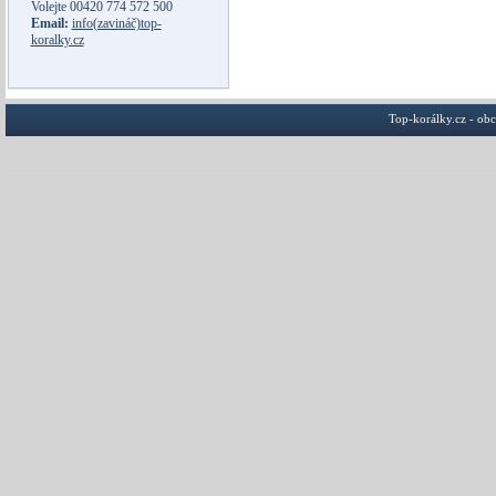
Volejte
00420 774 572 500
Email:
info(zavináč)top-
koralky.cz
Top-korálky.cz - ob