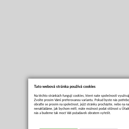
Tato webová stránka používá cookies
Na těchto stránkách fungují cookies, které naše společnosti využívaj
Zvolte prosím Vámi preferovanou variantu. Pokud byste nás potřebo
obraťte se prosím na společnost, jejíž stránky procházíte, nebo na 
nenakládáme, jak bychom měli, máte možnost podat stížnost u Úřadu
nás a budeme tak moct Váš požadavek obratem vyřešit.