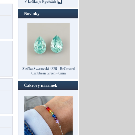
V košíku je
0 položek
Novinky
Slzička Swarovski 4320 - ReCreated
Caribbean Green - 8mm
Čakrový náramek