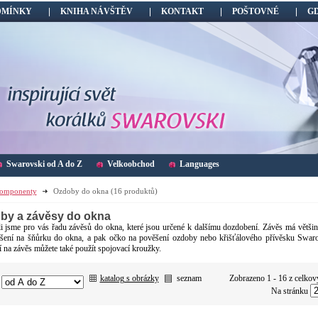
DMÍNKY
KNIHA NÁVŠTĚV
KONTAKT
POŠTOVNÉ
G
Swarovski od A do Z
Velkoobchod
Languages
omponenty
Ozdoby do okna
(16 produktů)
by a závěsy do okna
li jsme pro vás řadu závěsů do okna, které jsou určené k dalšímu dozdobení. Závěs má větši
šení na šňůrku do okna, a pak očko na pověšení ozdoby nebo křišťálového přívěsku Swar
í na závěs můžete také použít spojovací kroužky.
katalog s obrázky
seznam
Zobrazeno 1 - 16 z celkov
:
Na stránku