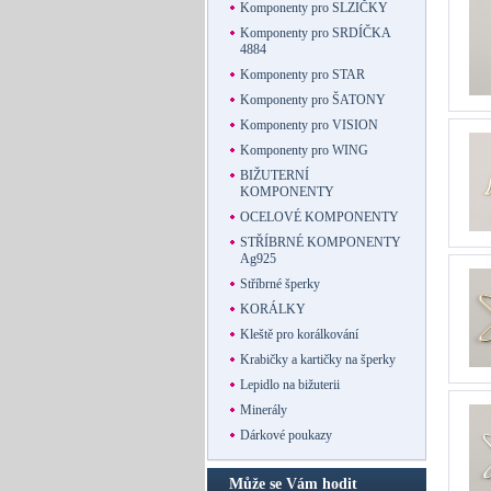
Komponenty pro SLZIČKY
Komponenty pro SRDÍČKA
4884
Komponenty pro STAR
Komponenty pro ŠATONY
Komponenty pro VISION
Komponenty pro WING
BIŽUTERNÍ
KOMPONENTY
OCELOVÉ KOMPONENTY
STŘÍBRNÉ KOMPONENTY
Ag925
Stříbrné šperky
KORÁLKY
Kleště pro korálkování
Krabičky a kartičky na šperky
Lepidlo na bižuterii
Minerály
Dárkové poukazy
Může se Vám hodit