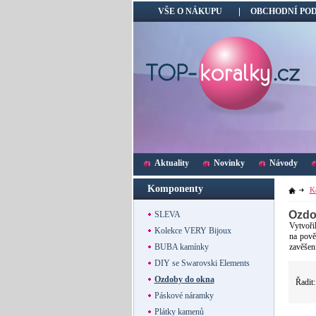
VŠE O NÁKUPU
OBCHODNÍ PO
Aktuality
Novinky
Návody
Komponenty
K
Ozdo
SLEVA
Vytvoři
Kolekce VERY Bijoux
na pově
zavěšen
BUBA kamínky
DIY se Swarovski Elements
Ozdoby do okna
Řadit
Páskové náramky
Plátky kamenů