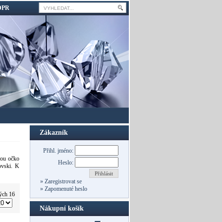
DPR
Zákazník
Přihl. jméno:
nou očko
Heslo:
ovski. K
Přihlásit
»
Zaregistrovat se
»
Zapomenuté heslo
ých 16
Nákupní košík