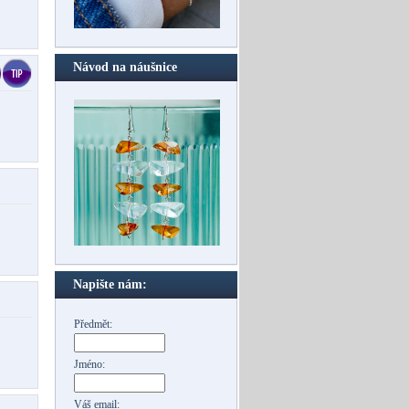
Návod na náušnice
Napište nám:
Předmět:
Jméno:
Váš email: