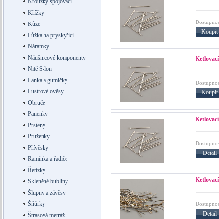
Kroužky spojovací
Křížky
Dostupnos
Kůže
Koupit
Lůžka na pryskyřici
Náramky
Náušnicové komponenty
Ketlovací
Nitě S-lon
Lanka a gumičky
Dostupnos
Lustrové ověsy
Koupit
Obruče
Panenky
Ketlovací
Prsteny
Pruženky
Dostupnos
Přívěsky
Detail
Ramínka a řadiče
Řetízky
Ketlovací
Skleněné bubliny
Šlupny a závěsy
Šňůrky
Dostupnos
Detail
Štrasová metráž