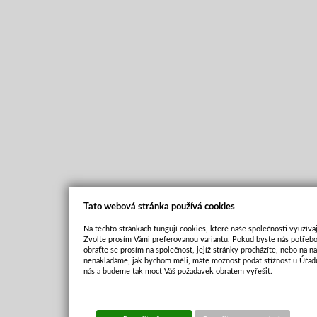
Tato webová stránka používá cookies
Na těchto stránkách fungují cookies, které naše společnosti využívaj
Zvolte prosím Vámi preferovanou variantu. Pokud byste nás potřebo
obraťte se prosím na společnost, jejíž stránky procházíte, nebo na 
nenakládáme, jak bychom měli, máte možnost podat stížnost u Úřadu
nás a budeme tak moct Váš požadavek obratem vyřešit.