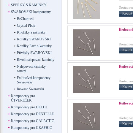
ŠPERKY S KAMÍNKY
Dostupnos
SWAROVSKI komponenty
Koupit
BeCharmed
Crystal Pixie
Ketlovací
Knoflíky a našíváky
Korálky SWAROVSKI
Dostupnos
Korálky Pavé s kamínky
Koupit
Přívěsky SWAROVSKI
Rivoli nalepovací kamínky
Ketlovací
Nalepovací kamínky
ostatní
Exkluzívní komponenty
Dostupnos
Swarovski
Koupit
Inovace Swarovski
Komponenty pro
ČTVEREČEK
Ketlovací
Komponenty pro DELTU
Komponenty pro DENTELLE
Dostupnos
Komponenty pro GALACTIC
Koupit
Komponenty pro GRAPHIC