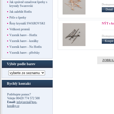
Jak správně označovat šperky s
Dostupnos
krystaly Swarovski
Detail
Jak zažehlit Hotfix
Péče o šperky
NÝT s k
Řezy krystalů SWAROVSKI
Velikosti prstenů
Vzorník barev - Hotfix
Dostupnos
Koupit
Vzorník barev - korálky
Vzorník barev - No Hotfix
Vzorník barev - přívěsky
ZOBRAZ
Výběr podle barev
Rychlý kontakt
Potřebujete pomoc?
Volejte
00420 774 572 500
Email:
info(zavináč)top-
koralky.cz