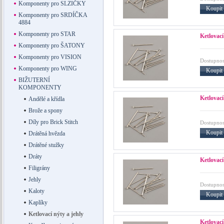
Komponenty pro SLZIČKY
Koupit
Komponenty pro SRDÍČKA
4884
Komponenty pro STAR
Ketlovací
Komponenty pro ŠATONY
Komponenty pro VISION
Dostupnos
Komponenty pro WING
Koupit
BIŽUTERNÍ
KOMPONENTY
Ketlovací
Andělé a křídla
Brože a spony
Díly pro Brick Stitch
Dostupnos
Koupit
Drátěná hvězda
Drátěné stužky
Dráty
Ketlovací
Filigrány
Jehly
Dostupnos
Kaloty
Koupit
Kaplíky
Ketlovací nýty a jehly
Ketlovací