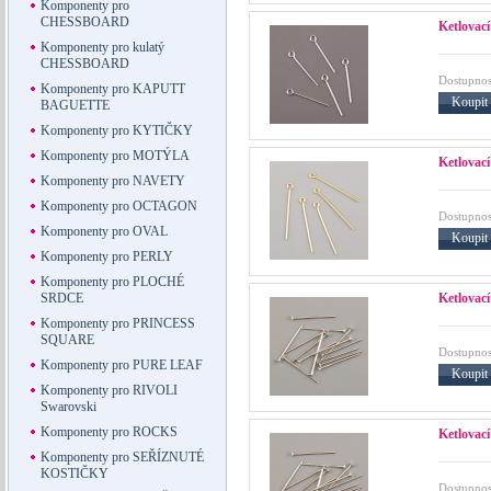
Komponenty pro
CHESSBOARD
Ketlovací
Komponenty pro kulatý
CHESSBOARD
Dostupnos
Komponenty pro KAPUTT
Koupit
BAGUETTE
Komponenty pro KYTIČKY
Komponenty pro MOTÝLA
Ketlovací
Komponenty pro NAVETY
Komponenty pro OCTAGON
Dostupnos
Komponenty pro OVAL
Koupit
Komponenty pro PERLY
Komponenty pro PLOCHÉ
Ketlovací
SRDCE
Komponenty pro PRINCESS
SQUARE
Dostupnos
Komponenty pro PURE LEAF
Koupit
Komponenty pro RIVOLI
Swarovski
Komponenty pro ROCKS
Ketlovací
Komponenty pro SEŘÍZNUTÉ
KOSTIČKY
Dostupnos