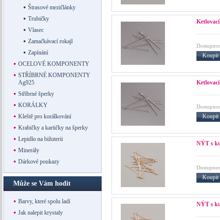
Štrasové mezičlánky
Trubičky
Ketlovací
Vlasec
Zamačkávací rokajl
Dostupnos
Zapínání
Koupit
OCELOVÉ KOMPONENTY
STŘÍBRNÉ KOMPONENTY
Ketlovac
Ag925
Stříbrné šperky
KORÁLKY
Dostupnos
Koupit
Kleště pro korálkování
Krabičky a kartičky na šperky
Lepidlo na bižuterii
NÝT s ku
Minerály
Dárkové poukazy
Dostupnos
Koupit
Může se Vám hodit
Barvy, které spolu ladí
NÝT s ku
Jak nalepit krystaly