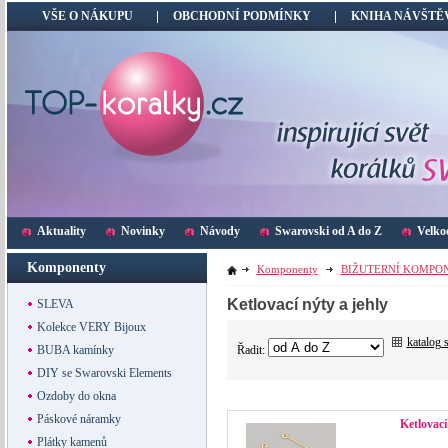
VŠE O NÁKUPU
OBCHODNÍ PODMÍNKY
KNIHA NÁVŠTĚ
Aktuality
Novinky
Návody
Swarovski od A do Z
Velko
Komponenty
Komponenty
BIŽUTERNÍ KOMPO
Ketlovací nýty a jehly
SLEVA
Kolekce VERY Bijoux
katalog 
Řadit:
BUBA kamínky
DIY se Swarovski Elements
Ozdoby do okna
Páskové náramky
Ketlovací
Plátky kamenů