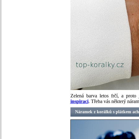
Zelená barva letos frčí, a proto
inspiraci
. Třeba vás některý nárame
Náramek z korálků s plátkem ach