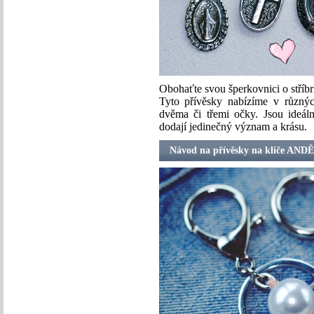
Obohaťte svou šperkovnici o stří
Tyto přívěsky nabízíme v různýc
dvěma či třemi očky. Jsou ideál
dodají jedinečný význam a krásu.
Návod na přívěsky na klíče AN