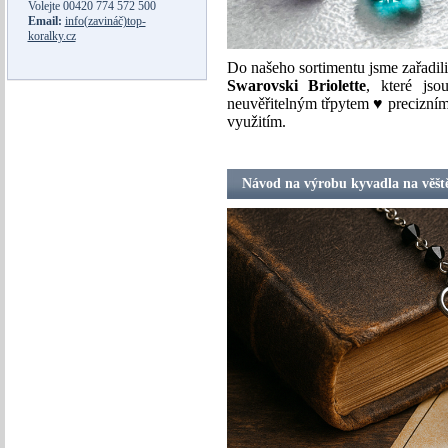
Volejte
00420 774 572 500
Email:
info(zavináč)top-
koralky.cz
Do našeho sortimentu jsme zařadili
Swarovski Briolette
, které js
neuvěřitelným třpytem ♥ precizn
využitím.
Návod na výrobu kyvadla na věšt