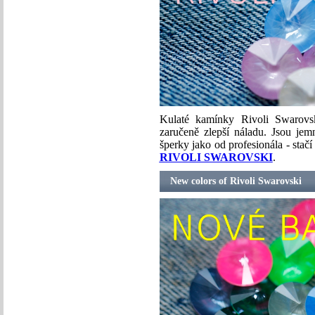
Kulaté kamínky Rivoli Swarovs
zaručeně zlepší náladu. Jsou jem
šperky jako od profesionála - stač
RIVOLI SWAROVSKI
.
New colors of Rivoli Swarovski