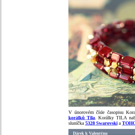
V únorovém čísle časopisu Kora
korálků Tila
. Korálky TILA nab
sluníčka
5328 Swarovski
a
TOHO 
Dárek k Valentýnu