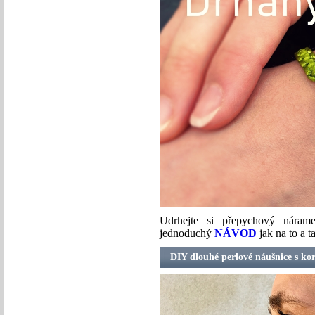
Udrhejte si přepychový nára
jednoduchý
NÁVOD
jak na to a 
DIY dlouhé perlové náušnice s ko