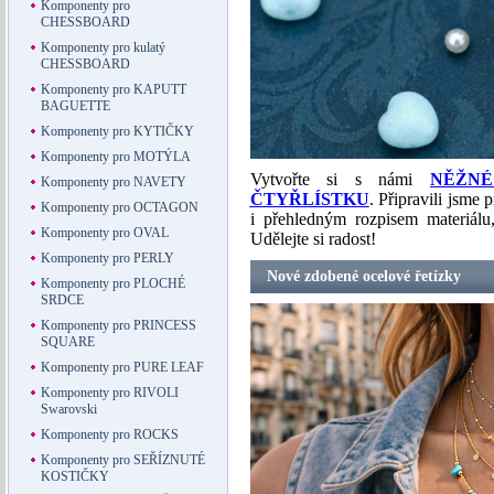
Komponenty pro
CHESSBOARD
Komponenty pro kulatý
CHESSBOARD
Komponenty pro KAPUTT
BAGUETTE
Komponenty pro KYTIČKY
Komponenty pro MOTÝLA
Vytvořte si s námi
NĚŽNÉ
Komponenty pro NAVETY
ČTYŘLÍSTKU
. Připravili jsme 
Komponenty pro OCTAGON
i přehledným rozpisem materiálu
Komponenty pro OVAL
Udělejte si radost!
Komponenty pro PERLY
Nové zdobené ocelové řetízky
Komponenty pro PLOCHÉ
SRDCE
Komponenty pro PRINCESS
SQUARE
Komponenty pro PURE LEAF
Komponenty pro RIVOLI
Swarovski
Komponenty pro ROCKS
Komponenty pro SEŘÍZNUTÉ
KOSTIČKY