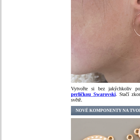
Vytvořte si bez jakýchkoliv 
perličkou Swarovski
. Stačí zk
světě.
NOVÉ KOMPONENTY NA TVO