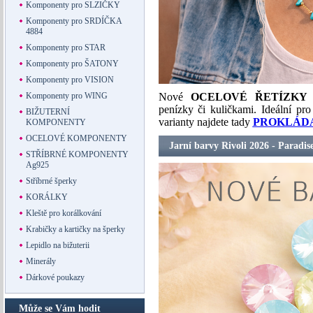
Komponenty pro SLZIČKY
Komponenty pro SRDÍČKA
4884
Komponenty pro STAR
Komponenty pro ŠATONY
Komponenty pro VISION
Komponenty pro WING
Nové
OCELOVÉ ŘETÍZKY
penízky či kuličkami. Ideální p
BIŽUTERNÍ
varianty najdete tady
PROKLÁDA
KOMPONENTY
OCELOVÉ KOMPONENTY
Jarní barvy Rivoli 2026 - Paradi
STŘÍBRNÉ KOMPONENTY
Ag925
Stříbrné šperky
KORÁLKY
Kleště pro korálkování
Krabičky a kartičky na šperky
Lepidlo na bižuterii
Minerály
Dárkové poukazy
Může se Vám hodit