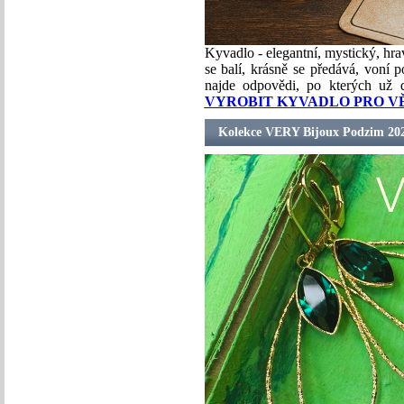
Kyvadlo - elegantní, mystický, hra
se balí, krásně se předává, voní
najde odpovědi, po kterých už
VYROBIT KYVADLO PRO V
Kolekce VERY Bijoux Podzim 20