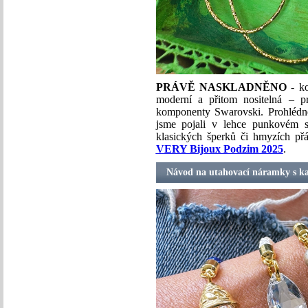
PRÁVĚ NASKLADNĚNO
- k
moderní a přitom nositelná – p
komponenty Swarovski. Prohlédně
jsme pojali v lehce punkovém s
klasických šperků či hmyzích přá
VERY Bijoux Podzim 2025
.
Návod na utahovací náramky s k