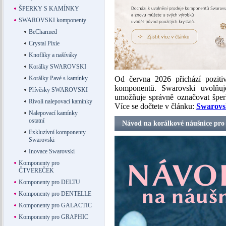
ŠPERKY S KAMÍNKY
SWAROVSKI komponenty
BeCharmed
Crystal Pixie
Knoflíky a našíváky
Korálky SWAROVSKI
Korálky Pavé s kamínky
Od června 2026 přichází pozit
komponentů. Swarovski uvolňuj
Přívěsky SWAROVSKI
umožňuje správně označovat šper
Rivoli nalepovací kamínky
Více se dočtete v článku:
Swarovsk
Nalepovací kamínky
ostatní
Návod na korálkové náušnice pro št
Exkluzívní komponenty
Swarovski
Inovace Swarovski
Komponenty pro
ČTVEREČEK
Komponenty pro DELTU
Komponenty pro DENTELLE
Komponenty pro GALACTIC
Komponenty pro GRAPHIC