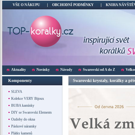
VŠE O NÁKUPU
OBCHODNÍ PODMÍNKY
KNIHA NÁVŠTĚ
Aktuality
Novinky
Návody
Swarovski od A do Z
Velko
Komponenty
Swarovski krystaly, korálky a pří
trh i výrobu šperků
SLEVA
Kolekce VERY Bijoux
BUBA kamínky
DIY se Swarovski Elements
Ozdoby do okna
Páskové náramky
Plátky kamenů