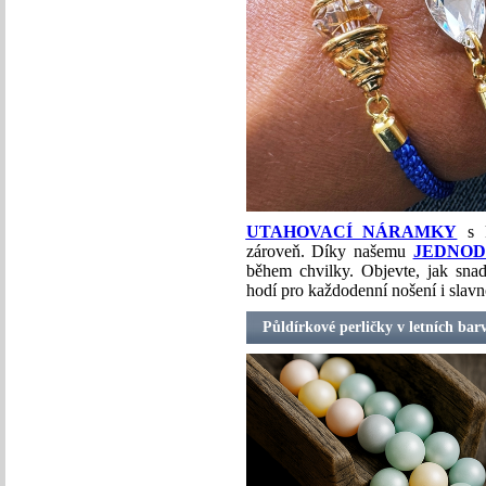
UTAHOVACÍ NÁRAMKY
s k
zároveň. Díky našemu
JEDNO
během chvilky. Objevte, jak sna
hodí pro každodenní nošení i slavno
Půldírkové perličky v letních bar