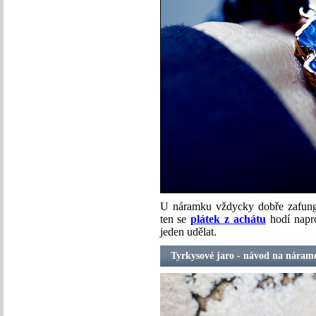
U náramku vždycky dobře zafunguj
ten se
plátek z achátu
hodí napro
jeden udělat.
Tyrkysové jaro - návod na náram