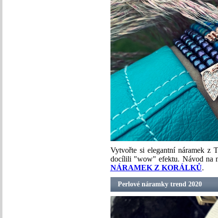
Vytvořte si elegantní náramek z 
docílili "wow" efektu. Návod na
NÁRAMEK Z KORÁLKŮ
.
Perlové náramky trend 2020