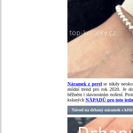
Náramek z perel
se nikdy neoko
módní trend pro rok 2020. Je do
běžném i slavnostním nošení. Proto
krásných
NÁPADŮ pro toto jedno
Návod na drhaný náramek s křiš