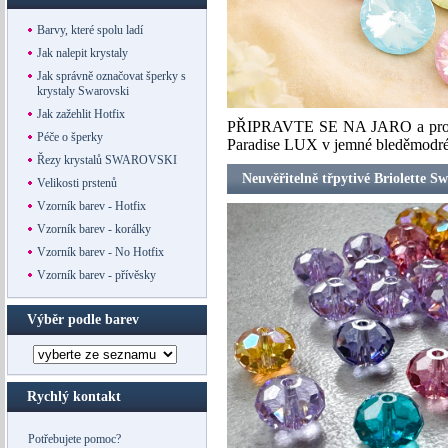
Barvy, které spolu ladí
Jak nalepit krystaly
Jak správně označovat šperky s
krystaly Swarovski
Jak zažehlit Hotfix
PŘIPRAVTE SE NA JARO a pro své 
Péče o šperky
Paradise LUX v jemné bleděmodré, 
Řezy krystalů SWAROVSKI
Neuvěřitelně třpytivé Briolette S
Velikosti prstenů
Vzorník barev - Hotfix
Vzorník barev - korálky
Vzorník barev - No Hotfix
Vzorník barev - přívěsky
Výběr podle barev
Rychlý kontakt
Potřebujete pomoc?