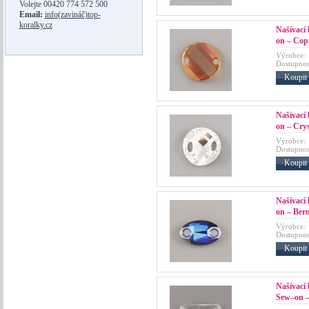
Volejte
00420 774 572 500
Email:
info(zavináč)top-
koralky.cz
Našívací
on – Cop
Výrobce:
Dostupnos
Koupit
Našívací
on – Cry
Výrobce:
Dostupnos
Koupit
Našívací
on – Ber
Výrobce:
Dostupnos
Koupit
Našívací
Sew–on –