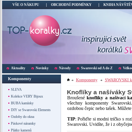
VŠE O NÁKUPU
OBCHODNÍ PODMÍNKY
KNIHA NÁVŠTĚ
Aktuality
Novinky
Návody
Swarovski od A do Z
Velko
Komponenty
Komponenty
SWAROVSKI k
SLEVA
Knoflíky a našíváky 
Kolekce VERY Bijoux
Broušené
knoflíky a našívací 
všechny komponenty Swarovski.
BUBA kamínky
ozdobou čepic nebo tašek. Můžete 
DIY se Swarovski Elements
Ozdoby do okna
TIP
: Pořiďte si modni tričko s ro
Páskové náramky
Swarovski. Uvidíte, že i z obyčejné
Plátky kamenů