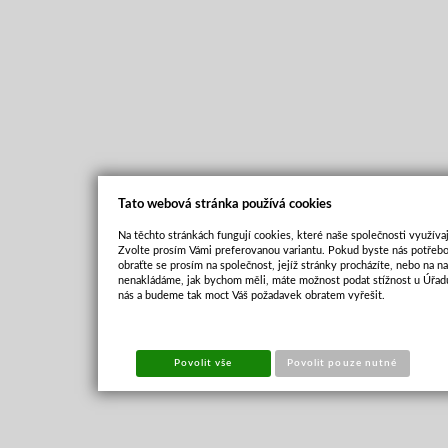
Tato webová stránka používá cookies
Na těchto stránkách fungují cookies, které naše společnosti využívaj
Zvolte prosím Vámi preferovanou variantu. Pokud byste nás potřebo
obraťte se prosím na společnost, jejíž stránky procházíte, nebo na 
nenakládáme, jak bychom měli, máte možnost podat stížnost u Úřadu
nás a budeme tak moct Váš požadavek obratem vyřešit.
Povolit vše
Povolit pouze nutné