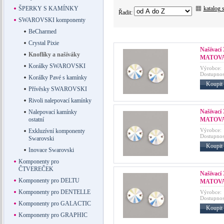
katalog 
ŠPERKY S KAMÍNKY
Řadit:
SWAROVSKI komponenty
BeCharmed
Crystal Pixie
Našívací
Knoflíky a našíváky
MATOVA
Korálky SWAROVSKI
Výrobce:
Dostupnos
Korálky Pavé s kamínky
Koupit
Přívěsky SWAROVSKI
Rivoli nalepovací kamínky
Našívací
Nalepovací kamínky
MATOVA
ostatní
Výrobce:
Exkluzívní komponenty
Dostupnos
Swarovski
Koupit
Inovace Swarovski
Komponenty pro
ČTVEREČEK
Našívací
Komponenty pro DELTU
MATOVA
Komponenty pro DENTELLE
Výrobce:
Dostupnos
Komponenty pro GALACTIC
Koupit
Komponenty pro GRAPHIC