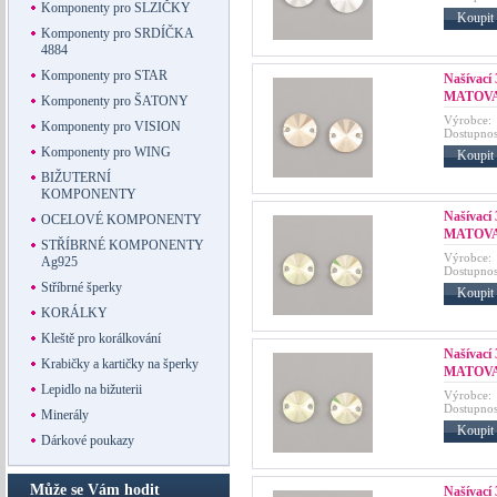
Komponenty pro SLZIČKY
Koupit
Komponenty pro SRDÍČKA
4884
Komponenty pro STAR
Našívací
MATOVA
Komponenty pro ŠATONY
Výrobce:
Komponenty pro VISION
Dostupnos
Komponenty pro WING
Koupit
BIŽUTERNÍ
KOMPONENTY
Našívací
OCELOVÉ KOMPONENTY
MATOVA
STŘÍBRNÉ KOMPONENTY
Výrobce:
Ag925
Dostupnos
Stříbrné šperky
Koupit
KORÁLKY
Kleště pro korálkování
Našívací
Krabičky a kartičky na šperky
MATOVA
Lepidlo na bižuterii
Výrobce:
Dostupnos
Minerály
Koupit
Dárkové poukazy
Může se Vám hodit
Našívací