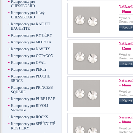
Komponenty pro
CHESSBOARD
Našívac
– 10mm
Komponenty pro kulatý
CHESSBOARD
Výrobce:
Dostupnos
Komponenty pro KAPUTT
Koupit
BAGUETTE
Komponenty pro KYTIČKY
Komponenty pro MOTÝLA
Našívac
– 12mm
Komponenty pro NAVETY
Výrobce:
Komponenty pro OCTAGON
Dostupnos
Komponenty pro OVAL
Koupit
Komponenty pro PERLY
Komponenty pro PLOCHÉ
Našívac
SRDCE
– 14mm
Komponenty pro PRINCESS
Výrobce:
SQUARE
Dostupnos
Komponenty pro PURE LEAF
Koupit
Komponenty pro RIVOLI
Swarovski
Komponenty pro ROCKS
Našívac
– 18mm
Komponenty pro SEŘÍZNUTÉ
KOSTIČKY
Výrobce:
Dostupnos