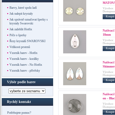
MATOVA
Barvy, které spolu ladí
Výrobce:
Dostupnos
Jak nalepit krystaly
Koupit
Jak správně označovat šperky s
krystaly Swarovski
Jak zažehlit Hotfix
Našívací
18mm
Péče o šperky
Výrobce:
Řezy krystalů SWAROVSKI
Dostupnos
Velikosti prstenů
Koupit
Vzorník barev - Hotfix
Vzorník barev - korálky
Našívací
Vzorník barev - No Hotfix
Shimmer
Vzorník barev - přívěsky
Výrobce:
Dostupnos
Koupit
Výběr podle barev
Našívací
on – Bla
Rychlý kontakt
Výrobce:
Dostupnos
Koupit
Potřebujete pomoc?