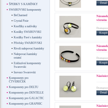
Detail
ŠPERKY S KAMÍNKY
SWAROVSKI komponenty
BeCharmed
Náramek
včerném
Crystal Pixie
Knoflíky a našíváky
Dostupnos
Korálky SWAROVSKI
Koupit
Korálky Pavé s kamínky
Přívěsky SWAROVSKI
Náramek
Rivoli nalepovací kamínky
včerném
Nalepovací kamínky
ostatní
Dostupnos
Koupit
Exkluzívní komponenty
Swarovski
Inovace Swarovski
Náušnice
Komponenty pro
ČTVEREČEK
Komponenty pro DELTU
Dostupnos
Detail
Komponenty pro DENTELLE
Komponenty pro GALACTIC
Komponenty pro GRAPHIC
Náušni