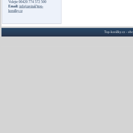
Volejte
00420 774 572 500
Email:
info(zavináč)top-
koralky.cz
Top-korálky.cz - ob