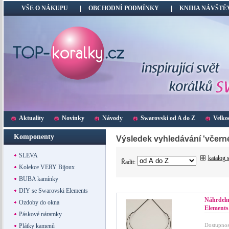
VŠE O NÁKUPU
OBCHODNÍ PODMÍNKY
KNIHA NÁVŠTĚ
Aktuality
Novinky
Návody
Swarovski od A do Z
Velko
Komponenty
Výsledek vyhledávání 'včern
SLEVA
katalog 
Řadit:
Kolekce VERY Bijoux
BUBA kamínky
DIY se Swarovski Elements
Náhrdel
Ozdoby do okna
Elements
Páskové náramky
Dostupnos
Plátky kamenů