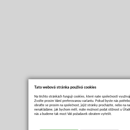
Tato webová stránka používá cookies
Na těchto stránkách fungují cookies, které naše společnosti využívaj
Zvolte prosím Vámi preferovanou variantu. Pokud byste nás potřebo
obraťte se prosím na společnost, jejíž stránky procházíte, nebo na 
nenakládáme, jak bychom měli, máte možnost podat stížnost u Úřadu
nás a budeme tak moct Váš požadavek obratem vyřešit.