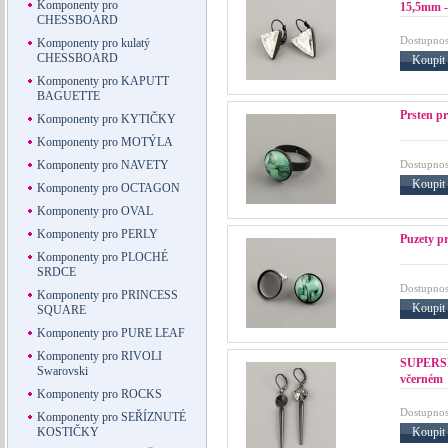
Komponenty pro
15,5mm -
CHESSBOARD
Dostupnos
Komponenty pro kulatý
CHESSBOARD
Koupit
Komponenty pro KAPUTT
BAGUETTE
Prsten p
Komponenty pro KYTIČKY
Komponenty pro MOTÝLA
Dostupnos
Komponenty pro NAVETY
Koupit
Komponenty pro OCTAGON
Komponenty pro OVAL
Komponenty pro PERLY
Puzety p
Komponenty pro PLOCHÉ
SRDCE
Dostupnos
Komponenty pro PRINCESS
Koupit
SQUARE
Komponenty pro PURE LEAF
Komponenty pro RIVOLI
SUPERSPI
Swarovski
včerném
Komponenty pro ROCKS
Dostupnos
Komponenty pro SEŘÍZNUTÉ
Koupit
KOSTIČKY