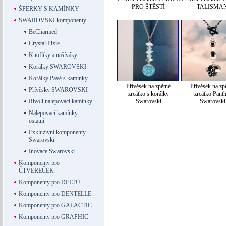
PRO ŠTĚSTÍ
TALISMA
ŠPERKY S KAMÍNKY
SWAROVSKI komponenty
BeCharmed
Crystal Pixie
Knoflíky a našíváky
Korálky SWAROVSKI
Korálky Pavé s kamínky
Přívěsek na zpětné
Přívěsek na zp
Přívěsky SWAROVSKI
zrcátko s korálky
zrcátko Panth
Rivoli nalepovací kamínky
Swarovski
Swarovski
Nalepovací kamínky
ostatní
Exkluzívní komponenty
Swarovski
Inovace Swarovski
Komponenty pro
ČTVEREČEK
Komponenty pro DELTU
Komponenty pro DENTELLE
Komponenty pro GALACTIC
Komponenty pro GRAPHIC