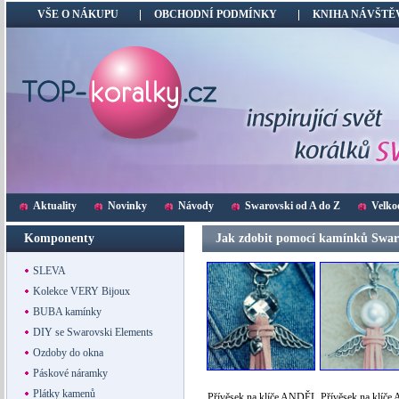
VŠE O NÁKUPU
OBCHODNÍ PODMÍNKY
KNIHA NÁVŠTĚ
Aktuality
Novinky
Návody
Swarovski od A do Z
Velko
Komponenty
Jak zdobit pomocí kamínků Swaro
SLEVA
Kolekce VERY Bijoux
BUBA kamínky
DIY se Swarovski Elements
Ozdoby do okna
Páskové náramky
Plátky kamenů
Přívěsek na klíče ANDĚL
Přívěsek na klíč