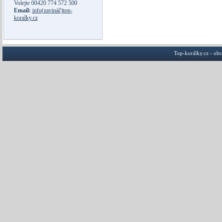
Volejte
00420 774 572 500
Email:
info(zavináč)top-
koralky.cz
Top-korálky.cz - ob