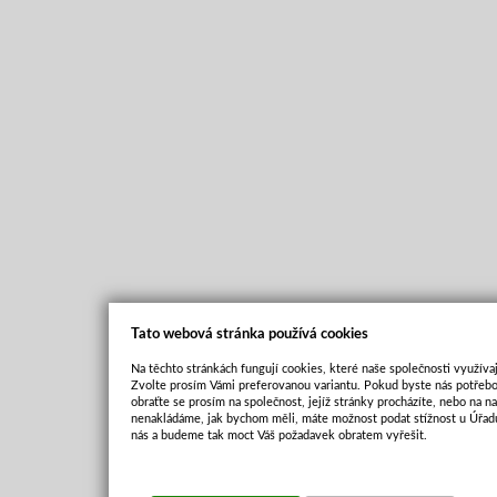
Tato webová stránka používá cookies
Na těchto stránkách fungují cookies, které naše společnosti využívaj
Zvolte prosím Vámi preferovanou variantu. Pokud byste nás potřebo
obraťte se prosím na společnost, jejíž stránky procházíte, nebo na 
nenakládáme, jak bychom měli, máte možnost podat stížnost u Úřadu
nás a budeme tak moct Váš požadavek obratem vyřešit.