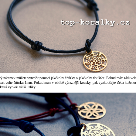
ý náramek můžete vytvořit pomocí jakékoliv šňůrky o jakékoliv tloušťce. Pokud máte rádi vel
 pak volte šňůrku 1mm. Pokud máte v oblibě výraznější kousky, pak vyzkoušejte třeba koženo
terá vytvoří větší uzlíky.