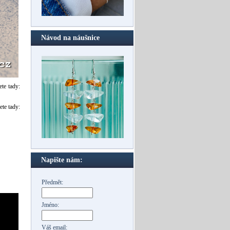
Návod na náušnice
te tady:
te tady:
Napište nám:
Předmět:
Jméno:
Váš email: