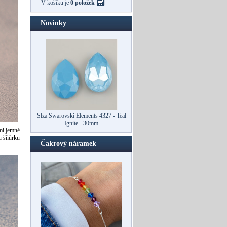
V košíku je
0 položek
Novinky
Slza Swarovski Elements 4327 - Teal
Ovál Swarovski 4127 - Teal Ignite -
Ignite - 30mm
30mm
mi jemné
u šňůrku
Čakrový náramek