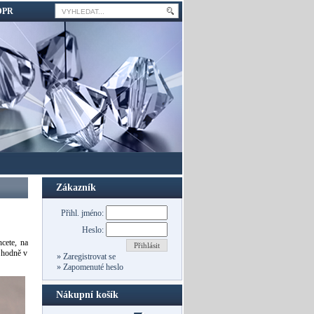
DPR
Zákazník
Přihl. jméno:
Heslo:
cete, na
Přihlásit
ě hodně v
»
Zaregistrovat se
»
Zapomenuté heslo
Nákupní košík