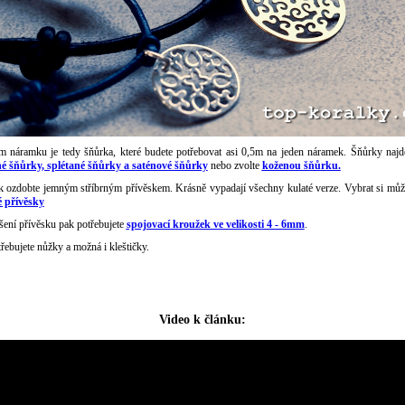
m náramku je tedy šňůrka, které budete potřebovat asi 0,5m na jeden náramek. Šňůrky najde
é šňůrky, splétané šňůrky a saténové šňůrky
nebo zvolte
koženou šňůrku.
 ozdobte jemným stříbrným přívěskem. Krásně vypadají všechny kulaté verze. Vybrat si může
é přívěsky
šení přívěsku pak potřebujete
spojovací kroužek ve velikosti 4 - 6mm
.
řebujete nůžky a možná i kleštičky.
Video k článku: