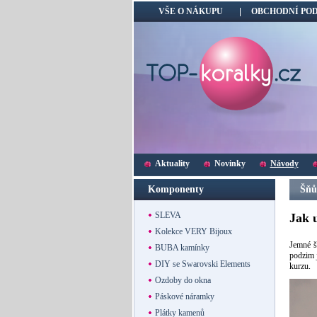
VŠE O NÁKUPU
OBCHODNÍ PO
Aktuality
Novinky
Návody
Komponenty
Šňů
SLEVA
Jak 
Kolekce VERY Bijoux
Jemné š
BUBA kamínky
podzim j
DIY se Swarovski Elements
kurzu.
Ozdoby do okna
Páskové náramky
Plátky kamenů