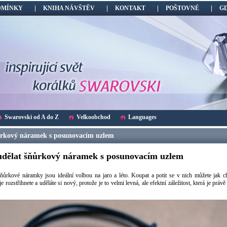
DMÍNKY
KNIHA NÁVŠTĚV
KONTAKT
POŠTOVNÉ
G
Swarovski od A do Z
Velkoobchod
Languages
rkový náramek s posunovacím uzlem
udělat šňůrkový náramek s posunovacím uzlem
ňůrkové náramky jsou ideální volbou na jaro a léto. Koupat a potit se v nich můžete jak ch
e rozstřihnete a uděláte si nový, protože je to velmi levná, ale efektní záležitost, která je práv