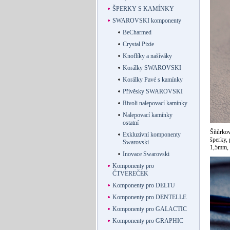
ŠPERKY S KAMÍNKY
SWAROVSKI komponenty
BeCharmed
Crystal Pixie
Knoflíky a našíváky
Korálky SWAROVSKI
Korálky Pavé s kamínky
Přívěsky SWAROVSKI
Rivoli nalepovací kamínky
Nalepovací kamínky
ostatní
Šňůrkov
Exkluzívní komponenty
šperky,
Swarovski
1,5mm, k
Inovace Swarovski
Komponenty pro
ČTVEREČEK
Komponenty pro DELTU
Komponenty pro DENTELLE
Komponenty pro GALACTIC
Komponenty pro GRAPHIC