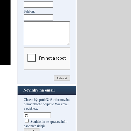
Telefon:
Novinky na email
Chcete být průběžně informováni
o novinkách? Vyplňte Váš email
a odešlete.
Souhlasím se zpracováním
osobních údajů