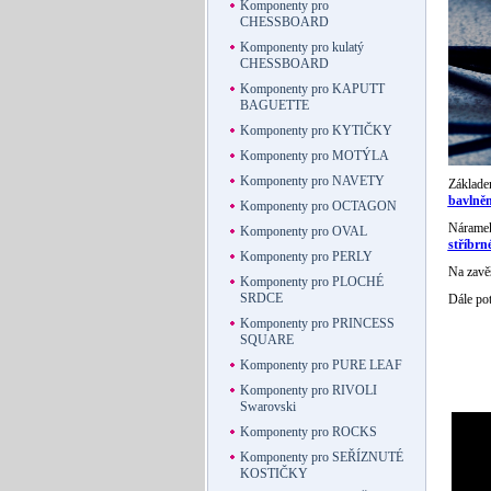
Komponenty pro
CHESSBOARD
Komponenty pro kulatý
CHESSBOARD
Komponenty pro KAPUTT
BAGUETTE
Komponenty pro KYTIČKY
Komponenty pro MOTÝLA
Komponenty pro NAVETY
Základe
bavlněn
Komponenty pro OCTAGON
Náramek
Komponenty pro OVAL
stříbrn
Komponenty pro PERLY
Na zavě
Komponenty pro PLOCHÉ
SRDCE
Dále pot
Komponenty pro PRINCESS
SQUARE
Komponenty pro PURE LEAF
Komponenty pro RIVOLI
Swarovski
Komponenty pro ROCKS
Komponenty pro SEŘÍZNUTÉ
KOSTIČKY