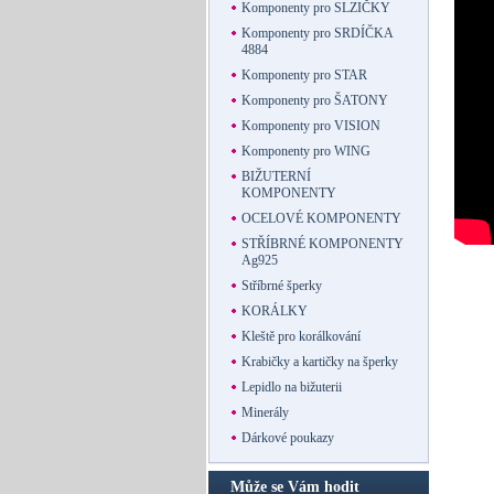
Komponenty pro SLZIČKY
Komponenty pro SRDÍČKA
4884
Komponenty pro STAR
Komponenty pro ŠATONY
Komponenty pro VISION
Komponenty pro WING
BIŽUTERNÍ
KOMPONENTY
OCELOVÉ KOMPONENTY
STŘÍBRNÉ KOMPONENTY
Ag925
Stříbrné šperky
KORÁLKY
Kleště pro korálkování
Krabičky a kartičky na šperky
Lepidlo na bižuterii
Minerály
Dárkové poukazy
Může se Vám hodit