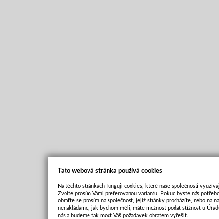
Tato webová stránka používá cookies
Na těchto stránkách fungují cookies, které naše společnosti využívaj
Zvolte prosím Vámi preferovanou variantu. Pokud byste nás potřebo
obraťte se prosím na společnost, jejíž stránky procházíte, nebo na 
nenakládáme, jak bychom měli, máte možnost podat stížnost u Úřadu
nás a budeme tak moct Váš požadavek obratem vyřešit.