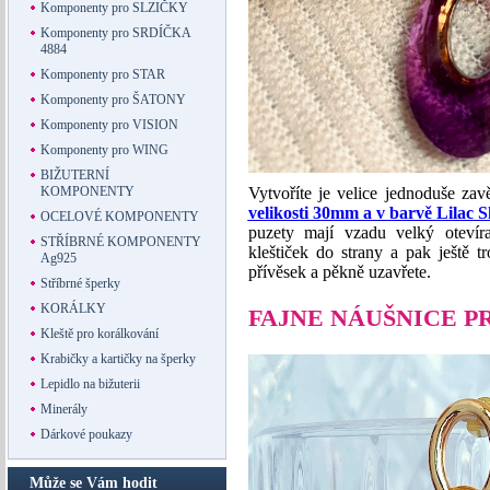
Komponenty pro SLZIČKY
Komponenty pro SRDÍČKA
4884
Komponenty pro STAR
Komponenty pro ŠATONY
Komponenty pro VISION
Komponenty pro WING
BIŽUTERNÍ
Vytvoříte je velice jednoduše za
KOMPONENTY
velikosti 30mm a v barvě Lilac 
OCELOVÉ KOMPONENTY
puzety mají vzadu velký otevíra
STŘÍBRNÉ KOMPONENTY
kleštiček do strany a pak ještě tr
Ag925
přívěsek a pěkně uzavřete.
Stříbrné šperky
KORÁLKY
FAJNE NÁUŠNICE P
Kleště pro korálkování
Krabičky a kartičky na šperky
Lepidlo na bižuterii
Minerály
Dárkové poukazy
Může se Vám hodit