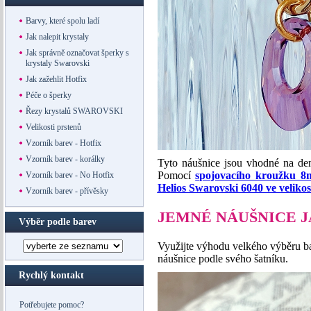
Barvy, které spolu ladí
Jak nalepit krystaly
Jak správně označovat šperky s
krystaly Swarovski
Jak zažehlit Hotfix
Péče o šperky
Řezy krystalů SWAROVSKI
Velikosti prstenů
Vzorník barev - Hotfix
Vzorník barev - korálky
Tyto náušnice jsou vhodné na de
Pomocí
spojovacího kroužku 
Vzorník barev - No Hotfix
Helios Swarovski 6040 ve veliko
Vzorník barev - přívěsky
JEMNÉ NÁUŠNICE J
Výběr podle barev
Využijte výhodu velkého výběru bar
náušnice podle svého šatníku.
Rychlý kontakt
Potřebujete pomoc?