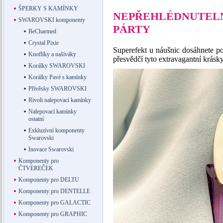
ŠPERKY S KAMÍNKY
NEPŘEHLÉDNUTELN
SWAROVSKI komponenty
PÁRTY
BeCharmed
Crystal Pixie
Superefekt u náušnic dosáhnete p
Knoflíky a našíváky
přesvědčí tyto extravagantní krásky
Korálky SWAROVSKI
Korálky Pavé s kamínky
Přívěsky SWAROVSKI
Rivoli nalepovací kamínky
Nalepovací kamínky
ostatní
Exkluzívní komponenty
Swarovski
Inovace Swarovski
Komponenty pro
ČTVEREČEK
Komponenty pro DELTU
Komponenty pro DENTELLE
Komponenty pro GALACTIC
Komponenty pro GRAPHIC