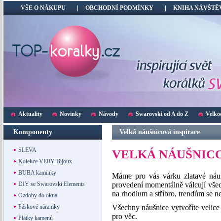
VŠE O NÁKUPU
OBCHODNÍ PODMÍNKY
KNIHA NÁVŠTĚ
Aktuality
Novinky
Návody
Swarovski od A do Z
Velko
Komponenty
Velká náušnicová inspirace
SLEVA
VELKÁ NÁUŠNICO
Kolekce VERY Bijoux
BUBA kamínky
Máme pro vás várku zlatavé náuš
DIY se Swarovski Elements
provedení momentálně válcují všech
na rhodium a stříbro, trendům se ne
Ozdoby do okna
Páskové náramky
Všechny náušnice vytvoříte velice 
pro věc.
Plátky kamenů