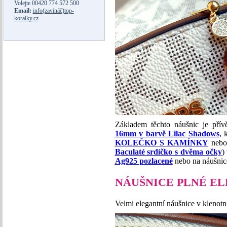
Volejte
00420 774 572 500
Email:
info(zavináč)top-
koralky.cz
Základem těchto náušnic je pří
16mm v barvě Lilac Shadows
, 
KOLEČKO S KAMÍNKY
nebo 
Baculaté srdíčko s dvěma očky
)
Ag925 pozlacené
nebo na náušnico
NÁUŠNICE PLNÉ E
Velmi elegantní náušnice v klenot