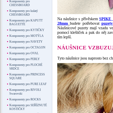
Komponenty pro
CHESSBOARD
Komponenty pro kulatý
CHESSBOARD
Na náušnice s přívěskem
SPIKE S
Komponenty pro KAPUTT
28mm
budete potřebovat
puzet
BAGUETTE
Náušnicové puzety mají vzadu vel
Komponenty pro KYTIČKY
pomocí kleštiček a pak do něj zavě
Komponenty pro MOTÝLA
tím lepší.
Komponenty pro NAVETY
NÁUŠNICE VZBUZUJ
Komponenty pro OCTAGON
Komponenty pro OVAL
Tyto náušnice jsou naprosto bez ch
Komponenty pro PERLY
Komponenty pro PLOCHÉ
SRDCE
Komponenty pro PRINCESS
SQUARE
Komponenty pro PURE LEAF
Komponenty pro RIVOLI
Swarovski
Komponenty pro ROCKS
Komponenty pro SEŘÍZNUTÉ
KOSTIČKY