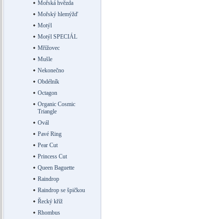
Mořská hvězda
Mořský hlemýžď
Motýl
Motýl SPECIÁL
Mřížovec
Mušle
Nekonečno
Obdélník
Octagon
Organic Cosmic
Triangle
Ovál
Pavé Ring
Pear Cut
Princess Cut
Queen Baguette
Raindrop
Raindrop se špičkou
Řecký kříž
Rhombus