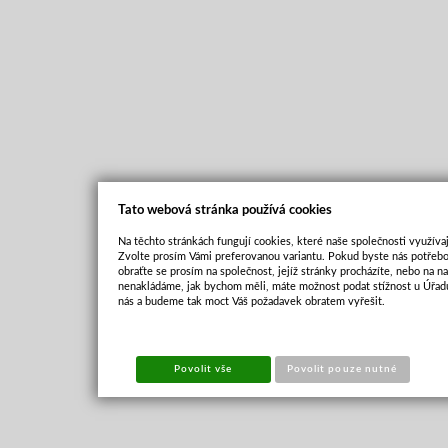
Tato webová stránka používá cookies
Na těchto stránkách fungují cookies, které naše společnosti využívaj
Zvolte prosím Vámi preferovanou variantu. Pokud byste nás potřebo
obraťte se prosím na společnost, jejíž stránky procházíte, nebo na 
nenakládáme, jak bychom měli, máte možnost podat stížnost u Úřadu
nás a budeme tak moct Váš požadavek obratem vyřešit.
Povolit vše
Povolit pouze nutné