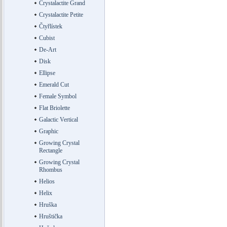
Crystalactite Grand
Crystalactite Petite
Čtyřlístek
Cubist
De-Art
Disk
Ellipse
Emerald Cut
Female Symbol
Flat Briolette
Galactic Vertical
Graphic
Growing Crystal
Rectangle
Growing Crystal
Rhombus
Helios
Helix
Hruška
Hruštička