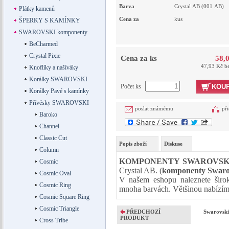
Barva
Crystal AB (001 AB)
Plátky kamenů
Cena za
kus
ŠPERKY S KAMÍNKY
SWAROVSKI komponenty
BeCharmed
Crystal Pixie
Cena za ks
58,
47,93 Kč b
Knoflíky a našíváky
Korálky SWAROVSKI
Počet ks
KOUP
Korálky Pavé s kamínky
Přívěsky SWAROVSKI
poslat známému
při
Baroko
Channel
Classic Cut
Popis zboží
Diskuse
Column
KOMPONENTY SWAROVSK
Cosmic
Crystal AB. (
komponenty Swaro
Cosmic Oval
V našem eshopu naleznete širok
Cosmic Ring
mnoha barvách. Většinou nabízím
Cosmic Square Ring
Cosmic Triangle
PŘEDCHOZÍ
Swarovski
PRODUKT
Cross Tribe