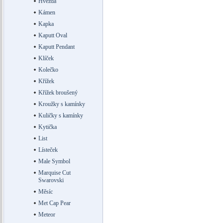
Hvězda
Kámen
Kapka
Kaputt Oval
Kaputt Pendant
Klíček
Kolečko
Křížek
Křížek broušený
Kroužky s kamínky
Kuličky s kamínky
Kytička
List
Lísteček
Male Symbol
Marquise Cut
Swarovski
Měsíc
Met Cap Pear
Meteor