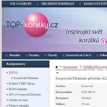
VŠE O NÁKUPU
OBCHODNÍ PODMÍNKY
KNIHA NÁVŠTĚ
Aktuality
Novinky
Návody
Swarovski od A do Z
Velko
Komponenty
Komponenty
SWAROVSKI kompo
Swarovski Elements přívěsky 6228 – Srdce –
SLEVA
Swarovski Elements
Swarovski Elements přívěsky 62
Kolekce VERY Bijoux
Výrobce
Swarovski
BUBA kamínky
Kód produktu
6228 AB 18
DIY se Swarovski Elements
Dostupnost
Skladem
Ozdoby do okna
Velikost
18
mm
Páskové náramky