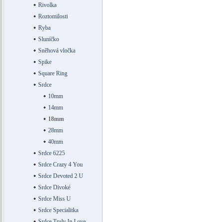
Rivolka
Roztomilosti
Ryba
Sluníčko
Sněhová vločka
Spike
Square Ring
Srdce
10mm
14mm
18mm
28mm
40mm
Srdce 6225
Srdce Crazy 4 You
Srdce Devoted 2 U
Srdce Divoké
Srdce Miss U
Srdce Specialitka
Srdce Truly In Love