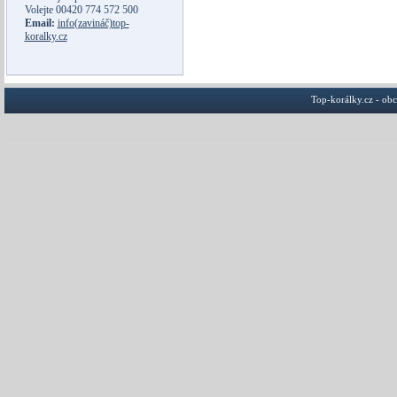
Volejte
00420 774 572 500
Email:
info(zavináč)top-
koralky.cz
Top-korálky.cz - ob