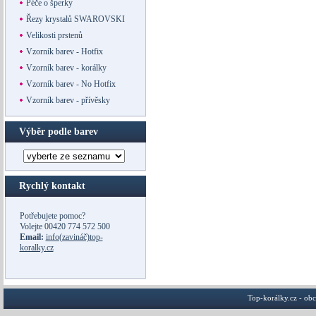
Péče o šperky
Řezy krystalů SWAROVSKI
Velikosti prstenů
Vzorník barev - Hotfix
Vzorník barev - korálky
Vzorník barev - No Hotfix
Vzorník barev - přívěsky
Výběr podle barev
Rychlý kontakt
Potřebujete pomoc?
Volejte
00420 774 572 500
Email:
info(zavináč)top-
koralky.cz
Top-korálky.cz - ob