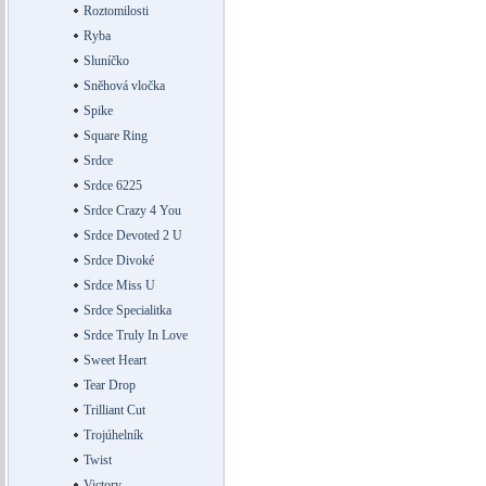
Roztomilosti
Ryba
Sluníčko
Sněhová vločka
Spike
Square Ring
Srdce
Srdce 6225
Srdce Crazy 4 You
Srdce Devoted 2 U
Srdce Divoké
Srdce Miss U
Srdce Specialitka
Srdce Truly In Love
Sweet Heart
Tear Drop
Trilliant Cut
Trojúhelník
Twist
Victory