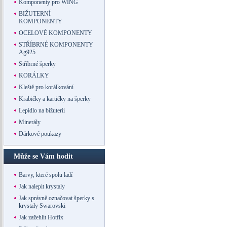
Komponenty pro WING
BIŽUTERNÍ
KOMPONENTY
OCELOVÉ KOMPONENTY
STŘÍBRNÉ KOMPONENTY
Ag925
Stříbrné šperky
KORÁLKY
Kleště pro korálkování
Krabičky a kartičky na šperky
Lepidlo na bižuterii
Minerály
Dárkové poukazy
Může se Vám hodit
Barvy, které spolu ladí
Jak nalepit krystaly
Jak správně označovat šperky s
krystaly Swarovski
Jak zažehlit Hotfix