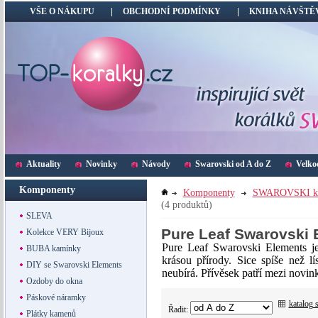
VŠE O NÁKUPU
OBCHODNÍ PODMÍNKY
KNIHA NÁVŠTĚ
Aktuality
Novinky
Návody
Swarovski od A do Z
Velko
Komponenty
Komponenty
SWAROVSKI k
(4 produktů)
SLEVA
Pure Leaf Swarovski 
Kolekce VERY Bijoux
Pure Leaf Swarovski Elements je
BUBA kamínky
krásou přírody. Sice spíše než l
DIY se Swarovski Elements
neubírá. Přívěsek patří mezi novi
Ozdoby do okna
Páskové náramky
katalog 
Řadit:
Plátky kamenů