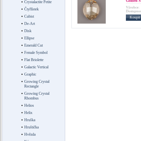
Golden 
Crystalactite Petite
Výrobce:
Čtyřlístek
Dostupnos
Cubist
Koupit
De-Art
Disk
Ellipse
Emerald Cut
Female Symbol
Flat Briolette
Galactic Vertical
Graphic
Growing Crystal
Rectangle
Growing Crystal
Rhombus
Helios
Helix
Hruška
Hruštička
Hvězda