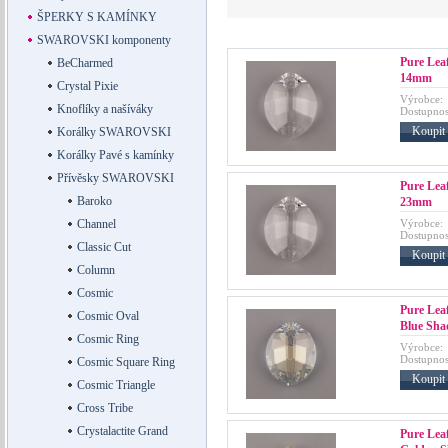
ŠPERKY S KAMÍNKY
SWAROVSKI komponenty
Pure Leaf
BeCharmed
14mm
Crystal Pixie
Výrobce:
Knoflíky a našíváky
Dostupnos
Koupit
Korálky SWAROVSKI
Korálky Pavé s kamínky
Přívěsky SWAROVSKI
Pure Leaf
Baroko
23mm
Výrobce:
Channel
Dostupnos
Classic Cut
Koupit
Column
Cosmic
Pure Leaf
Cosmic Oval
Blue Sha
Cosmic Ring
Výrobce:
Dostupnos
Cosmic Square Ring
Koupit
Cosmic Triangle
Cross Tribe
Crystalactite Grand
Pure Leaf