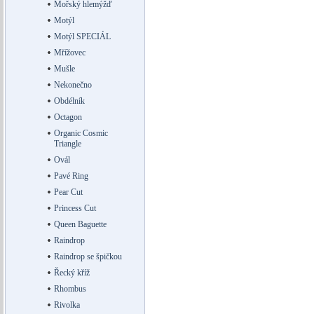
Mořský hlemýžď
Motýl
Motýl SPECIÁL
Mřížovec
Mušle
Nekonečno
Obdélník
Octagon
Organic Cosmic
Triangle
Ovál
Pavé Ring
Pear Cut
Princess Cut
Queen Baguette
Raindrop
Raindrop se špičkou
Řecký kříž
Rhombus
Rivolka