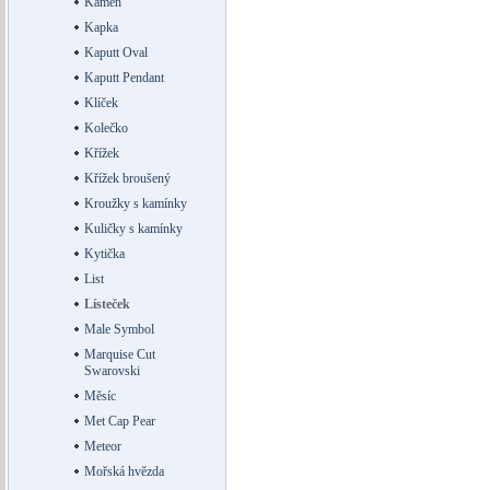
Kámen
Kapka
Kaputt Oval
Kaputt Pendant
Klíček
Kolečko
Křížek
Křížek broušený
Kroužky s kamínky
Kuličky s kamínky
Kytička
List
Lísteček
Male Symbol
Marquise Cut
Swarovski
Měsíc
Met Cap Pear
Meteor
Mořská hvězda