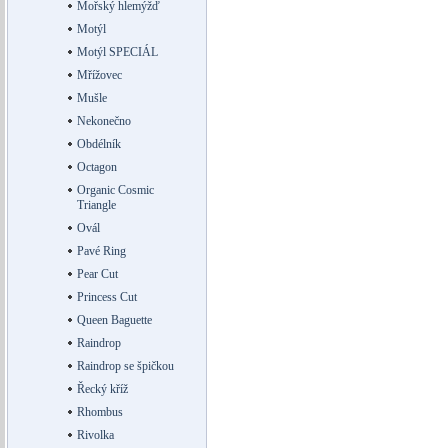
Mořský hlemýžď
Motýl
Motýl SPECIÁL
Mřížovec
Mušle
Nekonečno
Obdélník
Octagon
Organic Cosmic
Triangle
Ovál
Pavé Ring
Pear Cut
Princess Cut
Queen Baguette
Raindrop
Raindrop se špičkou
Řecký kříž
Rhombus
Rivolka