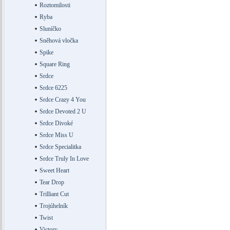
Roztomilosti
Ryba
Sluníčko
Sněhová vločka
Spike
Square Ring
Srdce
Srdce 6225
Srdce Crazy 4 You
Srdce Devoted 2 U
Srdce Divoké
Srdce Miss U
Srdce Specialitka
Srdce Truly In Love
Sweet Heart
Tear Drop
Trilliant Cut
Trojúhelník
Twist
Victory