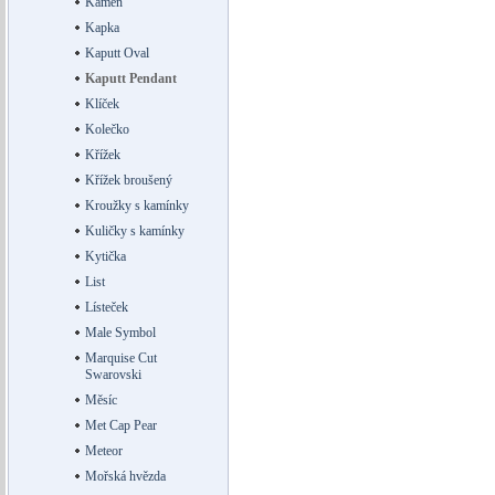
Kámen
Kapka
Kaputt Oval
Kaputt Pendant
Klíček
Kolečko
Křížek
Křížek broušený
Kroužky s kamínky
Kuličky s kamínky
Kytička
List
Lísteček
Male Symbol
Marquise Cut
Swarovski
Měsíc
Met Cap Pear
Meteor
Mořská hvězda