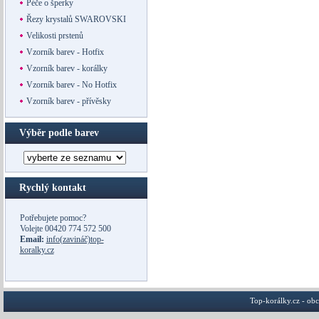
Péče o šperky
Řezy krystalů SWAROVSKI
Velikosti prstenů
Vzorník barev - Hotfix
Vzorník barev - korálky
Vzorník barev - No Hotfix
Vzorník barev - přívěsky
Výběr podle barev
Rychlý kontakt
Potřebujete pomoc?
Volejte
00420 774 572 500
Email:
info(zavináč)top-
koralky.cz
Top-korálky.cz - ob