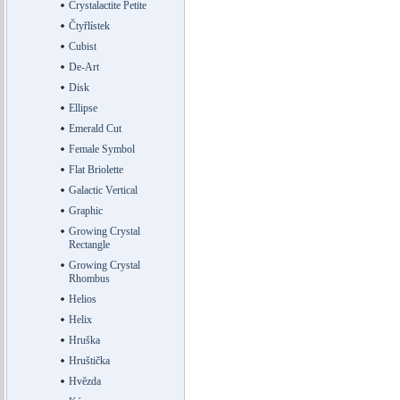
Crystalactite Petite
Čtyřlístek
Cubist
De-Art
Disk
Ellipse
Emerald Cut
Female Symbol
Flat Briolette
Galactic Vertical
Graphic
Growing Crystal
Rectangle
Growing Crystal
Rhombus
Helios
Helix
Hruška
Hruštička
Hvězda