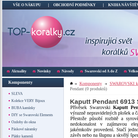
VŠE O NÁKUPU
OBCHODNÍ PODMÍNKY
KNIHA NÁVŠTĚ
Aktuality
Novinky
Návody
Swarovski od A do Z
Velko
Komponenty
Komponenty
SWAROVSKI k
Pendant
(0 produktů)
SLEVA
Kaputt Pendant 6913
Kolekce VERY Bijoux
Přívěsek Swarovski
Kaputt Pe
BUBA kamínky
výrazně
nepravidelných
plošek
a
č
DIY se Swarovski Elements
Přestože působí
rozbitě
a syrov
Ozdoby do okna
nedokonalost v zajímavou eleg
jakémkoliv provedení. Stačí jedn
Páskové náramky
závěs nebo na šlupnu a skvělý šper
Plátky kamenů