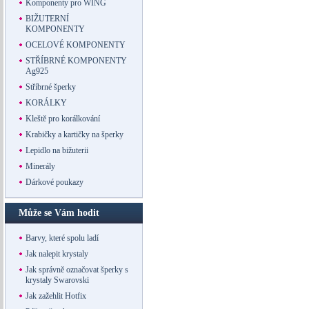
Komponenty pro WING
BIŽUTERNÍ
KOMPONENTY
OCELOVÉ KOMPONENTY
STŘÍBRNÉ KOMPONENTY
Ag925
Stříbrné šperky
KORÁLKY
Kleště pro korálkování
Krabičky a kartičky na šperky
Lepidlo na bižuterii
Minerály
Dárkové poukazy
Může se Vám hodit
Barvy, které spolu ladí
Jak nalepit krystaly
Jak správně označovat šperky s
krystaly Swarovski
Jak zažehlit Hotfix