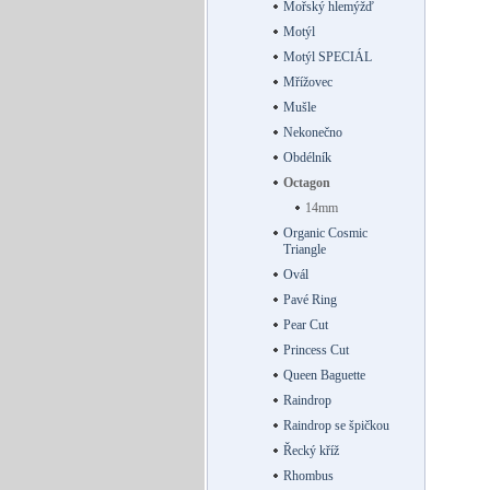
Mořský hlemýžď
Motýl
Motýl SPECIÁL
Mřížovec
Mušle
Nekonečno
Obdélník
Octagon
14mm
Organic Cosmic
Triangle
Ovál
Pavé Ring
Pear Cut
Princess Cut
Queen Baguette
Raindrop
Raindrop se špičkou
Řecký kříž
Rhombus