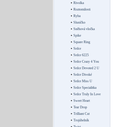
Rivolka
Roztomilosti
Ryba
Sluníčko
Sněhová vločka
Spike
Square Ring
Srdce
Srdce 6225
Srdce Crazy 4 You
Srdce Devoted 2 U
Srdce Divoké
Srdce Miss U
Srdce Specialitka
Srdce Truly In Love
Sweet Heart
Tear Drop
Trilliant Cut
Trojúhelník
Twist