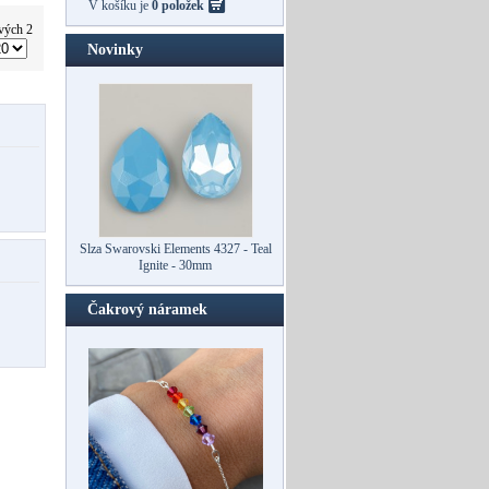
V košíku je
0 položek
vých 2
Novinky
Slza Swarovski Elements 4327 - Teal
Ovál Swarovski 4127 - Teal Ignite -
Ignite - 30mm
30mm
Čakrový náramek