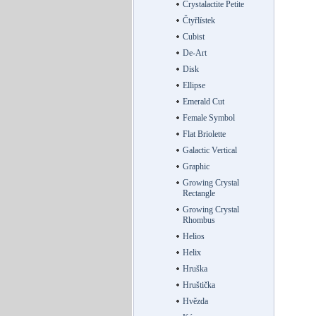
Crystalactite Petite
Čtyřlístek
Cubist
De-Art
Disk
Ellipse
Emerald Cut
Female Symbol
Flat Briolette
Galactic Vertical
Graphic
Growing Crystal
Rectangle
Growing Crystal
Rhombus
Helios
Helix
Hruška
Hruštička
Hvězda