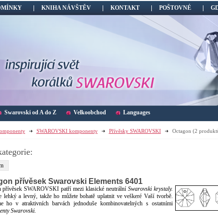
DMÍNKY
KNIHA NÁVŠTĚV
KONTAKT
POŠTOVNÉ
G
Swarovski od A do Z
Velkoobchod
Languages
omponenty
SWAROVSKI komponenty
Přívěsky SWAROVSKI
Octagon
(2 produkt
ategorie:
m
gon přívěsek Swarovski Elements 6401
 přívěsek SWAROVSKI patří mezi klasické neutrální
Swarovski krystaly.
ce lehký a levný, takže ho můžete bohatě uplatnit ve veškeré Vaší tvorbě.
e ho v atraktivních barvách jednoduše kombinovatelných s ostatními
nty Swarovski.