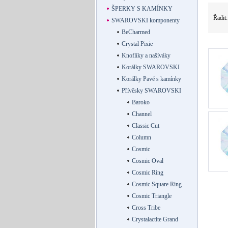
ŠPERKY S KAMÍNKY
Řadit
SWAROVSKI komponenty
BeCharmed
Crystal Pixie
Knoflíky a našíváky
Korálky SWAROVSKI
Korálky Pavé s kamínky
Přívěsky SWAROVSKI
Baroko
Channel
Classic Cut
Column
Cosmic
Cosmic Oval
Cosmic Ring
Cosmic Square Ring
Cosmic Triangle
Cross Tribe
Crystalactite Grand