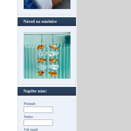
Návod na náušnice
Napište nám:
Předmět:
Jméno:
Váš email: