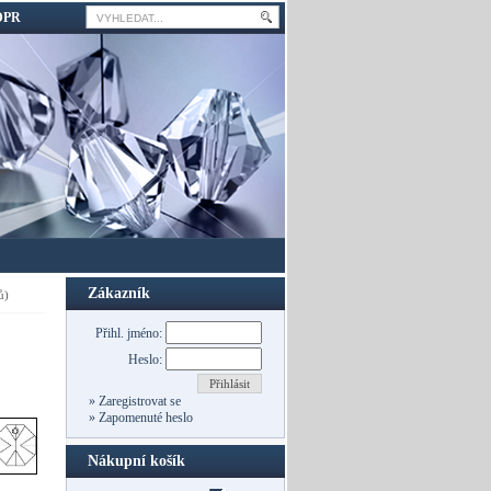
DPR
Zákazník
ů)
Přihl. jméno:
Heslo:
Přihlásit
»
Zaregistrovat se
»
Zapomenuté heslo
Nákupní košík