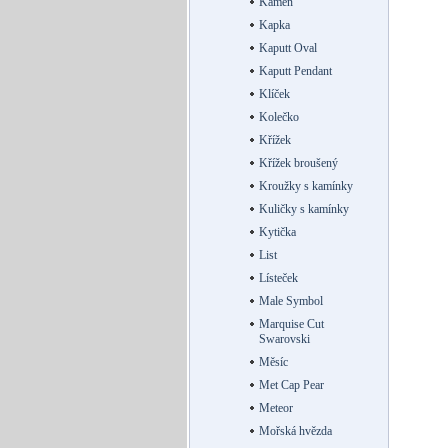
Kámen
Kapka
Kaputt Oval
Kaputt Pendant
Klíček
Kolečko
Křížek
Křížek broušený
Kroužky s kamínky
Kuličky s kamínky
Kytička
List
Lísteček
Male Symbol
Marquise Cut
Swarovski
Měsíc
Met Cap Pear
Meteor
Mořská hvězda