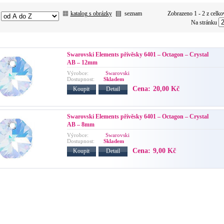
katalog s obrázky
seznam
Zobrazeno 1 - 2 z celko
:
Na stránku
Swarovski Elements přívěsky 6401 – Octagon – Crystal
AB – 12mm
Výrobce:
Swarovski
Dostupnost:
Skladem
Cena:
20,00 Kč
Koupit
Detail
Swarovski Elements přívěsky 6401 – Octagon – Crystal
AB – 8mm
Výrobce:
Swarovski
Dostupnost:
Skladem
Cena:
9,00 Kč
Koupit
Detail