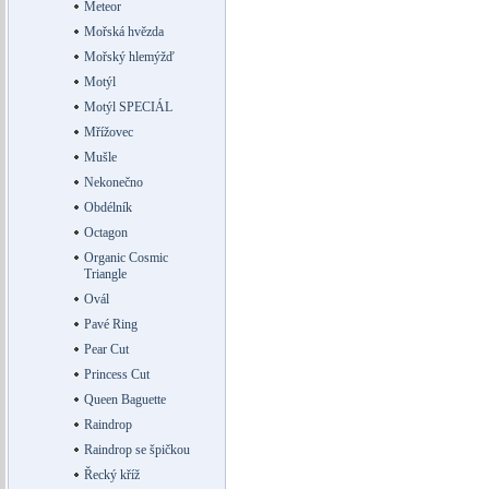
Meteor
Mořská hvězda
Mořský hlemýžď
Motýl
Motýl SPECIÁL
Mřížovec
Mušle
Nekonečno
Obdélník
Octagon
Organic Cosmic
Triangle
Ovál
Pavé Ring
Pear Cut
Princess Cut
Queen Baguette
Raindrop
Raindrop se špičkou
Řecký kříž