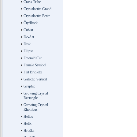
Cross Tribe
Crystalactite Grand
Crystalactite Petite
Čtyřlístek
Cubist
De-Art
Disk
Ellipse
Emerald Cut
Female Symbol
Flat Briolette
Galactic Vertical
Graphic
Growing Crystal
Rectangle
Growing Crystal
Rhombus
Helios
Helix
Hruška