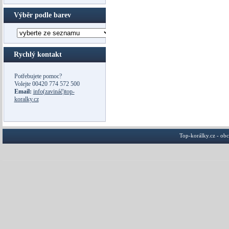
Výběr podle barev
Rychlý kontakt
Potřebujete pomoc?
Volejte
00420 774 572 500
Email:
info(zavináč)top-
koralky.cz
Top-korálky.cz - ob