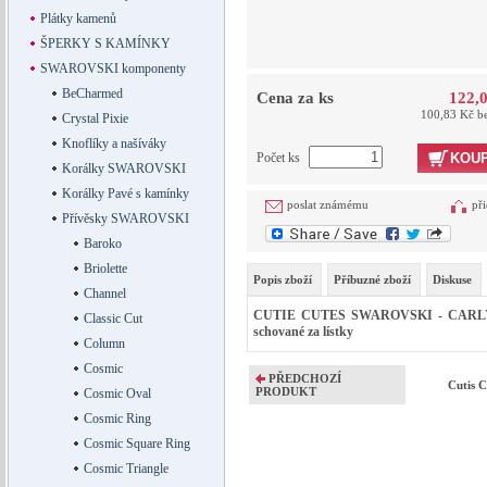
Plátky kamenů
ŠPERKY S KAMÍNKY
SWAROVSKI komponenty
BeCharmed
Cena za ks
122,
100,83 Kč b
Crystal Pixie
Knoflíky a našíváky
Počet ks
KOUP
Korálky SWAROVSKI
Korálky Pavé s kamínky
poslat známému
při
Přívěsky SWAROVSKI
Baroko
Briolette
Popis zboží
Příbuzné zboží
Diskuse
Channel
CUTIE CUTES SWAROVSKI - CARLY CAR
Classic Cut
schované za lístky
Column
Cosmic
PŘEDCHOZÍ
Cutis 
PRODUKT
Cosmic Oval
Cosmic Ring
Cosmic Square Ring
Cosmic Triangle