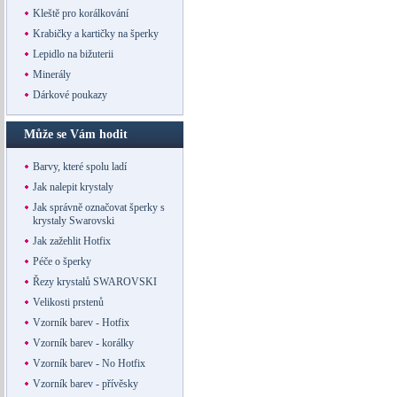
Kleště pro korálkování
Krabičky a kartičky na šperky
Lepidlo na bižuterii
Minerály
Dárkové poukazy
Může se Vám hodit
Barvy, které spolu ladí
Jak nalepit krystaly
Jak správně označovat šperky s
krystaly Swarovski
Jak zažehlit Hotfix
Péče o šperky
Řezy krystalů SWAROVSKI
Velikosti prstenů
Vzorník barev - Hotfix
Vzorník barev - korálky
Vzorník barev - No Hotfix
Vzorník barev - přívěsky