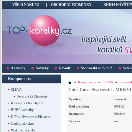
VŠE O NÁKUPU
OBCHODNÍ PODMÍNKY
KNIHA NÁVŠTĚ
Aktuality
Novinky
Návody
Swarovski od A do Z
Velko
Komponenty
Komponenty
SLEVA
Swarovsk
Cutis Cutes Swarovski - MRK
SLEVA
Swarovski Elements
Výrobce
Swarovski
Kolekce VERY Bijoux
Kód produktu
190102
BUBA kamínky
Dostupnost
Skladem
DIY se Swarovski Elements
Cena za
kus
Ozdoby do okna
Páskové náramky