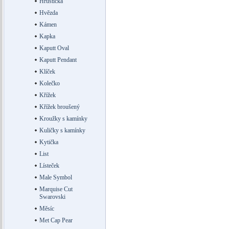
Hruštička
Hvězda
Kámen
Kapka
Kaputt Oval
Kaputt Pendant
Klíček
Kolečko
Křížek
Křížek broušený
Kroužky s kamínky
Kuličky s kamínky
Kytička
List
Lísteček
Male Symbol
Marquise Cut
Swarovski
Měsíc
Met Cap Pear