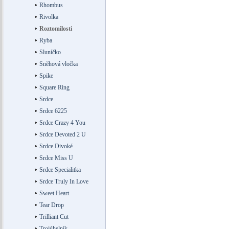
Rhombus
Rivolka
Roztomilosti
Ryba
Sluníčko
Sněhová vločka
Spike
Square Ring
Srdce
Srdce 6225
Srdce Crazy 4 You
Srdce Devoted 2 U
Srdce Divoké
Srdce Miss U
Srdce Specialitka
Srdce Truly In Love
Sweet Heart
Tear Drop
Trilliant Cut
Trojúhelník