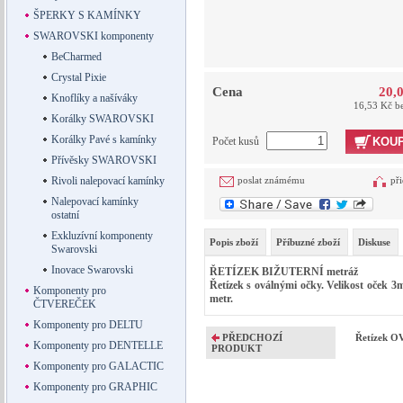
ŠPERKY S KAMÍNKY
SWAROVSKI komponenty
BeCharmed
Crystal Pixie
Cena
20,
Knoflíky a našíváky
16,53 Kč b
Korálky SWAROVSKI
Korálky Pavé s kamínky
Počet kusů
KOUP
Přívěsky SWAROVSKI
Rivoli nalepovací kamínky
poslat známému
při
Nalepovací kamínky
ostatní
Exkluzívní komponenty
Popis zboží
Příbuzné zboží
Diskuse
Swarovski
Inovace Swarovski
ŘETÍZEK BIŽUTERNÍ metráž
Řetízek s oválnými očky. Velikost oček 
Komponenty pro
metr.
ČTVEREČEK
Komponenty pro DELTU
PŘEDCHOZÍ
Řetízek 
Komponenty pro DENTELLE
PRODUKT
Komponenty pro GALACTIC
Komponenty pro GRAPHIC