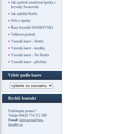
Jak správně označovat šperky s
krystaly Swarovski
Jak zažehlit Hotfix
Péče o šperky
Řezy krystalů SWAROVSKI
Velikosti prstenů
Vzorník barev - Hotfix
Vzorník barev - korálky
Vzorník barev - No Hotfix
Vzorník barev - přívěsky
Výběr podle barev
Rychlý kontakt
Potřebujete pomoc?
Volejte
00420 774 572 500
Email:
info(zavináč)top-
koralky.cz