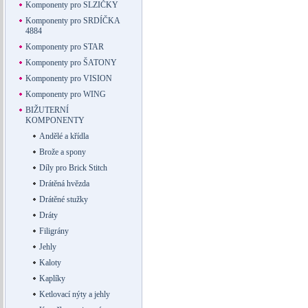
Komponenty pro SLZIČKY
Komponenty pro SRDÍČKA
4884
Komponenty pro STAR
Komponenty pro ŠATONY
Komponenty pro VISION
Komponenty pro WING
BIŽUTERNÍ
KOMPONENTY
Andělé a křídla
Brože a spony
Díly pro Brick Stitch
Drátěná hvězda
Drátěné stužky
Dráty
Filigrány
Jehly
Kaloty
Kaplíky
Ketlovací nýty a jehly