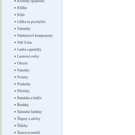
Kroužky spojovací
Křížky
Kůže
Lůžka na pryskyřici
Náramky
Náušnicové komponenty
Nitě S-lon
Lanka a gumičky
Lustrové ověsy
Obruče
Panenky
Prsteny
Pruženky
Přívěsky
Ramínka a řadiče
Řetízky
Skleněné bubliny
Šlupny a závěsy
Šňůrky
Štrasová metráž