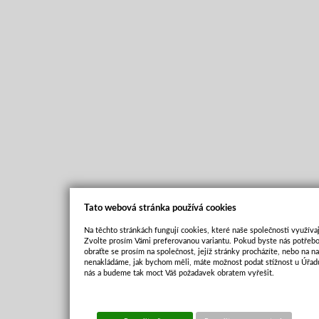
Tato webová stránka používá cookies
Na těchto stránkách fungují cookies, které naše společnosti využívaj
Zvolte prosím Vámi preferovanou variantu. Pokud byste nás potřebo
obraťte se prosím na společnost, jejíž stránky procházíte, nebo na 
nenakládáme, jak bychom měli, máte možnost podat stížnost u Úřadu
nás a budeme tak moct Váš požadavek obratem vyřešit.