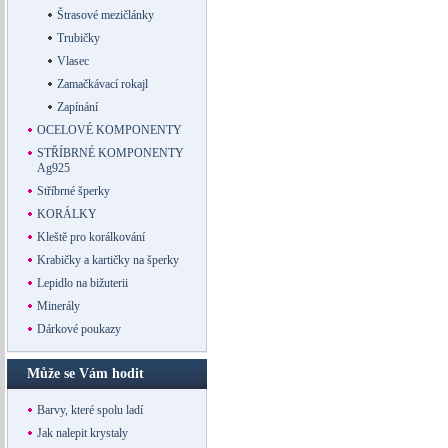
Štrasové mezičlánky
Trubičky
Vlasec
Zamačkávací rokajl
Zapínání
OCELOVÉ KOMPONENTY
STŘÍBRNÉ KOMPONENTY
Ag925
Stříbrné šperky
KORÁLKY
Kleště pro korálkování
Krabičky a kartičky na šperky
Lepidlo na bižuterii
Minerály
Dárkové poukazy
Může se Vám hodit
Barvy, které spolu ladí
Jak nalepit krystaly