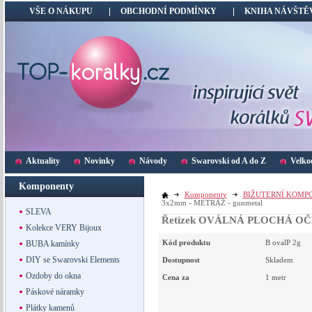
VŠE O NÁKUPU
OBCHODNÍ PODMÍNKY
KNIHA NÁVŠTĚ
Aktuality
Novinky
Návody
Swarovski od A do Z
Velko
Komponenty
Komponenty
BIŽUTERNÍ KOMP
3x2mm - METRÁŽ - gunmetal
SLEVA
Řetízek OVÁLNÁ PLOCHÁ OČK
Kolekce VERY Bijoux
Kód produktu
B ovalP 2g
BUBA kamínky
DIY se Swarovski Elements
Dostupnost
Skladem
Ozdoby do okna
Cena za
1 metr
Páskové náramky
Plátky kamenů