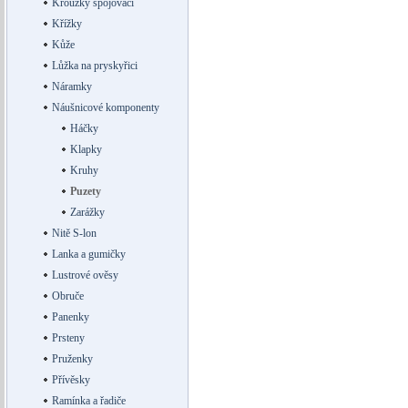
Kroužky spojovací
Křížky
Kůže
Lůžka na pryskyřici
Náramky
Náušnicové komponenty
Háčky
Klapky
Kruhy
Puzety
Zarážky
Nitě S-lon
Lanka a gumičky
Lustrové ověsy
Obruče
Panenky
Prsteny
Pruženky
Přívěsky
Ramínka a řadiče