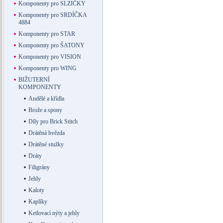
Komponenty pro SLZIČKY
Komponenty pro SRDÍČKA
4884
Komponenty pro STAR
Komponenty pro ŠATONY
Komponenty pro VISION
Komponenty pro WING
BIŽUTERNÍ
KOMPONENTY
Andělé a křídla
Brože a spony
Díly pro Brick Stitch
Drátěná hvězda
Drátěné stužky
Dráty
Filigrány
Jehly
Kaloty
Kaplíky
Ketlovací nýty a jehly