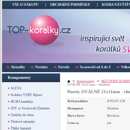
VŠE O NÁKUPU
OBCHODNÍ PODMÍNKY
KNIHA NÁVŠTĚ
Aktuality
Novinky
Návody
Swarovski od A do Z
Velko
Komponenty
Komponenty
BIŽUTERNÍ KOMP
OVÁLNÉ 21x11mm - rhodium
SLEVA
Puzety OVÁLNÉ 21x11mm - rh
Kolekce VERY Bijoux
Kód produktu
B PUOV 21R
BUBA kamínky
DIY se Swarovski Elements
Dostupnost
Skladem
Ozdoby do okna
Barva kovu
Rhodium
Páskové náramky
Cena za
pár
Plátky kamenů