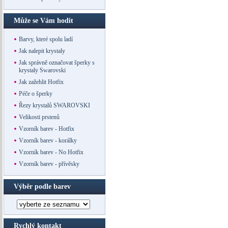
Může se Vám hodit
Barvy, které spolu ladí
Jak nalepit krystaly
Jak správně označovat šperky s
krystaly Swarovski
Jak zažehlit Hotfix
Péče o šperky
Řezy krystalů SWAROVSKI
Velikosti prstenů
Vzorník barev - Hotfix
Vzorník barev - korálky
Vzorník barev - No Hotfix
Vzorník barev - přívěsky
Výběr podle barev
Rychlý kontakt