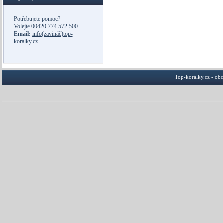
Potřebujete pomoc?
Volejte
00420 774 572 500
Email:
info(zavináč)top-
koralky.cz
Top-korálky.cz - ob