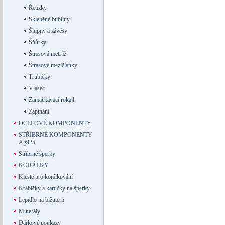
Řetízky
Skleněné bubliny
Šlupny a závěsy
Šňůrky
Štrasová metráž
Štrasové mezičlánky
Trubičky
Vlasec
Zamačkávací rokajl
Zapínání
OCELOVÉ KOMPONENTY
STŘÍBRNÉ KOMPONENTY
Ag925
Stříbrné šperky
KORÁLKY
Kleště pro korálkování
Krabičky a kartičky na šperky
Lepidlo na bižuterii
Minerály
Dárkové poukazy