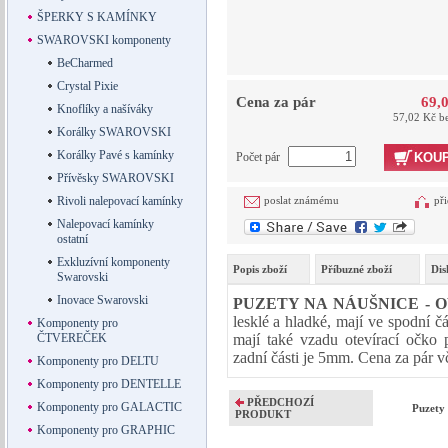
ŠPERKY S KAMÍNKY
SWAROVSKI komponenty
BeCharmed
Crystal Pixie
Cena za pár
69,
Knoflíky a našíváky
57,02 Kč b
Korálky SWAROVSKI
Korálky Pavé s kamínky
Počet pár
KOUP
Přívěsky SWAROVSKI
Rivoli nalepovací kamínky
poslat známému
při
Nalepovací kamínky
ostatní
Exkluzívní komponenty
Popis zboží
Příbuzné zboží
Dis
Swarovski
Inovace Swarovski
PUZETY NA NÁUŠNICE - O
lesklé a hladké, mají ve spodní čás
Komponenty pro
ČTVEREČEK
mají také vzadu otevírací očko 
zadní části je 5mm. Cena za pár 
Komponenty pro DELTU
Komponenty pro DENTELLE
PŘEDCHOZÍ
Komponenty pro GALACTIC
Puzety
PRODUKT
Komponenty pro GRAPHIC