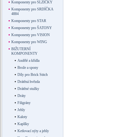
Komponenty pro SLZIČKY
Komponenty pro SRDÍČKA
4884
Komponenty pro STAR
Komponenty pro ŠATONY
Komponenty pro VISION
Komponenty pro WING
BIŽUTERNÍ
KOMPONENTY
Andělé a křídla
Brože a spony
Díly pro Brick Stitch
Drátěná hvězda
Drátěné stužky
Dráty
Filigrány
Jehly
Kaloty
Kaplíky
Ketlovací nýty a jehly