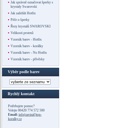
Jak správně označovat šperky s
krystaly Swarovski
Jak zažehlit Hotfix
Péče o šperky
Řezy krystalů SWAROVSKI
Velikosti prstenů
Vzorník barev - Hotfix
Vzorník barev - korálky
Vzorník barev - No Hotfix
Vzorník barev - přívěsky
Výběr podle barev
Rychlý kontakt
Potřebujete pomoc?
Volejte
00420 774 572 500
Email:
info(zavináč)top-
koralky.cz