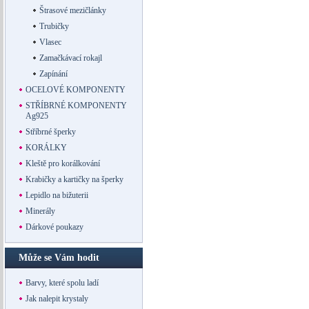
Štrasové mezičlánky
Trubičky
Vlasec
Zamačkávací rokajl
Zapínání
OCELOVÉ KOMPONENTY
STŘÍBRNÉ KOMPONENTY
Ag925
Stříbrné šperky
KORÁLKY
Kleště pro korálkování
Krabičky a kartičky na šperky
Lepidlo na bižuterii
Minerály
Dárkové poukazy
Může se Vám hodit
Barvy, které spolu ladí
Jak nalepit krystaly