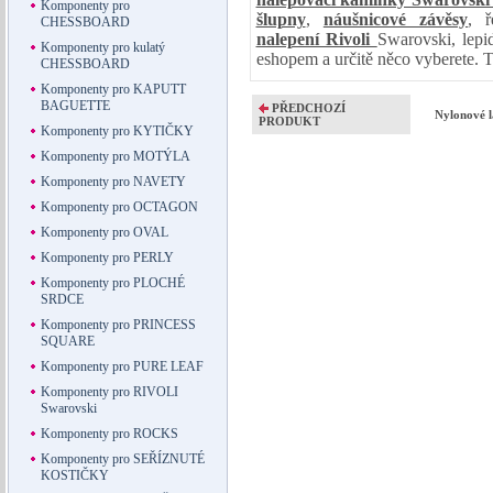
Komponenty pro
šlupny
,
náušnicové závěsy
, ř
CHESSBOARD
nalepení Rivoli
Swarovski, lepid
Komponenty pro kulatý
eshopem a určitě něco vyberete. T
CHESSBOARD
Komponenty pro KAPUTT
BAGUETTE
PŘEDCHOZÍ
Nylonové l
PRODUKT
Komponenty pro KYTIČKY
Komponenty pro MOTÝLA
Komponenty pro NAVETY
Komponenty pro OCTAGON
Komponenty pro OVAL
Komponenty pro PERLY
Komponenty pro PLOCHÉ
SRDCE
Komponenty pro PRINCESS
SQUARE
Komponenty pro PURE LEAF
Komponenty pro RIVOLI
Swarovski
Komponenty pro ROCKS
Komponenty pro SEŘÍZNUTÉ
KOSTIČKY