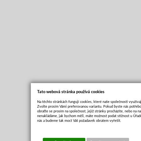
Tato webová stránka používá cookies
Na těchto stránkách fungují cookies, které naše společnosti využívaj
Zvolte prosím Vámi preferovanou variantu. Pokud byste nás potřebo
obraťte se prosím na společnost, jejíž stránky procházíte, nebo na 
nenakládáme, jak bychom měli, máte možnost podat stížnost u Úřadu
nás a budeme tak moct Váš požadavek obratem vyřešit.