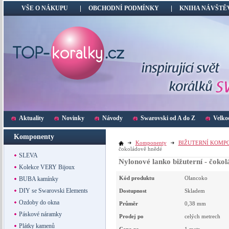
VŠE O NÁKUPU
OBCHODNÍ PODMÍNKY
KNIHA NÁVŠTĚ
Aktuality
Novinky
Návody
Swarovski od A do Z
Velko
Komponenty
Komponenty
BIŽUTERNÍ KOMP
čokoládově hnědé
SLEVA
Nylonové lanko bižuterní - čoko
Kolekce VERY Bijoux
Kód produktu
Olancoko
BUBA kamínky
DIY se Swarovski Elements
Dostupnost
Skladem
Ozdoby do okna
Průměr
0,38 mm
Páskové náramky
Prodej po
celých metrech
Plátky kamenů