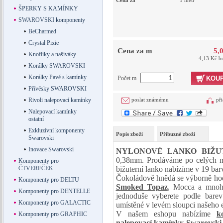
Cena za
1 metr
ŠPERKY S KAMÍNKY
SWAROVSKI komponenty
BeCharmed
Crystal Pixie
Cena za m
5,
Knoflíky a našíváky
4,13 Kč b
Korálky SWAROVSKI
Korálky Pavé s kamínky
Počet m
KOUP
Přívěsky SWAROVSKI
Rivoli nalepovací kamínky
poslat známému
při
Nalepovací kamínky
ostatní
Exkluzívní komponenty
Popis zboží
Příbuzné zboží
Swarovski
Inovace Swarovski
NYLONOVÉ LANKO BIŽU
0,38mm. Prodáváme po celých me
Komponenty pro
ČTVEREČEK
bižuterní lanko nabízíme v 19 bar
Čokoládově hnědá se výborně hod
Komponenty pro DELTU
Smoked Topaz
, Mocca a mnohý
Komponenty pro DENTELLE
jednoduše vyberete podle bare
Komponenty pro GALACTIC
umístěné v levém sloupci našeho 
V našem eshopu nabízíme
k
Komponenty pro GRAPHIC
nalepovací kamínky Swarovsk