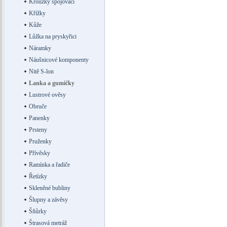
Kroužky spojovací
Křížky
Kůže
Lůžka na pryskyřici
Náramky
Náušnicové komponenty
Nitě S-lon
Lanka a gumičky
Lustrové ověsy
Obruče
Panenky
Prsteny
Pruženky
Přívěsky
Ramínka a řadiče
Řetízky
Skleněné bubliny
Šlupny a závěsy
Šňůrky
Štrasová metráž