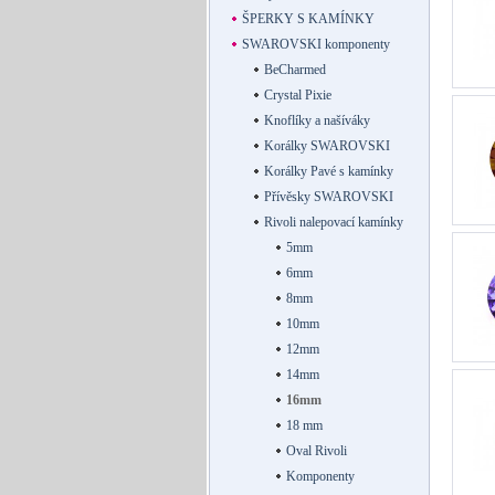
ŠPERKY S KAMÍNKY
SWAROVSKI komponenty
BeCharmed
Crystal Pixie
Knoflíky a našíváky
Korálky SWAROVSKI
Korálky Pavé s kamínky
Přívěsky SWAROVSKI
Rivoli nalepovací kamínky
5mm
6mm
8mm
10mm
12mm
14mm
16mm
18 mm
Oval Rivoli
Komponenty