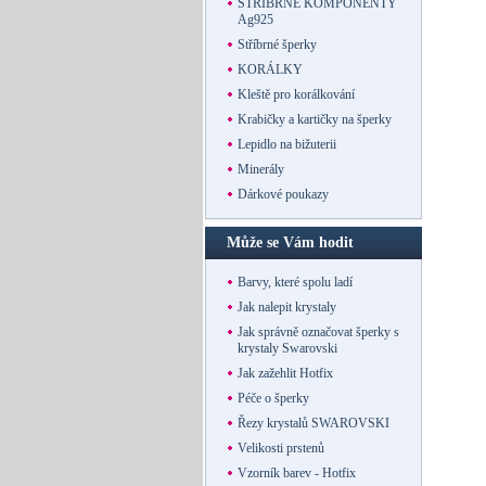
STŘÍBRNÉ KOMPONENTY
Ag925
Stříbrné šperky
KORÁLKY
Kleště pro korálkování
Krabičky a kartičky na šperky
Lepidlo na bižuterii
Minerály
Dárkové poukazy
Může se Vám hodit
Barvy, které spolu ladí
Jak nalepit krystaly
Jak správně označovat šperky s
krystaly Swarovski
Jak zažehlit Hotfix
Péče o šperky
Řezy krystalů SWAROVSKI
Velikosti prstenů
Vzorník barev - Hotfix