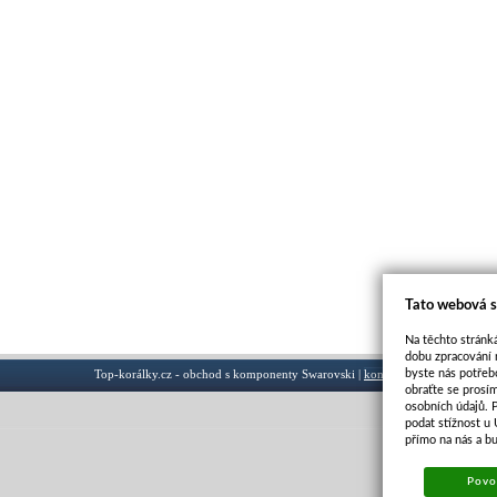
Tato webová s
Na těchto stránká
dobu zpracování 
byste nás potřeb
Top-korálky.cz - obchod s komponenty Swarovski |
kontakt
obraťte se prosí
osobních údajů. 
podat stížnost u
přímo na nás a b
Povol