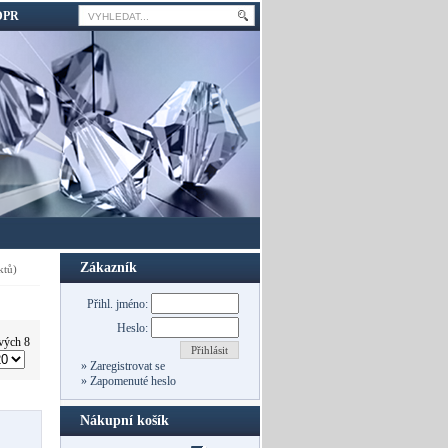
DPR
Zákazník
ktů)
Přihl. jméno:
Heslo:
vých 8
Přihlásit
»
Zaregistrovat se
»
Zapomenuté heslo
Nákupní košík