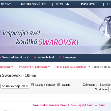
DMÍNKY
KNIHA NÁVŠTĚV
KONTAKT
POŠTOVNÉ
G
Swarovski od A do Z
Velkoobchod
Languages
omponenty
SWAROVSKI komponenty
Rivoli nalepovací kamínky
16mm
(8 produ
li Swarovski - 16mm
katalog s obrázky
seznam
Zobrazeno 1 - 8 z celko
:
Na stránku
Swarovski Elements Rivoli 1122 – Crystal Foiled – 16mm