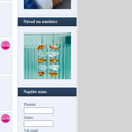
Návod na náušnice
Napište nám:
Předmět:
Jméno:
Váš email: