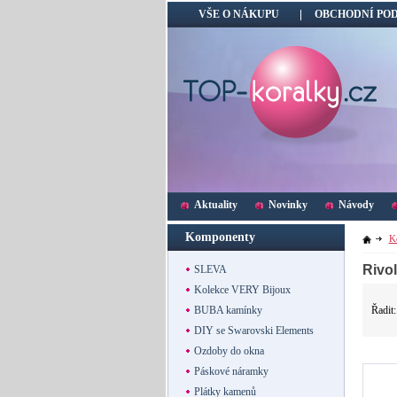
VŠE O NÁKUPU
OBCHODNÍ PO
Aktuality
Novinky
Návody
Komponenty
K
Rivo
SLEVA
Kolekce VERY Bijoux
Řadit
BUBA kamínky
DIY se Swarovski Elements
Ozdoby do okna
Páskové náramky
Plátky kamenů