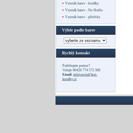
Vzorník barev - korálky
Vzorník barev - No Hotfix
Vzorník barev - přívěsky
Výběr podle barev
Rychlý kontakt
Potřebujete pomoc?
Volejte
00420 774 572 500
Email:
info(zavináč)top-
koralky.cz