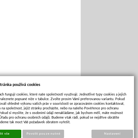
tránka používá cookies
ch fungují cookies, které naše společnosti využívají. Jednotlivé typy cookies a jejich
naleznete popsané níže v tabulce. Zvolte prosím Vámi preferovanou variantu. Pokud
ovali ohledně výkonu vašich práv v souvislosti se zpracováním cookies kontaktovat,
m na společnost, jejíž stránky procházíte, nebo na našeho Pověřence pro ochranu
Pokud si myslíte, že s osobními údaji nenakládáme, jak bychom měli, máte možnost
 Úřadu pro ochranu osobních údajů. Budeme však rádi, pokud se nejdříve obrátíte
Cookies
|
Sunlight systems
-
tvorba e-shopů
udeme tak moct Váš požadavek obratem vyřešit.
it vše
Povolit pouze nutné
Nastavení