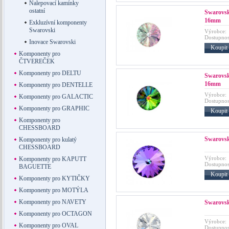
Nalepovací kamínky
ostatní
Swarovski
16mm
Exkluzívní komponenty
Swarovski
Výrobce:
Dostupnos
Inovace Swarovski
Koupit
Komponenty pro
ČTVEREČEK
Komponenty pro DELTU
Swarovski
16mm
Komponenty pro DENTELLE
Výrobce:
Komponenty pro GALACTIC
Dostupnos
Komponenty pro GRAPHIC
Koupit
Komponenty pro
CHESSBOARD
Swarovski
Komponenty pro kulatý
CHESSBOARD
Výrobce:
Komponenty pro KAPUTT
Dostupnos
BAGUETTE
Koupit
Komponenty pro KYTIČKY
Komponenty pro MOTÝLA
Komponenty pro NAVETY
Swarovski
Komponenty pro OCTAGON
Výrobce:
Komponenty pro OVAL
Dostupnos