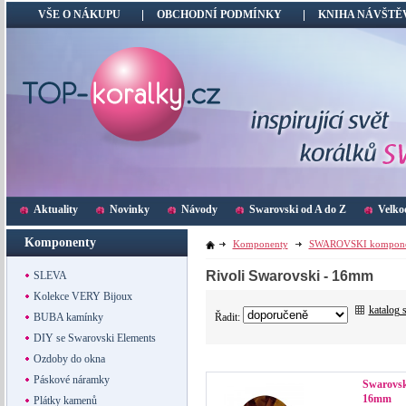
VŠE O NÁKUPU
OBCHODNÍ PODMÍNKY
KNIHA NÁVŠTĚ
Aktuality
Novinky
Návody
Swarovski od A do Z
Velko
Komponenty
Komponenty
SWAROVSKI kompone
Rivoli Swarovski - 16mm
SLEVA
Kolekce VERY Bijoux
katalog 
Řadit:
BUBA kamínky
DIY se Swarovski Elements
Ozdoby do okna
Páskové náramky
Swarovski
16mm
Plátky kamenů