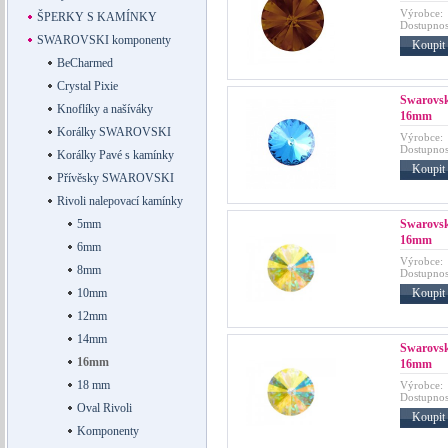
Výrobce:
ŠPERKY S KAMÍNKY
Dostupnos
SWAROVSKI komponenty
Koupit
BeCharmed
Crystal Pixie
Swarovsk
Knoflíky a našíváky
16mm
Korálky SWAROVSKI
Výrobce:
Dostupnos
Korálky Pavé s kamínky
Koupit
Přívěsky SWAROVSKI
Rivoli nalepovací kamínky
Swarovski
5mm
16mm
6mm
Výrobce:
8mm
Dostupnos
Koupit
10mm
12mm
14mm
Swarovski
16mm
16mm
18 mm
Výrobce:
Dostupnos
Oval Rivoli
Koupit
Komponenty