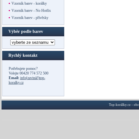
Vzorník barev - korálky
Vzorník barev - No Hotfix
Vzorník barev - přívěsky
Výběr podle barev
Rychlý kontakt
Potřebujete pomoc?
Volejte
00420 774 572 500
Email:
info(zavináč)top-
koralky.cz
Top-korálky.cz - ob