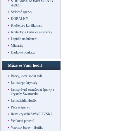
STŘÍBRNÉ KOMPONENTY
Ag925
Stříbrné šperky
KORÁLKY
Kleště pro korálkování
Krabičky a kartičky na šperky
Lepidlo na bižuterii
Minerály
Dárkové poukazy
Může se Vám hodit
Barvy, které spolu ladí
Jak nalepit krystaly
Jak správně označovat šperky s
krystaly Swarovski
Jak zažehlit Hotfix
Péče o šperky
Řezy krystalů SWAROVSKI
Velikosti prstenů
Vzorník barev - Hotfix