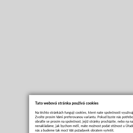
Tato webová stránka používá cookies
Na těchto stránkách fungují cookies, které naše společnosti využívaj
Zvolte prosím Vámi preferovanou variantu. Pokud byste nás potřebo
obraťte se prosím na společnost, jejíž stránky procházíte, nebo na 
nenakládáme, jak bychom měli, máte možnost podat stížnost u Úřadu
nás a budeme tak moct Váš požadavek obratem vyřešit.