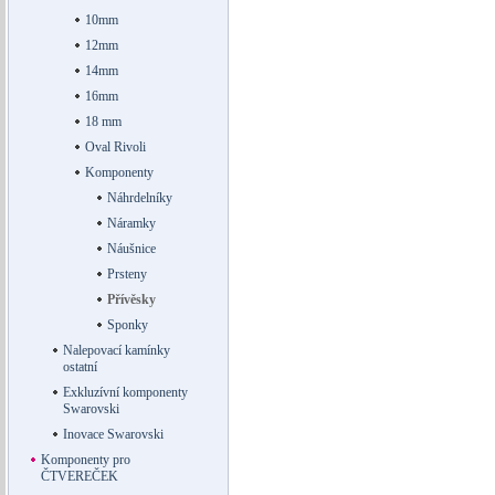
10mm
12mm
14mm
16mm
18 mm
Oval Rivoli
Komponenty
Náhrdelníky
Náramky
Náušnice
Prsteny
Přívěsky
Sponky
Nalepovací kamínky
ostatní
Exkluzívní komponenty
Swarovski
Inovace Swarovski
Komponenty pro
ČTVEREČEK