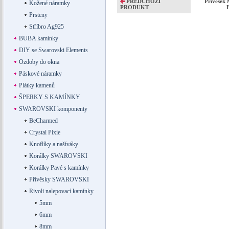
PŘEDCHOZÍ
Přívěsek
Kožené náramky
PRODUKT
Prsteny
Stříbro Ag925
BUBA kamínky
DIY se Swarovski Elements
Ozdoby do okna
Páskové náramky
Plátky kamenů
ŠPERKY S KAMÍNKY
SWAROVSKI komponenty
BeCharmed
Crystal Pixie
Knoflíky a našíváky
Korálky SWAROVSKI
Korálky Pavé s kamínky
Přívěsky SWAROVSKI
Rivoli nalepovací kamínky
5mm
6mm
8mm