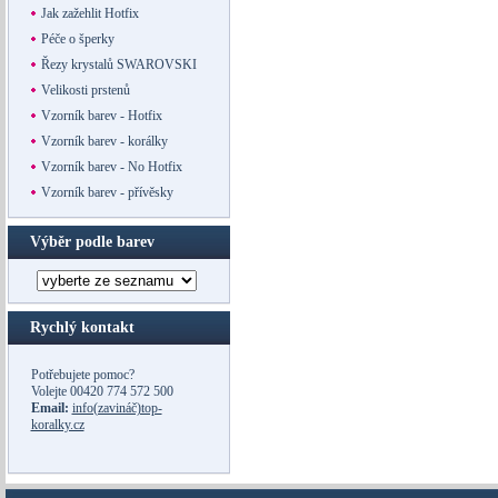
Jak zažehlit Hotfix
Péče o šperky
Řezy krystalů SWAROVSKI
Velikosti prstenů
Vzorník barev - Hotfix
Vzorník barev - korálky
Vzorník barev - No Hotfix
Vzorník barev - přívěsky
Výběr podle barev
Rychlý kontakt
Potřebujete pomoc?
Volejte
00420 774 572 500
Email:
info(zavináč)top-
koralky.cz