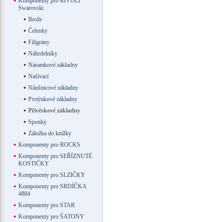
Komponenty pro RIVOLI
Swarovski
Brože
Čelenky
Filigrány
Náhrdelníky
Náramkové základny
Našívací
Náušnicové základny
Prstýnkové základny
Přívěskové základny
Sponky
Záložka do knížky
Komponenty pro ROCKS
Komponenty pro SEŘÍZNUTÉ
KOSTIČKY
Komponenty pro SLZIČKY
Komponenty pro SRDÍČKA
4884
Komponenty pro STAR
Komponenty pro ŠATONY