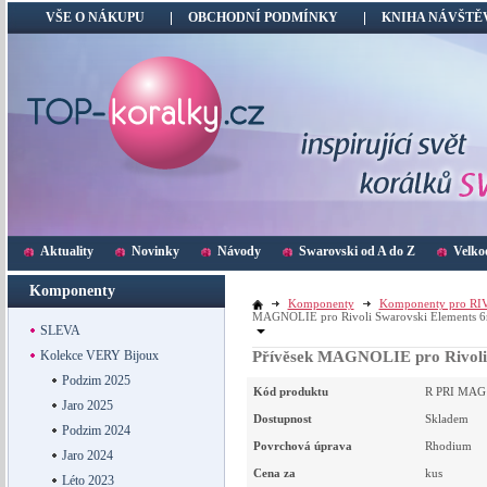
VŠE O NÁKUPU
OBCHODNÍ PODMÍNKY
KNIHA NÁVŠTĚ
Aktuality
Novinky
Návody
Swarovski od A do Z
Velko
Komponenty
Komponenty
Komponenty pro RI
MAGNOLIE pro Rivoli Swarovski Elements 
SLEVA
Kolekce VERY Bijoux
Přívěsek MAGNOLIE pro Rivoli
Podzim 2025
Kód produktu
R PRI MAG
Jaro 2025
Dostupnost
Skladem
Podzim 2024
Povrchová úprava
Rhodium
Jaro 2024
Cena za
kus
Léto 2023