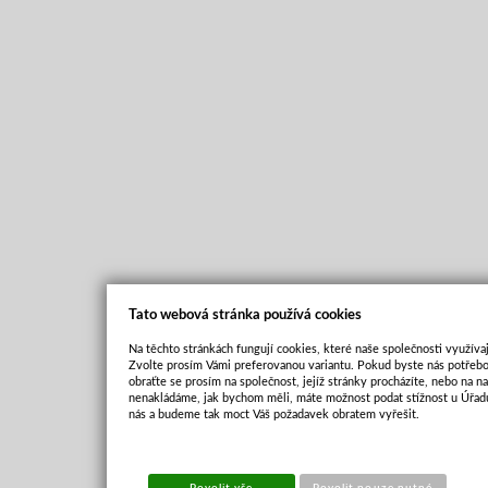
Tato webová stránka používá cookies
Na těchto stránkách fungují cookies, které naše společnosti využívaj
Zvolte prosím Vámi preferovanou variantu. Pokud byste nás potřebo
obraťte se prosím na společnost, jejíž stránky procházíte, nebo na 
nenakládáme, jak bychom měli, máte možnost podat stížnost u Úřadu
nás a budeme tak moct Váš požadavek obratem vyřešit.
Povolit vše
Povolit pouze nutné