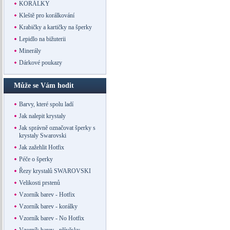
KORÁLKY
Kleště pro korálkování
Krabičky a kartičky na šperky
Lepidlo na bižuterii
Minerály
Dárkové poukazy
Může se Vám hodit
Barvy, které spolu ladí
Jak nalepit krystaly
Jak správně označovat šperky s
krystaly Swarovski
Jak zažehlit Hotfix
Péče o šperky
Řezy krystalů SWAROVSKI
Velikosti prstenů
Vzorník barev - Hotfix
Vzorník barev - korálky
Vzorník barev - No Hotfix