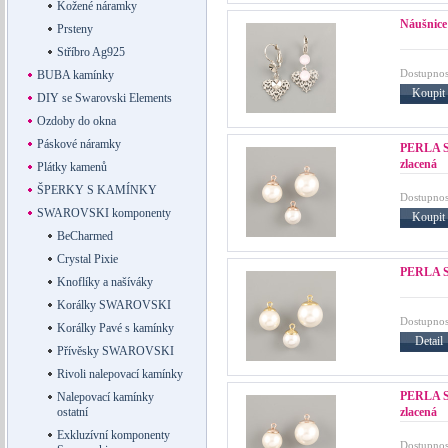
Kožené náramky
Náušnic
Prsteny
Stříbro Ag925
Dostupnos
BUBA kamínky
Koupit
DIY se Swarovski Elements
Ozdoby do okna
Páskové náramky
PERLA S
zlacená
Plátky kamenů
ŠPERKY S KAMÍNKY
Dostupnos
SWAROVSKI komponenty
Koupit
BeCharmed
Crystal Pixie
PERLA S
Knoflíky a našíváky
Korálky SWAROVSKI
Dostupnos
Korálky Pavé s kamínky
Detail
Přívěsky SWAROVSKI
Rivoli nalepovací kamínky
PERLA S
Nalepovací kamínky
zlacená
ostatní
Exkluzívní komponenty
Dostupnos