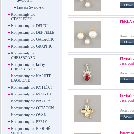
Swarovski
Detail
Inovace Swarovski
Komponenty pro
ČTVEREČEK
PERLA S
Komponenty pro DELTU
Komponenty pro DENTELLE
Dostupnos
Komponenty pro GALACTIC
Detail
Komponenty pro GRAPHIC
Komponenty pro
CHESSBOARD
Přívěse
Swarovs
Komponenty pro kulatý
CHESSBOARD
Dostupnos
Komponenty pro KAPUTT
Koupit
BAGUETTE
Komponenty pro KYTIČKY
Komponenty pro MOTÝLA
Přívěsek
Swarovsk
Komponenty pro NAVETY
Komponenty pro OCTAGON
Dostupnos
Komponenty pro OVAL
Koupit
Komponenty pro PERLY
Komponenty pro PLOCHÉ
Puzety p
SRDCE