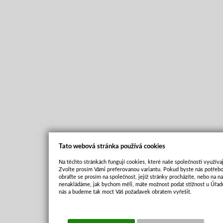
Tato webová stránka používá cookies
Na těchto stránkách fungují cookies, které naše společnosti využívaj
Zvolte prosím Vámi preferovanou variantu. Pokud byste nás potřebo
obraťte se prosím na společnost, jejíž stránky procházíte, nebo na 
nenakládáme, jak bychom měli, máte možnost podat stížnost u Úřadu
nás a budeme tak moct Váš požadavek obratem vyřešit.