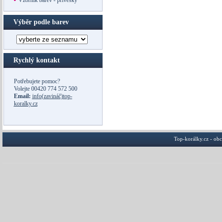
Vzorník barev - přívěsky
Výběr podle barev
Rychlý kontakt
Potřebujete pomoc?
Volejte
00420 774 572 500
Email:
info(zavináč)top-
koralky.cz
Top-korálky.cz - ob