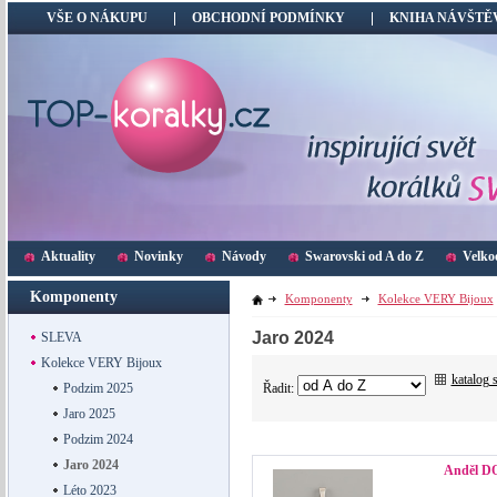
VŠE O NÁKUPU
OBCHODNÍ PODMÍNKY
KNIHA NÁVŠTĚ
Aktuality
Novinky
Návody
Swarovski od A do Z
Velko
Komponenty
Komponenty
Kolekce VERY Bijoux
Jaro 2024
SLEVA
Kolekce VERY Bijoux
katalog 
Řadit:
Podzim 2025
Jaro 2025
Podzim 2024
Jaro 2024
Anděl D
Léto 2023