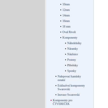
10mm
12mm
14mm
16mm
18 mm
Oval Rivoli
Komponenty
Náhrdelníky
Náramky
Náušnice
Prsteny
Přívěsky
Sponky
Nalepovací kamínky
ostatní
Exkluzívní komponenty
Swarovski
Inovace Swarovski
Komponenty pro
ČTVEREČEK