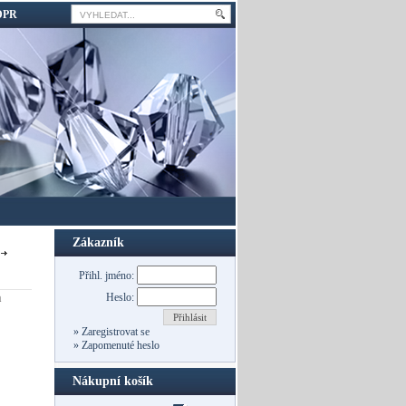
DPR
Zákazník
Přihl. jméno:
a
Heslo:
Přihlásit
»
Zaregistrovat se
»
Zapomenuté heslo
Nákupní košík