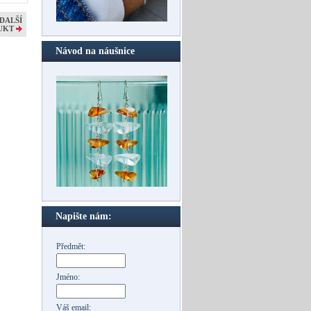
DALŠÍ
UKT
Návod na náušnice
Napište nám:
Předmět:
Jméno:
Váš email: