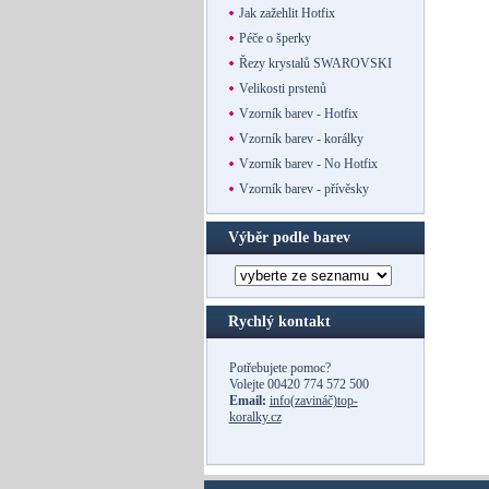
Jak zažehlit Hotfix
Péče o šperky
Řezy krystalů SWAROVSKI
Velikosti prstenů
Vzorník barev - Hotfix
Vzorník barev - korálky
Vzorník barev - No Hotfix
Vzorník barev - přívěsky
Výběr podle barev
Rychlý kontakt
Potřebujete pomoc?
Volejte
00420 774 572 500
Email:
info(zavináč)top-
koralky.cz