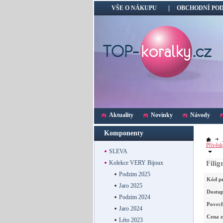
VŠE O NÁKUPU
OBCHODNÍ PO
Aktuality
Novinky
Návody
Komponenty
Přívěs
SLEVA
Kolekce VERY Bijoux
Fili
Podzim 2025
Kód p
Jaro 2025
Dostup
Podzim 2024
Povrc
Jaro 2024
Cena z
Léto 2023