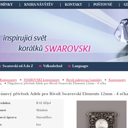
DMÍNKY
KNIHA NÁVŠTĚV
KONTAKT
POŠTOVNÉ
G
Swarovski od A do Z
Velkoobchod
Languages
Komponenty
SWAROVSKI komponenty
Rivoli nalepovací kamínky
Komponenty
ky
Filigránový přívěsek Adele pro Rivoli Swarovski Elements 12mm - 4 očka
gránový přívěsek Adele pro Rivoli Swarovski Elements 12mm - 4 očk
roduktu
R fil ADp4
nost
Skladem
hová úprava
Starostříbro
a
kus