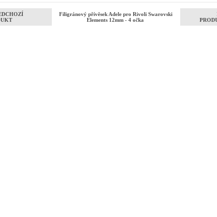
EDCHOZÍ
Filigránový přívěsek Adele pro Rivoli Swarovski
DUKT
Elements 12mm - 4 očka
PROD