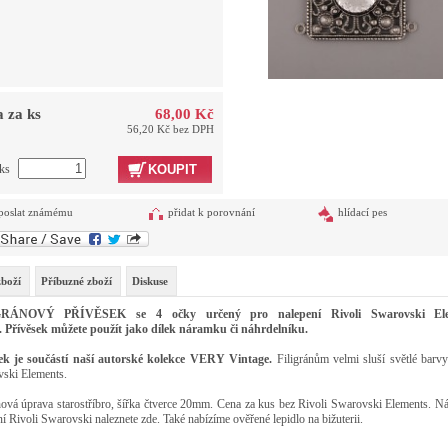
 za ks
68,00 Kč
56,20 Kč bez DPH
 ks
KOUPIT
poslat známému
přidat k porovnání
hlídací pes
zboží
Příbuzné zboží
Diskuse
GRÁNOVÝ PŘÍVĚSEK se 4 očky určený pro nalepení Rivoli Swarovski Ele
Přívěsek můžete použít jako dílek náramku či náhrdelníku.
ek je součástí naší autorské kolekce VERY Vintage.
Filigránům velmi sluší světlé barvy
ski Elements.
ová úprava starostříbro, šířka čtverce 20mm. Cena za kus bez Rivoli Swarovski Elements. N
ní Rivoli Swarovski naleznete
zde
. Také nabízíme ověřené
lepidlo na bižuterii
.