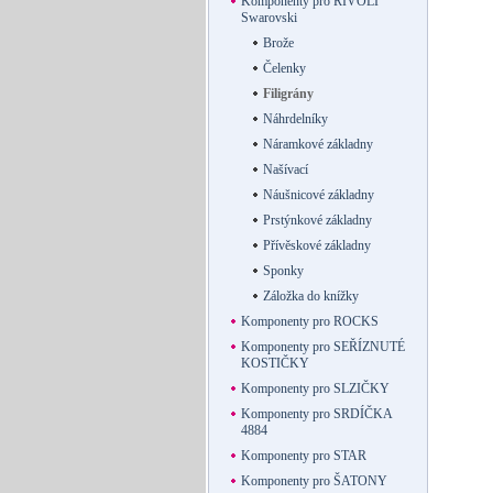
Komponenty pro RIVOLI
Swarovski
Brože
Čelenky
Filigrány
Náhrdelníky
Náramkové základny
Našívací
Náušnicové základny
Prstýnkové základny
Přívěskové základny
Sponky
Záložka do knížky
Komponenty pro ROCKS
Komponenty pro SEŘÍZNUTÉ
KOSTIČKY
Komponenty pro SLZIČKY
Komponenty pro SRDÍČKA
4884
Komponenty pro STAR
Komponenty pro ŠATONY