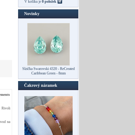
V košíku je
0 položek
Novinky
Slzička Swarovski 4320 - ReCreated
Slzička Swarovski 4320 - ReCreated
Caribbean Green - 10mm
Caribbean Green - 8mm
Čakrový náramek
ments
 Rivoli
ávod na