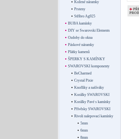
Kožené náramky
Prsteny
PŘ
PRO
Stříbro Ag925
BUBA kamínky
DIY se Swarovski Elements
Ozdoby do okna
Páskové náramky
Plátky kamenů
ŠPERKY S KAMÍNKY
SWAROVSKI komponenty
BeCharmed
Crystal Pixie
Knoflíky a našíváky
Korálky SWAROVSKI
Korálky Pavé s kamínky
Přívěsky SWAROVSKI
Rivoli nalepovací kamínky
5mm
6mm
8mm