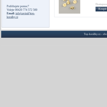
Dostupnos
Potřebujete pomoc?
Koupit
Volejte
00420 774 572 500
Email:
info(zavináč)top-
koralky.cz
Top-korálky.cz - ob