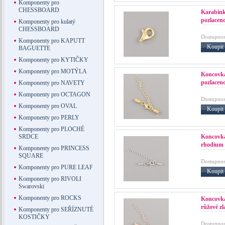
Komponenty pro
CHESSBOARD
Karabin
pozlacen
Komponenty pro kulatý
CHESSBOARD
Dostupnos
Komponenty pro KAPUTT
Koupit
BAGUETTE
Komponenty pro KYTIČKY
Komponenty pro MOTÝLA
Koncovka
pozlacen
Komponenty pro NAVETY
Komponenty pro OCTAGON
Dostupnos
Komponenty pro OVAL
Koupit
Komponenty pro PERLY
Komponenty pro PLOCHÉ
Koncovka
SRDCE
rhodium
Komponenty pro PRINCESS
SQUARE
Dostupnos
Komponenty pro PURE LEAF
Koupit
Komponenty pro RIVOLI
Swarovski
Komponenty pro ROCKS
Koncovka
růžové zl
Komponenty pro SEŘÍZNUTÉ
KOSTIČKY
Dostupnos