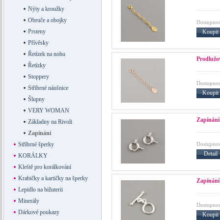
Nýty a kroužky
Obruče a obojky
Dostupnos
Prsteny
Koupit
Přívěsky
Řetízek na nohu
Prodlužov
Řetízky
Stoppery
Dostupnos
Stříbrné náušnice
Koupit
Šlupny
VERY WOMAN
Zapínání 
Základny na Rivoli
Zapínání
Dostupnos
Stříbrné šperky
Detail
KORÁLKY
Kleště pro korálkování
Krabičky a kartičky na šperky
Zapínán
Lepidlo na bižuterii
Minerály
Dostupnos
Dárkové poukazy
Koupit