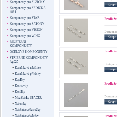
Komponenty pro SLZIČKY
Koupit
Komponenty pro SRDÍČKA
4884
Komponenty pro STAR
Prodlužo
Komponenty pro ŠATONY
Komponenty pro VISION
Dostupnos
Komponenty pro WING
Koupit
BIŽUTERNÍ
KOMPONENTY
Prodlužo
OCELOVÉ KOMPONENTY
STŘÍBRNÉ KOMPONENTY
Ag925
Dostupnos
Kamínkové náušnice
Koupit
Kamínkové přívěsky
Kaplíky
Prodlužov
Koncovky
Korálky
Dostupnos
Mezičlánky SPACER
Koupit
Náramky
Náušnicové kroužky
Náušnicové závěsy
Prodlužov