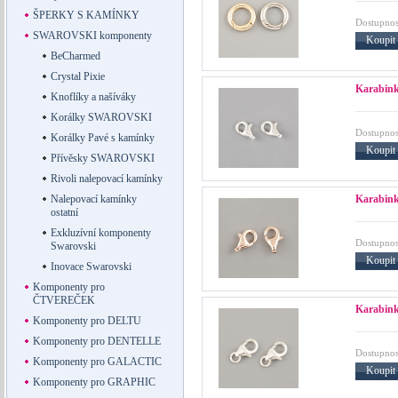
ŠPERKY S KAMÍNKY
Dostupnos
SWAROVSKI komponenty
Koupit
BeCharmed
Crystal Pixie
Karabink
Knoflíky a našíváky
Korálky SWAROVSKI
Dostupnos
Korálky Pavé s kamínky
Koupit
Přívěsky SWAROVSKI
Rivoli nalepovací kamínky
Karabink
Nalepovací kamínky
ostatní
Exkluzívní komponenty
Dostupnos
Swarovski
Koupit
Inovace Swarovski
Komponenty pro
ČTVEREČEK
Karabink
Komponenty pro DELTU
Komponenty pro DENTELLE
Dostupnos
Komponenty pro GALACTIC
Koupit
Komponenty pro GRAPHIC