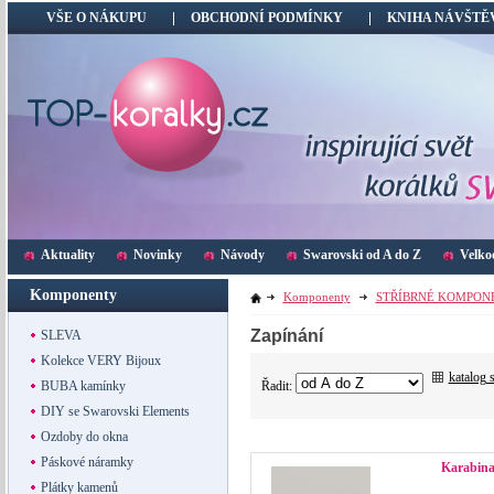
VŠE O NÁKUPU
OBCHODNÍ PODMÍNKY
KNIHA NÁVŠTĚ
Aktuality
Novinky
Návody
Swarovski od A do Z
Velko
Komponenty
Komponenty
STŘÍBRNÉ KOMPON
Zapínání
SLEVA
Kolekce VERY Bijoux
katalog 
Řadit:
BUBA kamínky
DIY se Swarovski Elements
Ozdoby do okna
Páskové náramky
Karabina
Plátky kamenů