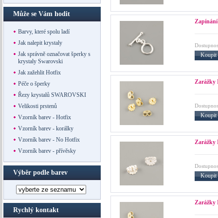
Může se Vám hodit
Zapínán
Barvy, které spolu ladí
Jak nalepit krystaly
Dostupnos
Jak správně označovat šperky s
Koupit
krystaly Swarovski
Jak zažehlit Hotfix
Zarážky
Péče o šperky
Řezy krystalů SWAROVSKI
Dostupnos
Velikosti prstenů
Koupit
Vzorník barev - Hotfix
Vzorník barev - korálky
Vzorník barev - No Hotfix
Zarážky 
Vzorník barev - přívěsky
Dostupnos
Výběr podle barev
Koupit
Zarážky 
Rychlý kontakt