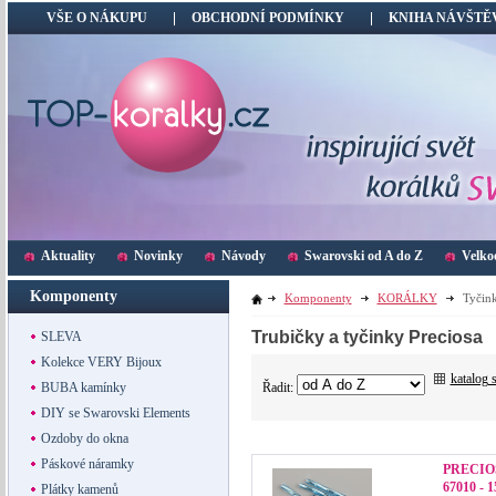
VŠE O NÁKUPU
OBCHODNÍ PODMÍNKY
KNIHA NÁVŠTĚ
Aktuality
Novinky
Návody
Swarovski od A do Z
Velko
Komponenty
Komponenty
KORÁLKY
Tyčink
Trubičky a tyčinky Preciosa
SLEVA
Kolekce VERY Bijoux
katalog 
Řadit:
BUBA kamínky
DIY se Swarovski Elements
Ozdoby do okna
Páskové náramky
PRECIOS
67010 - 
Plátky kamenů