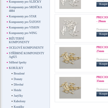
Komponenty pro SLZIČKY
Koupit
Komponenty pro SRDÍČKA
4884
Komponenty pro STAR
PRECIOS
- 20mm
Komponenty pro ŠATONY
Komponenty pro VISION
Dostupnos
Komponenty pro WING
Koupit
BIŽUTERNÍ
KOMPONENTY
PRECIOS
OCELOVÉ KOMPONENTY
25mm
STŘÍBRNÉ KOMPONENTY
Ag925
Dostupnos
Stříbrné šperky
Koupit
KORÁLKY
Broušené
PRECIOS
Donuty
35mm
Dřevěné
Dostupnos
Heishi
Koupit
Jazýčky
Kabošony
Kostičky