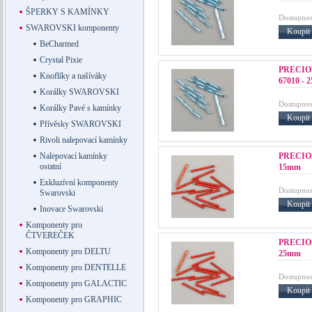
ŠPERKY S KAMÍNKY
Dostupnos
SWAROVSKI komponenty
Koupit
BeCharmed
Crystal Pixie
PRECIOS
Knoflíky a našíváky
67010 - 
Korálky SWAROVSKI
Dostupnos
Korálky Pavé s kamínky
Koupit
Přívěsky SWAROVSKI
Rivoli nalepovací kamínky
PRECIOS
Nalepovací kamínky
ostatní
15mm
Exkluzívní komponenty
Dostupnos
Swarovski
Koupit
Inovace Swarovski
Komponenty pro
ČTVEREČEK
PRECIOS
Komponenty pro DELTU
25mm
Komponenty pro DENTELLE
Dostupnos
Komponenty pro GALACTIC
Koupit
Komponenty pro GRAPHIC