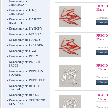
Komponenty pro
CHESSBOARD
PRECIOS
30mm
Komponenty pro kulatý
CHESSBOARD
Dostupnos
Komponenty pro KAPUTT
Koupit
BAGUETTE
Komponenty pro KYTIČKY
Komponenty pro MOTÝLA
PRECIOS
35mm
Komponenty pro NAVETY
Komponenty pro OCTAGON
Dostupnos
Komponenty pro OVAL
Koupit
Komponenty pro PERLY
Komponenty pro PLOCHÉ
PRECIOS
SRDCE
- 25mm
Komponenty pro PRINCESS
SQUARE
Dostupnos
Komponenty pro PURE LEAF
Koupit
Komponenty pro RIVOLI
Swarovski
Komponenty pro ROCKS
PRECIOS
- 15mm
Komponenty pro SEŘÍZNUTÉ
KOSTIČKY
Dostupnos