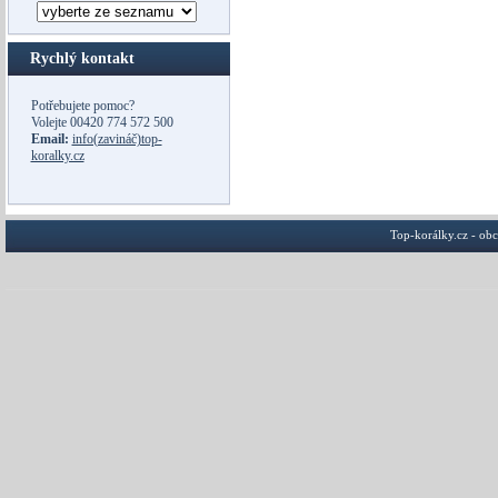
Rychlý kontakt
Potřebujete pomoc?
Volejte
00420 774 572 500
Email:
info(zavináč)top-
koralky.cz
Top-korálky.cz - ob