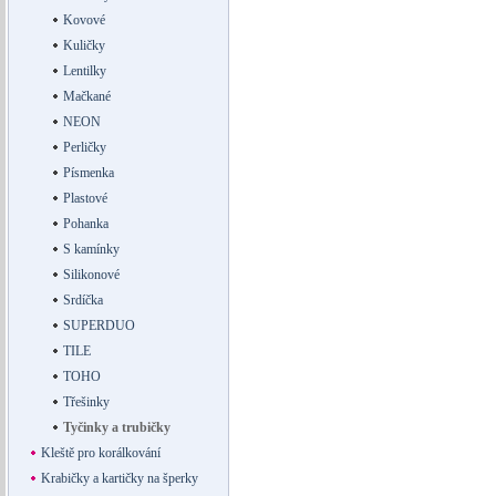
Kovové
Kuličky
Lentilky
Mačkané
NEON
Perličky
Písmenka
Plastové
Pohanka
S kamínky
Silikonové
Srdíčka
SUPERDUO
TILE
TOHO
Třešinky
Tyčinky a trubičky
Kleště pro korálkování
Krabičky a kartičky na šperky