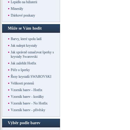
Lepidlo na bižuterii
Minerály
Dárkové poukazy
Může se Vám hodit
Barvy, které spolu ladí
Jak nalepit krystaly
Jak správně označovat šperky s
krystaly Swarovski
Jak zažehlit Hotfix
Péče o šperky
Řezy krystalů SWAROVSKI
Velikosti prstenů
Vzorník barev - Hotfix
Vzorník barev - korálky
Vzorník barev - No Hotfix
Vzorník barev - přívěsky
Výběr podle barev