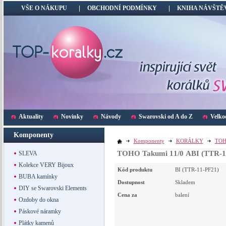
VŠE O NÁKUPU
OBCHODNÍ PODMÍNKY
KNIHA NÁVŠTĚ
Aktuality
Novinky
Návody
Swarovski od A do Z
Velko
Komponenty
Komponenty
KORÁLKY
TO
TOHO Takumi 11/0 ABI (TTR-1
SLEVA
Kolekce VERY Bijoux
Kód produktu
BI (TTR-11-PF21)
BUBA kamínky
Dostupnost
Skladem
DIY se Swarovski Elements
Cena za
balení
Ozdoby do okna
Páskové náramky
Plátky kamenů