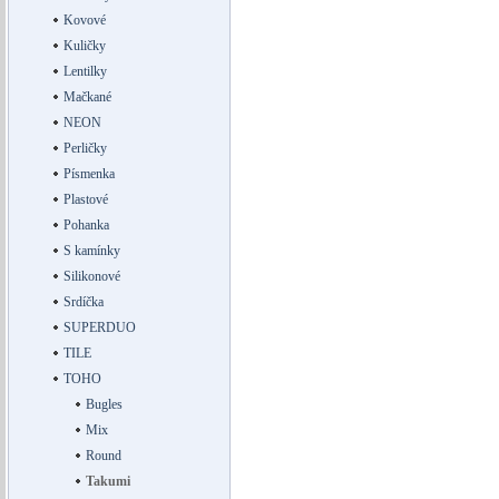
Kovové
Kuličky
Lentilky
Mačkané
NEON
Perličky
Písmenka
Plastové
Pohanka
S kamínky
Silikonové
Srdíčka
SUPERDUO
TILE
TOHO
Bugles
Mix
Round
Takumi