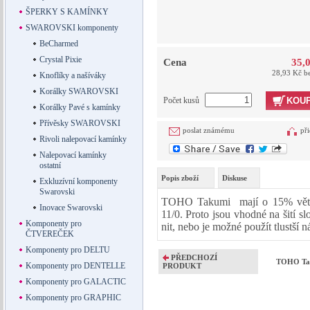
ŠPERKY S KAMÍNKY
SWAROVSKI komponenty
BeCharmed
Crystal Pixie
Cena
35,
28,93 Kč b
Knoflíky a našíváky
Korálky SWAROVSKI
Počet kusů
KOUP
Korálky Pavé s kamínky
Přívěsky SWAROVSKI
poslat známému
při
Rivoli nalepovací kamínky
Nalepovací kamínky
ostatní
Popis zboží
Diskuse
Exkluzívní komponenty
Swarovski
TOHO Takumi mají o 15% větší
Inovace Swarovski
11/0. Proto jsou vhodné na šití sl
Komponenty pro
nit, nebo je možné použít tlustší 
ČTVEREČEK
Komponenty pro DELTU
PŘEDCHOZÍ
TOHO Tak
Komponenty pro DENTELLE
PRODUKT
Komponenty pro GALACTIC
Komponenty pro GRAPHIC