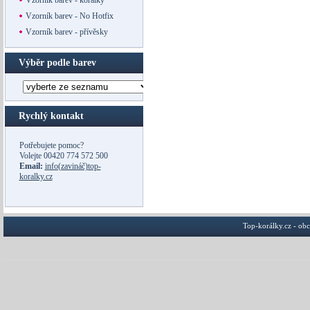
Vzorník barev - korálky
Vzorník barev - No Hotfix
Vzorník barev - přívěsky
Výběr podle barev
Rychlý kontakt
Potřebujete pomoc?
Volejte
00420 774 572 500
Email:
info(zavináč)top-
koralky.cz
Top-korálky.cz - ob