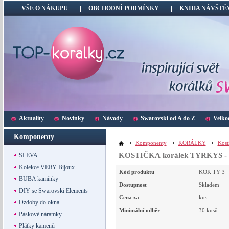
VŠE O NÁKUPU
OBCHODNÍ PODMÍNKY
KNIHA NÁVŠTĚ
Aktuality
Novinky
Návody
Swarovski od A do Z
Velko
Komponenty
Komponenty
KORÁLKY
Kost
KOSTIČKA korálek TYRKYS -
SLEVA
Kolekce VERY Bijoux
Kód produktu
KOK TY 3
BUBA kamínky
Dostupnost
Skladem
DIY se Swarovski Elements
Cena za
kus
Ozdoby do okna
Minimální odběr
30 kusů
Páskové náramky
Plátky kamenů