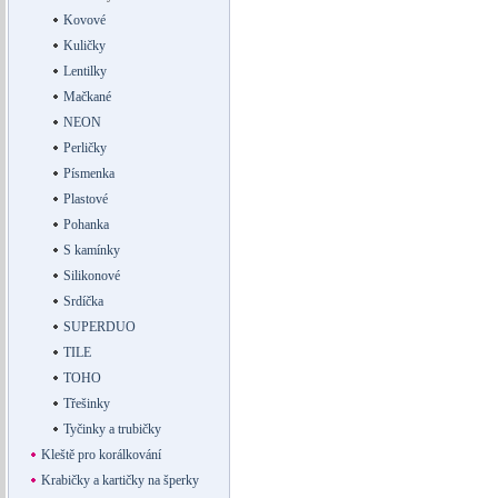
Kovové
Kuličky
Lentilky
Mačkané
NEON
Perličky
Písmenka
Plastové
Pohanka
S kamínky
Silikonové
Srdíčka
SUPERDUO
TILE
TOHO
Třešinky
Tyčinky a trubičky
Kleště pro korálkování
Krabičky a kartičky na šperky