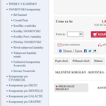
ŠPERKY S KAMÍNKY
SWAROVSKI komponenty
BeCharmed
Crystal Pixie
Cena za ks
1,
0,83 Kč b
Knoflíky a našíváky
Korálky SWAROVSKI
Počet ks
KOUP
Korálky Pavé s kamínky
Přívěsky SWAROVSKI
poslat známému
při
Rivoli nalepovací kamínky
Nalepovací kamínky
ostatní
Popis zboží
Příbuzné zboží
Diskuse
Exkluzívní komponenty
Swarovski
Inovace Swarovski
SKLENĚNÉ KORÁLKY - KOSTIČKA - d
Komponenty pro
ČTVEREČEK
Komponenty pro DELTU
PŘEDCHOZÍ
KOSTI
PRODUKT
Komponenty pro DENTELLE
Komponenty pro GALACTIC
Komponenty pro GRAPHIC