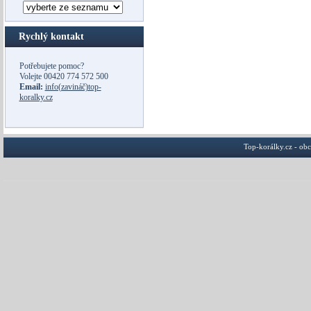
Rychlý kontakt
Potřebujete pomoc?
Volejte
00420 774 572 500
Email:
info(zavináč)top-
koralky.cz
Top-korálky.cz - ob