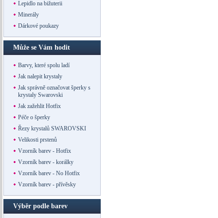
Lepidlo na bižuterii
Minerály
Dárkové poukazy
Může se Vám hodit
Barvy, které spolu ladí
Jak nalepit krystaly
Jak správně označovat šperky s
krystaly Swarovski
Jak zažehlit Hotfix
Péče o šperky
Řezy krystalů SWAROVSKI
Velikosti prstenů
Vzorník barev - Hotfix
Vzorník barev - korálky
Vzorník barev - No Hotfix
Vzorník barev - přívěsky
Výběr podle barev