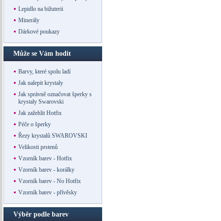
Lepidlo na bižuterii
Minerály
Dárkové poukazy
Může se Vám hodit
Barvy, které spolu ladí
Jak nalepit krystaly
Jak správně označovat šperky s
krystaly Swarovski
Jak zažehlit Hotfix
Péče o šperky
Řezy krystalů SWAROVSKI
Velikosti prstenů
Vzorník barev - Hotfix
Vzorník barev - korálky
Vzorník barev - No Hotfix
Vzorník barev - přívěsky
Výběr podle barev