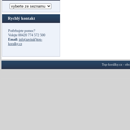
Rychlý kontakt
Potřebujete pomoc?
Volejte
00420 774 572 500
Email:
info(zavináč)top-
koralky.cz
Top-korálky.cz - ob