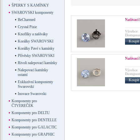
ŠPERKY S KAMÍNKY
SWAROVSKI komponenty
Našívací 
BeCharmed
Crystal Pixie
Výrobce:
Knoflíky a našíváky
Dostupnos
Koupit
Korálky SWAROVSKI
Korálky Pavé s kamínky
Přívěsky SWAROVSKI
Našívací 
Rivoli nalepovací kamínky
Nalepovací kamínky
Výrobce:
Dostupnos
ostatní
Koupit
Exkluzívní komponenty
Swarovski
Inovace Swarovski
Komponenty pro
ČTVEREČEK
Komponenty pro DELTU
Komponenty pro DENTELLE
Komponenty pro GALACTIC
Komponenty pro GRAPHIC