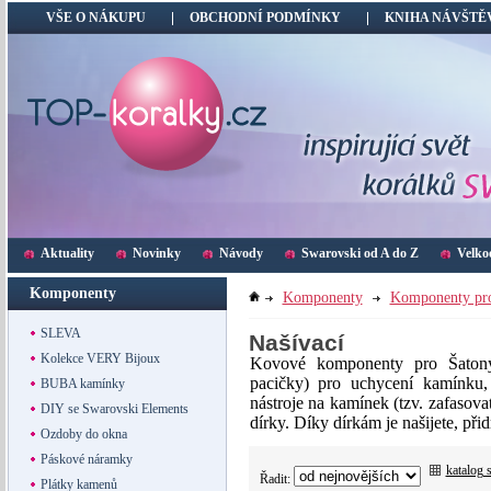
VŠE O NÁKUPU
OBCHODNÍ PODMÍNKY
KNIHA NÁVŠTĚ
Aktuality
Novinky
Návody
Swarovski od A do Z
Velko
Komponenty
Komponenty
Komponenty p
SLEVA
Našívací
Kolekce VERY Bijoux
Kovové komponenty pro Šaton
pacičky) pro uchycení kamínku, 
BUBA kamínky
nástroje na kamínek (tzv. zafasova
DIY se Swarovski Elements
dírky. Díky dírkám je našijete, při
Ozdoby do okna
Páskové náramky
katalog 
Řadit:
Plátky kamenů