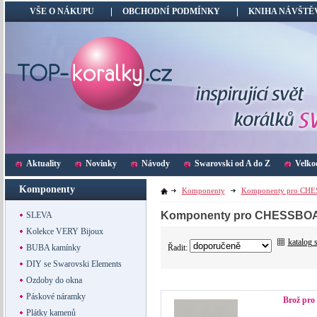
VŠE O NÁKUPU
OBCHODNÍ PODMÍNKY
KNIHA NÁVŠTĚ
Aktuality
Novinky
Návody
Swarovski od A do Z
Velko
Komponenty
Komponenty
Komponenty pro CH
Komponenty pro CHESSB
SLEVA
Kolekce VERY Bijoux
katalog 
Řadit:
BUBA kamínky
DIY se Swarovski Elements
Ozdoby do okna
Páskové náramky
Brož pr
Plátky kamenů