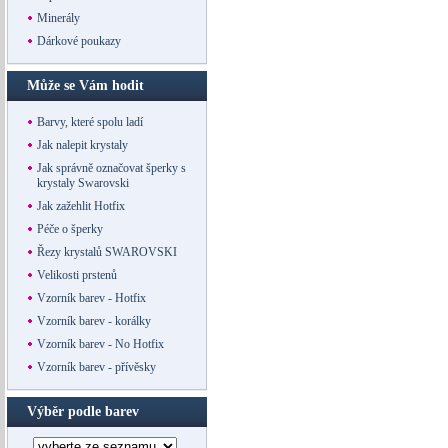
Minerály
Dárkové poukazy
Může se Vám hodit
Barvy, které spolu ladí
Jak nalepit krystaly
Jak správně označovat šperky s
krystaly Swarovski
Jak zažehlit Hotfix
Péče o šperky
Řezy krystalů SWAROVSKI
Velikosti prstenů
Vzorník barev - Hotfix
Vzorník barev - korálky
Vzorník barev - No Hotfix
Vzorník barev - přívěsky
Výběr podle barev