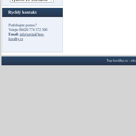
Rychlý kontakt
Potřebujete pomoc?
Volejte
00420 774 572 500
Email:
info(zavináč)top-
koralky.cz
Top-korálky.cz - ob