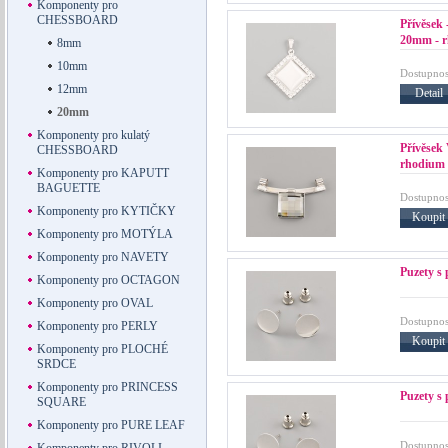
Komponenty pro
CHESSBOARD
Přívěsek
20mm - r
8mm
10mm
Dostupnos
12mm
Detail
20mm
Komponenty pro kulatý
Přívěsek
CHESSBOARD
rhodium
Komponenty pro KAPUTT
BAGUETTE
Dostupnos
Komponenty pro KYTIČKY
Koupit
Komponenty pro MOTÝLA
Komponenty pro NAVETY
Puzety s 
Komponenty pro OCTAGON
Komponenty pro OVAL
Dostupnos
Komponenty pro PERLY
Koupit
Komponenty pro PLOCHÉ
SRDCE
Komponenty pro PRINCESS
Puzety s
SQUARE
Komponenty pro PURE LEAF
Dostupnos