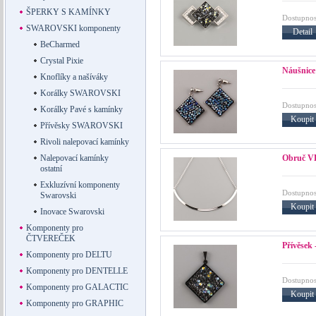
ŠPERKY S KAMÍNKY
Dostupnos
SWAROVSKI komponenty
Detail
BeCharmed
Crystal Pixie
Náušnice
Knoflíky a našíváky
Korálky SWAROVSKI
Dostupnos
Korálky Pavé s kamínky
Koupit
Přívěsky SWAROVSKI
Rivoli nalepovací kamínky
Obruč VE
Nalepovací kamínky
ostatní
Exkluzívní komponenty
Dostupnos
Swarovski
Koupit
Inovace Swarovski
Komponenty pro
ČTVEREČEK
Přívěsek
Komponenty pro DELTU
Komponenty pro DENTELLE
Dostupnos
Komponenty pro GALACTIC
Koupit
Komponenty pro GRAPHIC