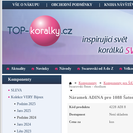
VŠE O NÁKUPU
OBCHODNÍ PODMÍNKY
KNIHA NÁVŠTĚ
Aktuality
Novinky
Návody
Swarovski od A do Z
Velko
Komponenty
Komponenty
Komponenty pro Š
Swarovski 8mm - rhodium
SLEVA
Kolekce VERY Bijoux
Náramek ADINA pro 1088 Šaton
Podzim 2025
Kód produktu
4228 ADI 8
Jaro 2025
Dostupnost
Není skladem
Podzim 2024
Cena za
kus
Jaro 2024
Léto 2023