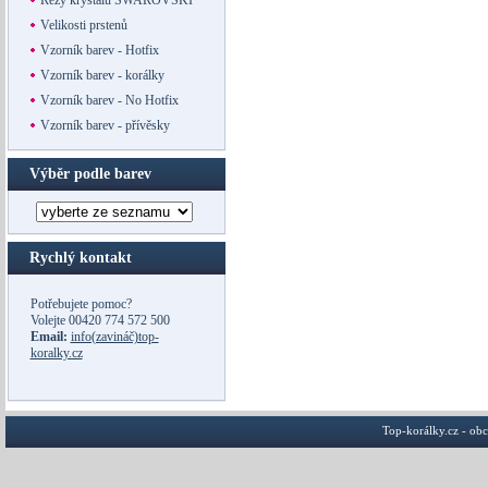
Řezy krystalů SWAROVSKI
Velikosti prstenů
Vzorník barev - Hotfix
Vzorník barev - korálky
Vzorník barev - No Hotfix
Vzorník barev - přívěsky
Výběr podle barev
Rychlý kontakt
Potřebujete pomoc?
Volejte
00420 774 572 500
Email:
info(zavináč)top-
koralky.cz
Top-korálky.cz - ob