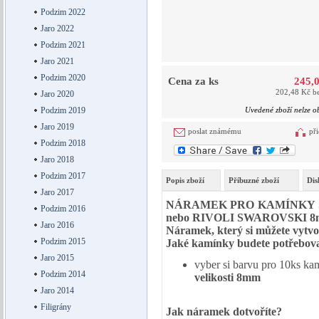
Podzim 2022
Jaro 2022
Podzim 2021
Jaro 2021
Podzim 2020
Cena za ks
245,
202,48 Kč b
Jaro 2020
Podzim 2019
Uvedené zboží nelze o
Jaro 2019
poslat známému
při
Podzim 2018
Jaro 2018
Podzim 2017
Popis zboží
Příbuzné zboží
Dis
Jaro 2017
NÁRAMEK PRO KAMÍNKY SWA
Podzim 2016
nebo RIVOLI SWAROVSKI 8
Jaro 2016
Náramek, který si můžete vytvoř
Podzim 2015
Jaké kamínky budete potřebov
Jaro 2015
vyber si barvu pro 10ks k
Podzim 2014
velikosti 8mm
Jaro 2014
Filigrány
Jak náramek dotvoříte?