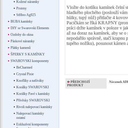
Kožené náramky
Vložte do kotlíku kamínek čelní 
Prsteny
hladkého plochého (poslouží vám n
Stříbro Ag925
hůlky, tupý nůž) přitlačte 4 kovo
BUBA kamínky
Pacičkám se říká KRAPNY (prongs
práci držte kamínek v poloze v ja
DIY se Swarovski Elements
až na doraz na kamínek, aby se o
Ozdoby do okna
nepodařilo správně, stačí krapnu
Páskové náramky
tupého nožíku), posunout kámen 
Plátky kamenů
ŠPERKY S KAMÍNKY
SWAROVSKI komponenty
BeCharmed
Crystal Pixie
Knoflíky a našíváky
PŘEDCHOZÍ
Náramek ADI
PRODUKT
Korálky SWAROVSKI
Korálky Pavé s kamínky
Přívěsky SWAROVSKI
Rivoli nalepovací kamínky
Nalepovací kamínky
ostatní
Exkluzívní komponenty