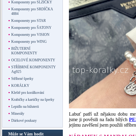
Komponenty pro SLZIČKY
Komponenty pro SRDÍČKA
4884
Komponenty pro STAR
Komponenty pro ŠATONY
Komponenty pro VISION
Komponenty pro WING
BIŽUTERNÍ
KOMPONENTY
OCELOVÉ KOMPONENTY
STŘÍBRNÉ KOMPONENTY
Ag925
Stříbrné šperky
KORÁLKY
Kleště pro korálkování
Krabičky a kartičky na šperky
Lepidlo na bižuterii
Minerály
Labuť patří už nějakou dobu mez
jsme ji pověsili na řadu bílých
PE
Dárkové poukazy
jejímu zavěšení jsem použili stříbr
Může se Vám hodit