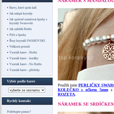
NÁRAMEK S MANDALO
Barvy, které spolu ladí
Jak nalepit krystaly
Jak správně označovat šperky s
krystaly Swarovski
Jak zažehlit Hotfix
Péče o šperky
Řezy krystalů SWAROVSKI
Velikosti prstenů
Vzorník barev - Hotfix
Vzorník barev - korálky
Vzorník barev - No Hotfix
Vzorník barev - přívěsky
Výběr podle barev
Použili jsme
PERLIČKY SWAROVS
KOLEČKO s očkem 5mm
z r
ROZETA
.
Rychlý kontakt
NÁRAMEK SE SRDÍČKE
Potřebujete pomoc?