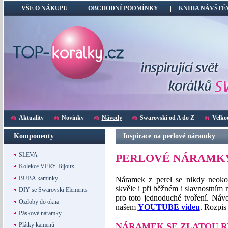
VŠE O NÁKUPU
OBCHODNÍ PODMÍNKY
KNIHA NÁVŠTĚ
Aktuality
Novinky
Návody
Swarovski od A do Z
Velko
Komponenty
Inspirace na perlové náramky
SLEVA
PERLOVÉ NÁRAMKY 
Kolekce VERY Bijoux
BUBA kamínky
Náramek z perel se nikdy neoko
skvěle i při běžném i slavnostním 
DIY se Swarovski Elements
pro toto jednoduché tvoření. Náv
Ozdoby do okna
našem
YOUTUBE videu
. Rozpis
Páskové náramky
NÁRAMEK SE ZLATOU 
Plátky kamenů