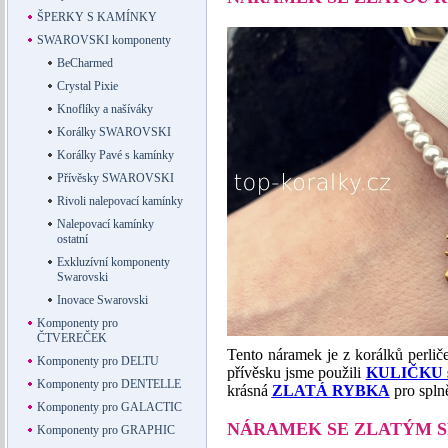
ŠPERKY S KAMÍNKY
SWAROVSKI komponenty
BeCharmed
Crystal Pixie
Knoflíky a našíváky
Korálky SWAROVSKI
Korálky Pavé s kamínky
Přívěsky SWAROVSKI
Rivoli nalepovací kamínky
Nalepovací kamínky
ostatní
Exkluzívní komponenty
Swarovski
Inovace Swarovski
Komponenty pro
ČTVEREČEK
Tento náramek je z korálků perl
Komponenty pro DELTU
přívěsku jsme použili
KULIČKU 
Komponenty pro DENTELLE
krásná
ZLATÁ RYBKA
pro splně
Komponenty pro GALACTIC
NÁRAMEK SE ZLATÝM 
Komponenty pro GRAPHIC