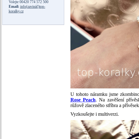
Volejte
00420 774 572 500
Email:
info(zavináč)top-
koralky.cz
U tohoto náramku jsme zkombino
Rose Peach
. Na zavěšení přívě
růžově zlaceného stříbra a přívěse
Vyzkoušejte i multiverzi.