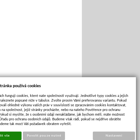
tránka používá cookies
ch fungují cookies, které naše společnosti využívají. Jednotlivé typy cookies a jejich
naleznete popsané níže v tabulce. Zvolte prosím Vámi preferovanou variantu. Pokud
ovali ohledně výkonu vašich práv v souvislosti se zpracováním cookies kontaktovat,
m na společnost, jejíž stránky procházíte, nebo na našeho Pověřence pro ochranu
Pokud si myslíte, že s osobními údaji nenakládáme, jak bychom měli, máte možnost
 Úřadu pro ochranu osobních údajů. Budeme však rádi, pokud se nejdříve obrátíte
Cookies
|
Sunlight systems
-
tvorba e-shopů
udeme tak moct Váš požadavek obratem vyřešit.
it vše
Povolit pouze nutné
Nastavení