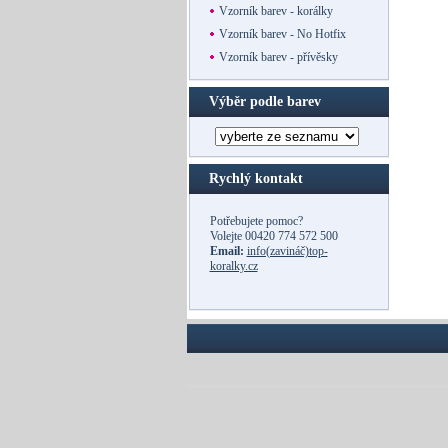
Vzorník barev - korálky
Vzorník barev - No Hotfix
Vzorník barev - přívěsky
Výběr podle barev
Rychlý kontakt
Potřebujete pomoc?
Volejte
00420 774 572 500
Email:
info(zavináč)top-
koralky.cz