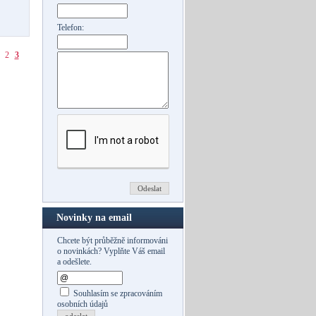
Telefon:
2
3
Novinky na email
Chcete být průběžně informováni
o novinkách? Vyplňte Váš email
a odešlete.
Souhlasím se zpracováním
osobních údajů