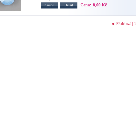
Cena:
8,00 Kč
Koupit
Detail
◀
Předchozí
|
1