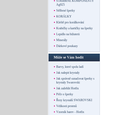
STŘÍBRNÉ KOMPONENTY
Ag925
Stříbrné šperky
KORÁLKY
Kleště pro korálkování
Krabičky a kartičky na šperky
Lepidlo na bižuterii
Minerály
Dárkové poukazy
Může se Vám hodit
Barvy, které spolu ladí
Jak nalepit krystaly
Jak správně označovat šperky s
krystaly Swarovski
Jak zažehlit Hotfix
Péče o šperky
Řezy krystalů SWAROVSKI
Velikosti prstenů
Vzorník barev - Hotfix