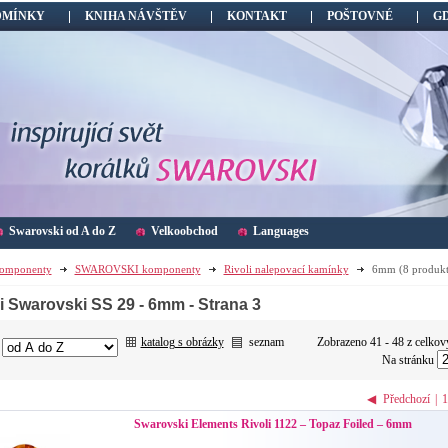
DMÍNKY
KNIHA NÁVŠTĚV
KONTAKT
POŠTOVNÉ
G
Swarovski od A do Z
Velkoobchod
Languages
omponenty
SWAROVSKI komponenty
Rivoli nalepovací kamínky
6mm
(8 produkt
li Swarovski SS 29 - 6mm
- Strana 3
katalog s obrázky
seznam
Zobrazeno 41 - 48 z celkov
:
Na stránku
◀
Předchozí
|
1
Swarovski Elements Rivoli 1122 – Topaz Foiled – 6mm