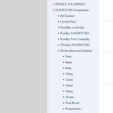
ŠPERKY S KAMÍNKY
SWAROVSKI komponenty
BeCharmed
Crystal Pixie
Knoflíky a našíváky
Korálky SWAROVSKI
Korálky Pavé s kamínky
Přívěsky SWAROVSKI
Rivoli nalepovací kamínky
5mm
6mm
8mm
10mm
12mm
14mm
16mm
18 mm
Oval Rivoli
Komponenty