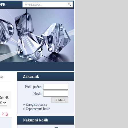
DPR
Zákazník
ů)
Přihl. jméno:
Heslo:
ých 48
Přihlásit
»
Zaregistrovat se
»
Zapomenuté heslo
2
3
Nákupní košík