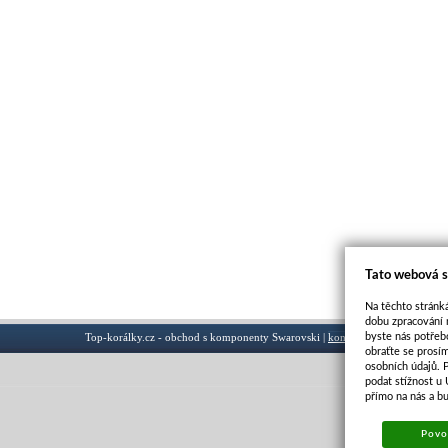
Tato webová s
Na těchto stránká
dobu zpracování 
byste nás potřeb
Top-korálky.cz - obchod s komponenty Swarovski |
kontakt
obraťte se prosí
osobních údajů. 
podat stížnost u
přímo na nás a b
Povol