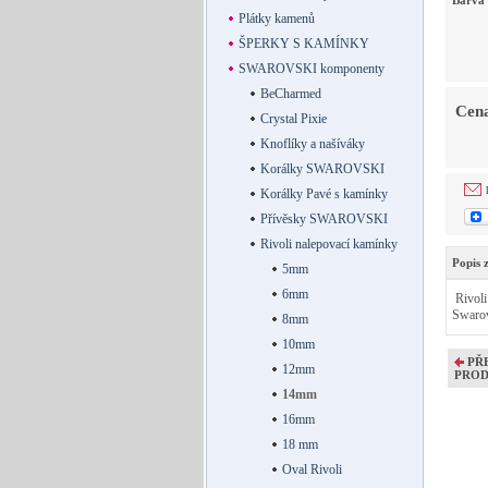
Barva
Plátky kamenů
ŠPERKY S KAMÍNKY
SWAROVSKI komponenty
BeCharmed
Cena
Crystal Pixie
Knoflíky a našíváky
Korálky SWAROVSKI
Korálky Pavé s kamínky
Přívěsky SWAROVSKI
Rivoli nalepovací kamínky
Popis 
5mm
6mm
Rivoli
Swaro
8mm
10mm
PŘ
12mm
PRO
14mm
16mm
18 mm
Oval Rivoli