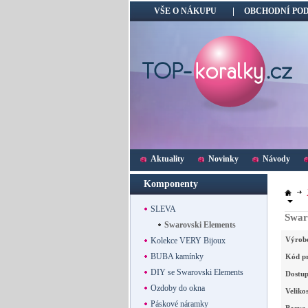
VŠE O NÁKUPU
OBCHODNÍ PO
Aktuality
Novinky
Návody
Komponenty
SLEVA
Swar
Swarovski Elements
Výrob
Kolekce VERY Bijoux
BUBA kamínky
Kód p
DIY se Swarovski Elements
Dostup
Ozdoby do okna
Velikos
Páskové náramky