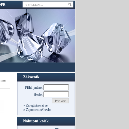
DPR
Zákazník
14mm
Přihl. jméno:
Heslo:
Přihlásit
»
Zaregistrovat se
»
Zapomenuté heslo
Nákupní košík