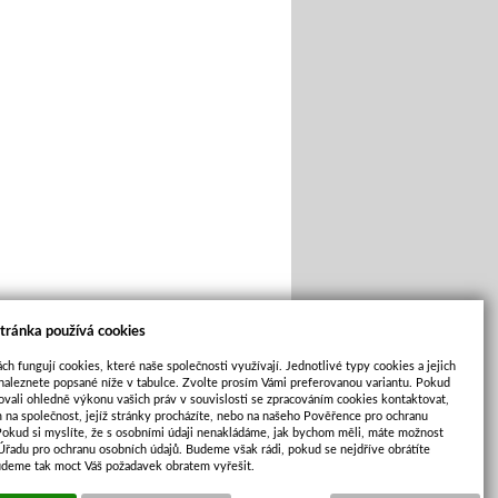
tránka používá cookies
ch fungují cookies, které naše společnosti využívají. Jednotlivé typy cookies a jejich
naleznete popsané níže v tabulce. Zvolte prosím Vámi preferovanou variantu. Pokud
ovali ohledně výkonu vašich práv v souvislosti se zpracováním cookies kontaktovat,
m na společnost, jejíž stránky procházíte, nebo na našeho Pověřence pro ochranu
Pokud si myslíte, že s osobními údaji nenakládáme, jak bychom měli, máte možnost
 Úřadu pro ochranu osobních údajů. Budeme však rádi, pokud se nejdříve obrátíte
Cookies
|
Sunlight systems
-
tvorba e-shopů
udeme tak moct Váš požadavek obratem vyřešit.