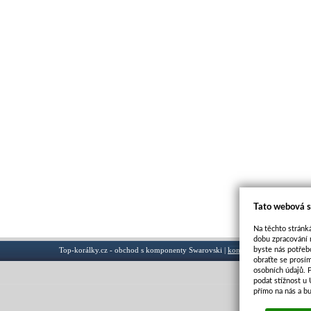
Tato webová s
Na těchto stránká
dobu zpracování 
byste nás potřeb
Top-korálky.cz - obchod s komponenty Swarovski |
kontakt
obraťte se prosí
osobních údajů. 
podat stížnost u
přímo na nás a b