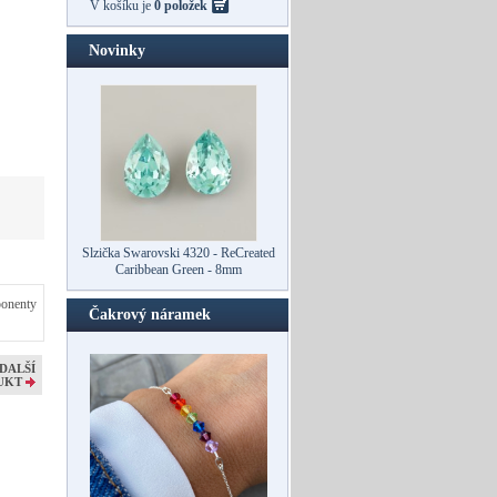
V košíku je
0 položek
Novinky
Slzička Swarovski 4320 - ReCreated
Caribbean Green - 8mm
ponenty
Čakrový náramek
DALŠÍ
UKT