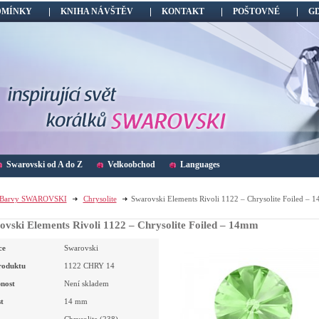
DMÍNKY
KNIHA NÁVŠTĚV
KONTAKT
POŠTOVNÉ
G
Swarovski od A do Z
Velkoobchod
Languages
Barvy SWAROVSKI
Chrysolite
Swarovski Elements Rivoli 1122 – Chrysolite Foiled – 
ovski Elements Rivoli 1122 – Chrysolite Foiled – 14mm
ce
Swarovski
roduktu
1122 CHRY 14
nost
Není skladem
t
14
mm