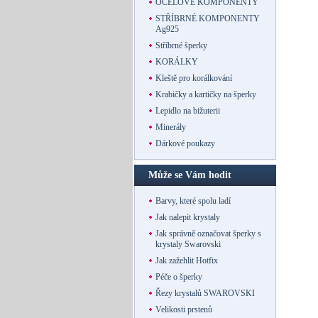
OCELOVÉ KOMPONENTY
STŘÍBRNÉ KOMPONENTY
Ag925
Stříbrné šperky
KORÁLKY
Kleště pro korálkování
Krabičky a kartičky na šperky
Lepidlo na bižuterii
Minerály
Dárkové poukazy
Může se Vám hodit
Barvy, které spolu ladí
Jak nalepit krystaly
Jak správně označovat šperky s
krystaly Swarovski
Jak zažehlit Hotfix
Péče o šperky
Řezy krystalů SWAROVSKI
Velikosti prstenů