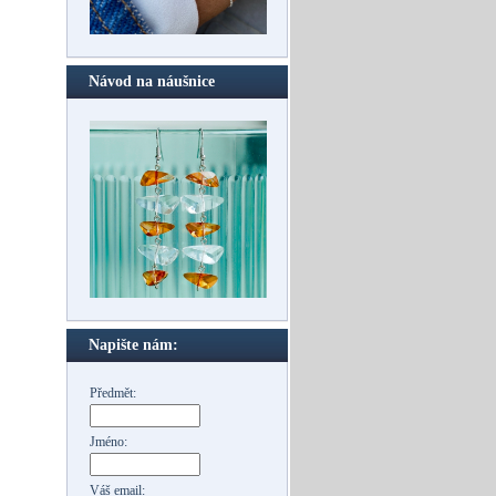
Návod na náušnice
Napište nám:
Předmět:
Jméno:
Váš email: