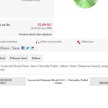
Chrysolite (238)
 za ks
35,00 Kč
28,93 Kč bez DPH
Uvedené zboží nelze objednat.
poslat známému
přidat k porovnání
hlídací pes
zboží
Příbuzné zboží
Diskuse
 Swarovski Round Stone, barva Chrysolite Foiled, velikost 14mm. Nalepovací kameny, kom
vski.
EDCHOZÍ
Swarovski Elements Rivoli 1122 – Chrysolite Foiled
DUKT
– 14mm
PROD