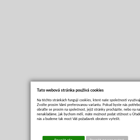
Tato webová stránka používá cookies
Na těchto stránkách fungují cookies, které naše společnosti využívaj
Zvolte prosím Vámi preferovanou variantu. Pokud byste nás potřebo
obraťte se prosím na společnost, jejíž stránky procházíte, nebo na 
nenakládáme, jak bychom měli, máte možnost podat stížnost u Úřadu
nás a budeme tak moct Váš požadavek obratem vyřešit.
Povolit vše
Povolit pouze nutné