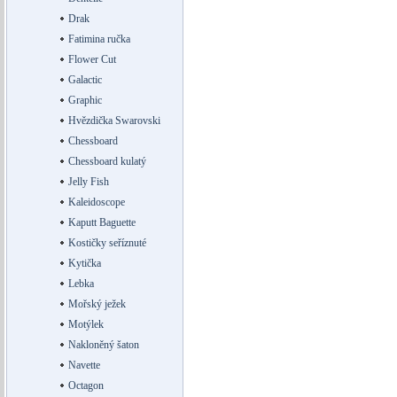
Drak
Fatimina ručka
Flower Cut
Galactic
Graphic
Hvězdička Swarovski
Chessboard
Chessboard kulatý
Jelly Fish
Kaleidoscope
Kaputt Baguette
Kostičky seříznuté
Kytička
Lebka
Mořský ježek
Motýlek
Nakloněný šaton
Navette
Octagon