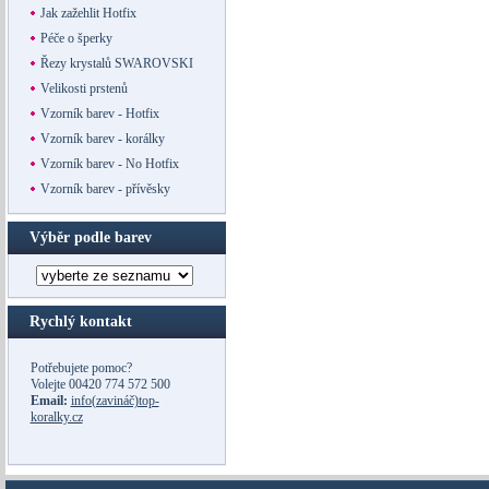
Jak zažehlit Hotfix
Péče o šperky
Řezy krystalů SWAROVSKI
Velikosti prstenů
Vzorník barev - Hotfix
Vzorník barev - korálky
Vzorník barev - No Hotfix
Vzorník barev - přívěsky
Výběr podle barev
Rychlý kontakt
Potřebujete pomoc?
Volejte
00420 774 572 500
Email:
info(zavináč)top-
koralky.cz