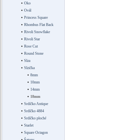
Oko
Ovál
Princess Square
Rhombus Flat Back
Rivoli Snowflake
Rivoli Star
Rose Cut
Round Stone
Slza
Slzička
8mm
10mm
14mm
18mm
Srdíčko Antique
Srdíčko 4884
Srdíčko ploché
Starlet
Square Octagon
Šatony