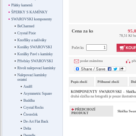
Plátky kamenů
ŠPERKY S KAMÍNKY
SWAROVSKI komponenty
BeCharmed
Cena za ks
95,
Crystal Pixie
78,51 Kč b
Knoflíky a našíváky
Korálky SWAROVSKI
Počet ks
KOUP
Korálky Pavé s kamínky
Přívěsky SWAROVSKI
poslat známému
při
Rivoli nalepovací kamínky
Nalepovací kamínky
ostatní
Popis zboží
Příbuzné zboží
Dis
Anděl
KOMPONENTY SWAROVSKI - Slzička Sw
Asymmetric Square
druhá slzička na fotografii je pouze ilustrativn
Buddha
Crystal Rocks
PŘEDCHOZÍ
Slzička Swa
PRODUKT
Čtvereček
De-Art Flat Back
Delta
Dentelle