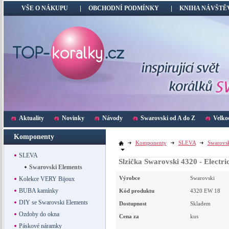
VŠE O NÁKUPU
OBCHODNÍ PODMÍNKY
KNIHA NÁVŠTĚ
Aktuality
Novinky
Návody
Swarovski od A do Z
Velko
Komponenty
Komponenty
SLEVA
Swarovsk
SLEVA
Slzička Swarovski 4320 - Electr
Swarovski Elements
Výrobce
Swarovski
Kolekce VERY Bijoux
BUBA kamínky
Kód produktu
4320 EW 18
DIY se Swarovski Elements
Dostupnost
Skladem
Ozdoby do okna
Cena za
kus
Páskové náramky