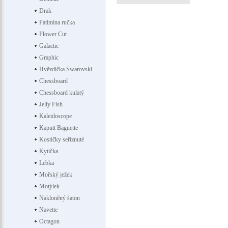
Drak
Fatimina ručka
Flower Cut
Galactic
Graphic
Hvězdička Swarovski
Chessboard
Chessboard kulatý
Jelly Fish
Kaleidoscope
Kaputt Baguette
Kostičky seříznuté
Kytička
Lebka
Mořský ježek
Motýlek
Nakloněný šaton
Navette
Octagon