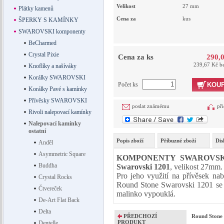
Velikost
27
mm
Plátky kamenů
Cena za
kus
ŠPERKY S KAMÍNKY
SWAROVSKI komponenty
BeCharmed
Crystal Pixie
Cena za ks
290,
239,67 Kč b
Knoflíky a našíváky
Korálky SWAROVSKI
Počet ks
KOUP
Korálky Pavé s kamínky
Přívěsky SWAROVSKI
poslat známému
při
Rivoli nalepovací kamínky
Nalepovací kamínky
ostatní
Popis zboží
Příbuzné zboží
Dis
Anděl
Asymmetric Square
KOMPONENTY SWAROVS
Buddha
Swarovski 1201
, velikost 27mm.
Pro jeho využití na přívěsek na
Crystal Rocks
Round Stone Swarovski 1201 se v
Čtvereček
malinko vypouklá.
De-Art Flat Back
Delta
PŘEDCHOZÍ
Round Stone 
PRODUKT
Dentelle