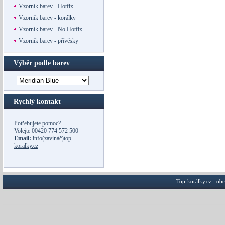
Vzorník barev - Hotfix
Vzorník barev - korálky
Vzorník barev - No Hotfix
Vzorník barev - přívěsky
Výběr podle barev
Rychlý kontakt
Potřebujete pomoc?
Volejte
00420 774 572 500
Email:
info(zavináč)top-
koralky.cz
Top-korálky.cz - ob