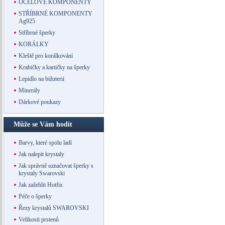
OCELOVÉ KOMPONENTY
STŘÍBRNÉ KOMPONENTY
Ag925
Stříbrné šperky
KORÁLKY
Kleště pro korálkování
Krabičky a kartičky na šperky
Lepidlo na bižuterii
Minerály
Dárkové poukazy
Může se Vám hodit
Barvy, které spolu ladí
Jak nalepit krystaly
Jak správně označovat šperky s
krystaly Swarovski
Jak zažehlit Hotfix
Péče o šperky
Řezy krystalů SWAROVSKI
Velikosti prstenů