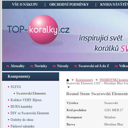
VŠE O NÁKUPU
OBCHODNÍ PODMÍNKY
KNIHA NÁVŠTĚ
Aktuality
Novinky
Návody
Swarovski od A do Z
Velko
Komponenty
Komponenty
SWAROVSKI kompo
Swarovski Elements 1201 – Meridian Blue Fo
SLEVA
Swarovski Elements
Round Stone Swarovski Elements
Kolekce VERY Bijoux
Výrobce
Swarovski
BUBA kamínky
Kód produktu
1201 MEB 27
DIY se Swarovski Elements
Dostupnost
Skladem
Ozdoby do okna
Barva
Meridian Blue
Páskové náramky