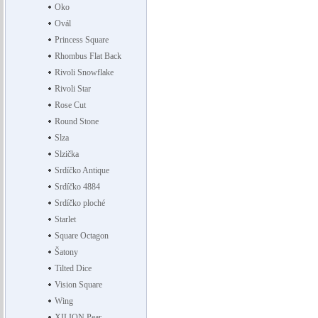
Oko
Ovál
Princess Square
Rhombus Flat Back
Rivoli Snowflake
Rivoli Star
Rose Cut
Round Stone
Slza
Slzička
Srdíčko Antique
Srdíčko 4884
Srdíčko ploché
Starlet
Square Octagon
Šatony
Tilted Dice
Vision Square
Wing
XILION Pear