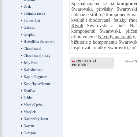
Specializujeme se na
komponen
Drak
Swarovski
,
přívěsky Swarovsk
Fatimina ručka
nabízíme
stříbrné komponenty
na
kvalitě i
rhodiované
, řetízky,
rho
Flower Cut
Rivoli
Swarovski a jiné. Na
Galactic
komponentů Swarovski, přič
Graphic
připravujeme
Návody na korálky
,
Hvězdička Swarovski
bižuterie z komponentů Swarovsk
inspirovat korálky Swarovski, urč
Chessboard
Chessboard kulatý
PŘEDCHOZÍ
Round S
Jelly Fish
PRODUKT
Kaleidoscope
Kaputt Baguette
Kostičky seříznuté
Kytička
Lebka
Mořský ježek
Motýlek
Nakloněný šaton
Navette
Octagon