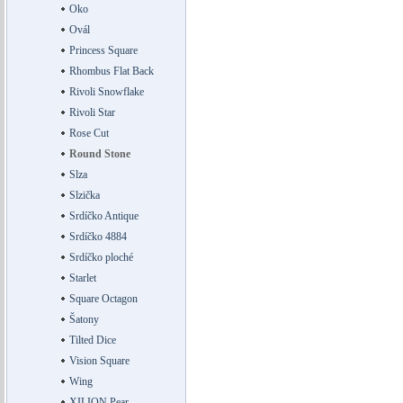
Oko
Ovál
Princess Square
Rhombus Flat Back
Rivoli Snowflake
Rivoli Star
Rose Cut
Round Stone
Slza
Slzička
Srdíčko Antique
Srdíčko 4884
Srdíčko ploché
Starlet
Square Octagon
Šatony
Tilted Dice
Vision Square
Wing
XILION Pear