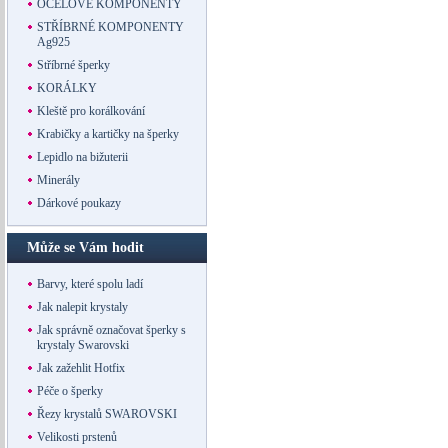
OCELOVÉ KOMPONENTY
STŘÍBRNÉ KOMPONENTY
Ag925
Stříbrné šperky
KORÁLKY
Kleště pro korálkování
Krabičky a kartičky na šperky
Lepidlo na bižuterii
Minerály
Dárkové poukazy
Může se Vám hodit
Barvy, které spolu ladí
Jak nalepit krystaly
Jak správně označovat šperky s
krystaly Swarovski
Jak zažehlit Hotfix
Péče o šperky
Řezy krystalů SWAROVSKI
Velikosti prstenů