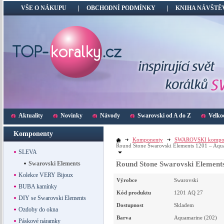
VŠE O NÁKUPU
OBCHODNÍ PODMÍNKY
KNIHA NÁVŠTĚ
Aktuality
Novinky
Návody
Swarovski od A do Z
Velko
Komponenty
Komponenty
SWAROVSKI kompo
Round Stone Swarovski Elements 1201 – Aq
SLEVA
Swarovski Elements
Round Stone Swarovski Element
Kolekce VERY Bijoux
Výrobce
Swarovski
BUBA kamínky
Kód produktu
1201 AQ 27
DIY se Swarovski Elements
Dostupnost
Skladem
Ozdoby do okna
Barva
Aquamarine (202)
Páskové náramky