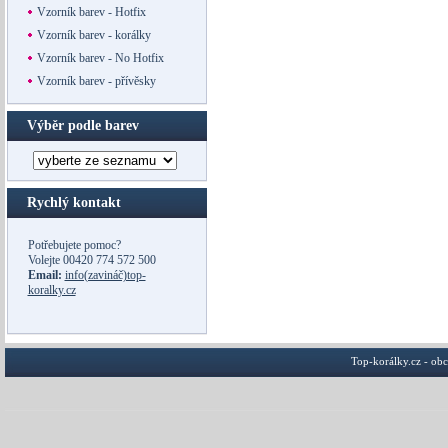
Vzorník barev - Hotfix
Vzorník barev - korálky
Vzorník barev - No Hotfix
Vzorník barev - přívěsky
Výběr podle barev
Rychlý kontakt
Potřebujete pomoc?
Volejte
00420 774 572 500
Email:
info(zavináč)top-
koralky.cz
Top-korálky.cz - ob