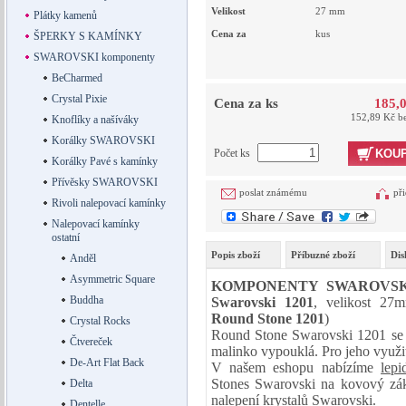
Velikost
27
mm
Plátky kamenů
Cena za
kus
ŠPERKY S KAMÍNKY
SWAROVSKI komponenty
BeCharmed
Crystal Pixie
Cena za ks
185,
152,89 Kč b
Knoflíky a našíváky
Korálky SWAROVSKI
Počet ks
KOUP
Korálky Pavé s kamínky
Přívěsky SWAROVSKI
poslat známému
při
Rivoli nalepovací kamínky
Nalepovací kamínky
ostatní
Popis zboží
Příbuzné zboží
Dis
Anděl
Asymmetric Square
KOMPONENTY SWAROVS
Buddha
Swarovski 1201
, velikost 27
Round Stone 1201
)
Crystal Rocks
Round Stone Swarovski 1201 se v
Čtvereček
malinko vypouklá. Pro jeho využit
De-Art Flat Back
V našem eshopu nabízíme
lepi
Stones Swarovski na kovový zákla
Delta
nalepení krystalů Swarovski
.
Dentelle