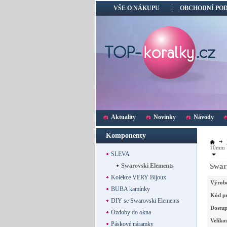
VŠE O NÁKUPU
OBCHODNÍ PO
Aktuality
Novinky
Návody
Komponenty
10mm
SLEVA
Swarovski Elements
Swar
Kolekce VERY Bijoux
Výrob
BUBA kamínky
Kód p
DIY se Swarovski Elements
Dostup
Ozdoby do okna
Velikos
Páskové náramky