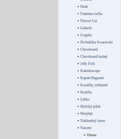
Drak
Fatimina ručka
Flower Cut
Galactic
Graphic
Hvězdička Swarovski
Chessboard
Chessboard kulatý
Jelly Fish
Kaleidoscope
Kaputt Baguette
Kostičky seříznuté
Kytička
Lebka
Mořský ježek
Motýlek
Nakloněný šaton
Navette
10mm