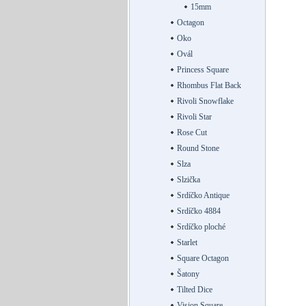
15mm
Octagon
Oko
Ovál
Princess Square
Rhombus Flat Back
Rivoli Snowflake
Rivoli Star
Rose Cut
Round Stone
Slza
Slzička
Srdíčko Antique
Srdíčko 4884
Srdíčko ploché
Starlet
Square Octagon
Šatony
Tilted Dice
Vision Square