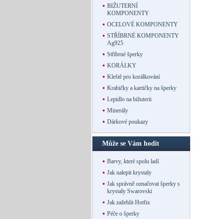
BIŽUTERNÍ
KOMPONENTY
OCELOVÉ KOMPONENTY
STŘÍBRNÉ KOMPONENTY
Ag925
Stříbrné šperky
KORÁLKY
Kleště pro korálkování
Krabičky a kartičky na šperky
Lepidlo na bižuterii
Minerály
Dárkové poukazy
Může se Vám hodit
Barvy, které spolu ladí
Jak nalepit krystaly
Jak správně označovat šperky s
krystaly Swarovski
Jak zažehlit Hotfix
Péče o šperky