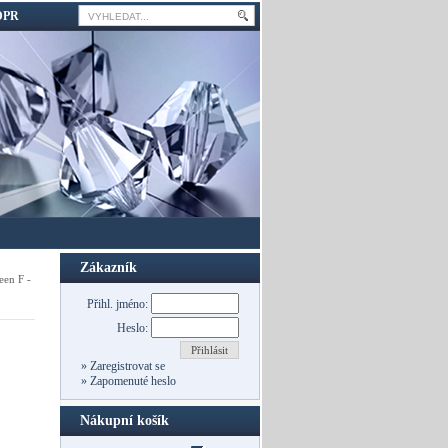
DPR
Zákazník
en F -
Přihl. jméno:
Heslo:
Přihlásit
»
Zaregistrovat se
»
Zapomenuté heslo
Nákupní košík