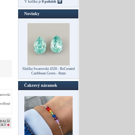
V košíku je
0 položek
Novinky
Slzička Swarovski 4320 - ReCreated
Slzička Swarovski 4320 - ReCreated
Caribbean Green - 10mm
Caribbean Green - 8mm
Čakrový náramek
arovski
ověřené
DALŠÍ
UKT