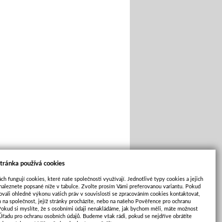
tránka používá cookies
ch fungují cookies, které naše společnosti využívají. Jednotlivé typy cookies a jejich
naleznete popsané níže v tabulce. Zvolte prosím Vámi preferovanou variantu. Pokud
ovali ohledně výkonu vašich práv v souvislosti se zpracováním cookies kontaktovat,
m na společnost, jejíž stránky procházíte, nebo na našeho Pověřence pro ochranu
Pokud si myslíte, že s osobními údaji nenakládáme, jak bychom měli, máte možnost
 Úřadu pro ochranu osobních údajů. Budeme však rádi, pokud se nejdříve obrátíte