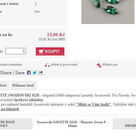
kusů v balení
2
a
kus
 za ks
23,00 Kč
19,01 Kč bez DPH
 ks
KOUPIT
poslat známému
přidat k porovnání
hlídací pes
zboží
Příbuzné zboží
TTE SWAROVSKI 4228 -
elegantní štíhlé nalepovací kamínky Swarovski. Pro Navetty Sw
me krásné
šperkové základny
.
 pro nalepení kamínků Swarovski naleznete v sekci
"Může se Vám hodit"
. Nabízíme také 
 na bižuterii
.
EDCHOZÍ
Swarovski NAVETTE 4228 – Majestic Green F -
DUKT
10mm
PROD