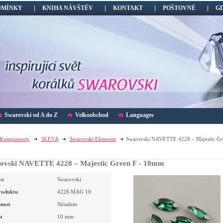
DMÍNKY
KNIHA NÁVŠTĚV
KONTAKT
POŠTOVNÉ
G
Swarovski od A do Z
Velkoobchod
Languages
Komponenty
SLEVA
Swarovski Elements
Swarovski NAVETTE 4228 – Majestic Gre
ovski NAVETTE 4228 – Majestic Green F - 10mm
ce
Swarovski
roduktu
4228 MAG 10
nost
Skladem
t
10
mm