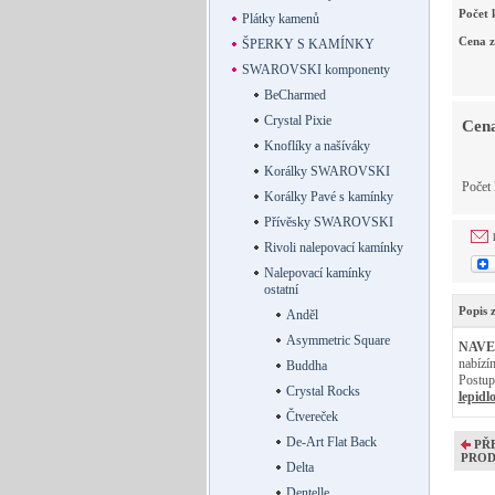
Počet 
Plátky kamenů
Cena z
ŠPERKY S KAMÍNKY
SWAROVSKI komponenty
BeCharmed
Crystal Pixie
Cena
Knoflíky a našíváky
Korálky SWAROVSKI
Počet
Korálky Pavé s kamínky
Přívěsky SWAROVSKI
Rivoli nalepovací kamínky
Nalepovací kamínky
ostatní
Popis 
Anděl
Asymmetric Square
NAVE
nabízí
Buddha
Postup
Crystal Rocks
lepidlo
Čtvereček
De-Art Flat Back
PŘ
PRO
Delta
Dentelle