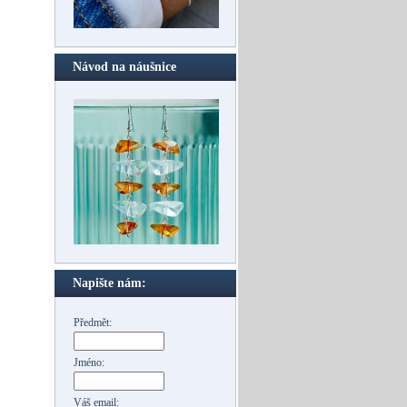
Návod na náušnice
Napište nám:
Předmět:
Jméno:
Váš email: