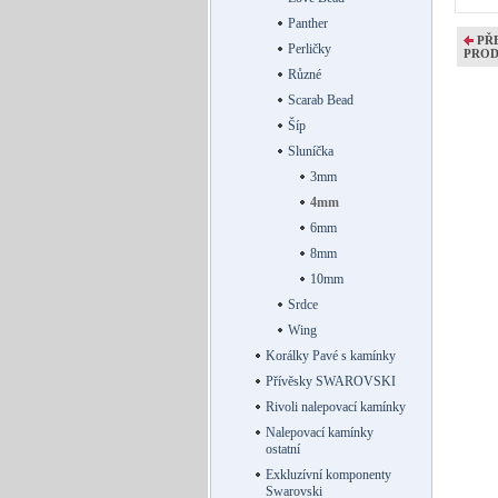
Panther
PŘ
Perličky
PRO
Různé
Scarab Bead
Šíp
Sluníčka
3mm
4mm
6mm
8mm
10mm
Srdce
Wing
Korálky Pavé s kamínky
Přívěsky SWAROVSKI
Rivoli nalepovací kamínky
Nalepovací kamínky
ostatní
Exkluzívní komponenty
Swarovski