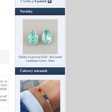
V košíku je
0 položek
Novinky
Slzička Swarovski 4320 - ReCreated
Caribbean Green - 8mm
Čakrový náramek
es) se
ě jsou
epšuje
se teď
bízíme