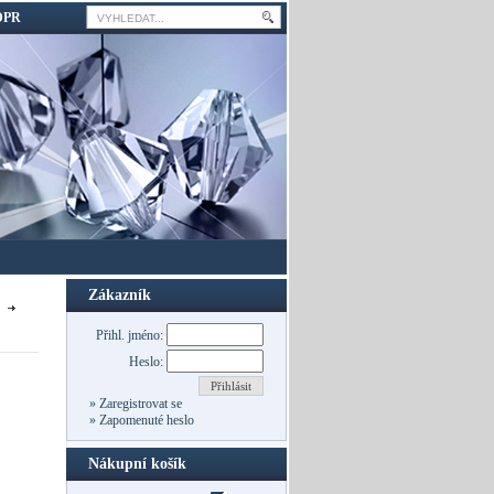
DPR
Zákazník
Přihl. jméno:
Heslo:
Přihlásit
»
Zaregistrovat se
»
Zapomenuté heslo
Nákupní košík