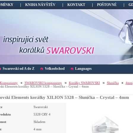
DMÍNKY
KNIHA NÁVŠTĚV
KONTAKT
POŠTOVNÉ
G
Swarovski od A do Z
Velkoobchod
Languages
Komponenty
SWAROVSKI komponenty
Korálky SWAROVSKI
Sluníčka
4mm
ski Elements korálky XILION 5328 – Sluníčka – Crystal – 4mm
ovski Elements korálky XILION 5328 – Sluníčka – Crystal – 4mm
ce
Swarovski
roduktu
5328 CRY 4
nost
Skladem
t
4
mm