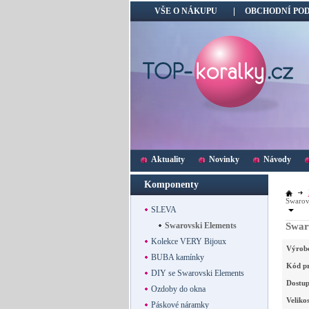
VŠE O NÁKUPU
OBCHODNÍ PO
Aktuality
Novinky
Návody
Komponenty
Swarov
SLEVA
Swarovski Elements
Swar
Kolekce VERY Bijoux
Výrob
BUBA kamínky
Kód p
DIY se Swarovski Elements
Dostup
Ozdoby do okna
Velikos
Páskové náramky