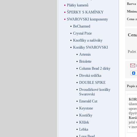
Barva
Plátky kamenů
Minimá
ŠPERKY S KAMÍNKY
SWAROVSKI komponenty
Cena z
BeCharmed
Crystal Pixie
Cena
Knoflíky a našíváky
Korálky SWAROVSKI
Počet
Artemis
Briolette
Column Bead 2 dírky
Divoká srdíčka
DOUBLE SPIKE
Popis 
Dvoudírkové korálky
Swarovski
KOR
Emerald Cut
úžasn
Keystone
uprav
třpyt
Kostičky
Korá
Křížek
ještě
v ino
Lebka
Love Bead