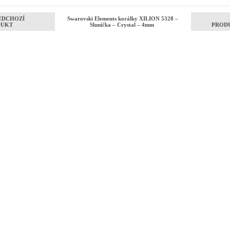
EDCHOZÍ
Swarovski Elements korálky XILION 5328 –
DUKT
Sluníčka – Crystal – 4mm
PROD