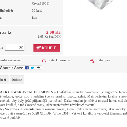
Crystal (001)
lní odběr
30 kusů
a
kus
 za ks
2,00 Kč
1,65 Kč bez DPH
 ks
KOUPIT
poslat známému
přidat k porovnání
hlídací pes
zboží
Diskuse
ÁLKY SWAROVSKI ELEMENTS
- křišťálová sluníčka Swarovski (v angličtině bicon
ě lesknou, takže jsou v každém šperku snadno rozpoznatelné. Mají perfektní kvalitu a nov
ené tak, aby byly ještě příjemnější na nošení. Dírka korálku je leštěná (crystal hole), což zl
ivost korálků, a má zkosené hrany, takže nepřeřezává návlekový materiál.
lky Swarovski Elements
prošly zásadní inovací, kterou byla změna facetování, takže korálky 
 více třpytí a označují se 5328 XILION (dříve 5301). Veškeré korálky Swarovski Elements na
vované podobě.