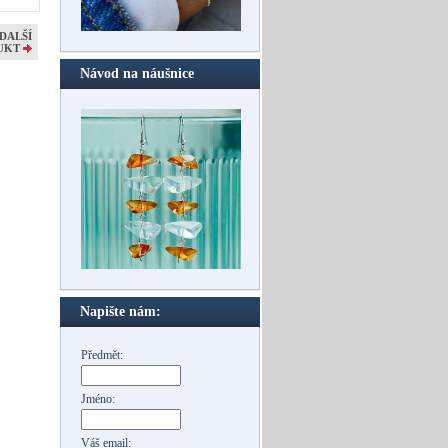
DALŠÍ
UKT
Návod na náušnice
Napište nám:
Předmět:
Jméno:
Váš email: