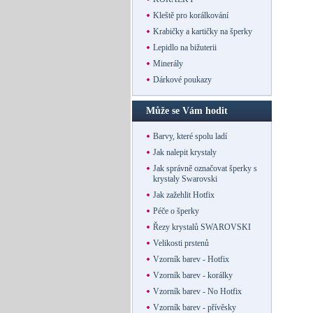
Kleště pro korálkování
Krabičky a kartičky na šperky
Lepidlo na bižuterii
Minerály
Dárkové poukazy
Může se Vám hodit
Barvy, které spolu ladí
Jak nalepit krystaly
Jak správně označovat šperky s
krystaly Swarovski
Jak zažehlit Hotfix
Péče o šperky
Řezy krystalů SWAROVSKI
Velikosti prstenů
Vzorník barev - Hotfix
Vzorník barev - korálky
Vzorník barev - No Hotfix
Vzorník barev - přívěsky