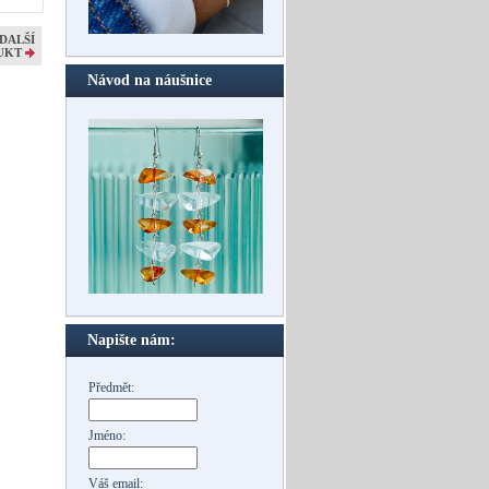
DALŠÍ
UKT
Návod na náušnice
Napište nám:
Předmět:
Jméno:
Váš email: