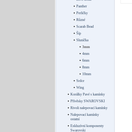
Panther
Perličky
Různé
Scarab Bead
Šíp
Sluníčka
3mm
4mm
6mm
8mm
10mm
Srdce
Wing
Korálky Pavé s kamínky
Přívěsky SWAROVSKI
Rivoli nalepovací kamínky
Nalepovací kamínky
ostatní
Exkluzívní komponenty
Swarovski