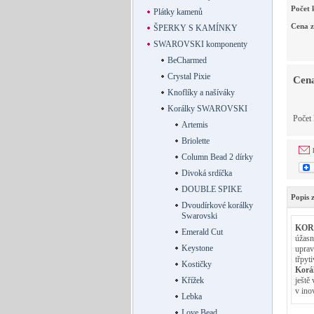
Počet 
Plátky kamenů
Cena z
ŠPERKY S KAMÍNKY
SWAROVSKI komponenty
BeCharmed
Crystal Pixie
Cena
Knoflíky a našíváky
Korálky SWAROVSKI
Počet
Artemis
Briolette
Column Bead 2 dírky
Divoká srdíčka
DOUBLE SPIKE
Popis 
Dvoudírkové korálky
Swarovski
KOR
Emerald Cut
úžasn
Keystone
uprav
třpyt
Kostičky
Korá
Křížek
ještě
v ino
Lebka
Love Bead