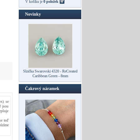
V košíku je
0 položek
Novinky
Slzička Swarovski 4320 - ReCreated
Slzička Swarovski 4320 - ReCreated
Caribbean Green - 10mm
Caribbean Green - 8mm
Čakrový náramek
es) se
ě jsou
epšuje
se teď
bízíme