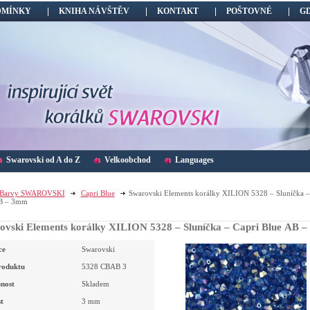
DMÍNKY
KNIHA NÁVŠTĚV
KONTAKT
POŠTOVNÉ
G
Swarovski od A do Z
Velkoobchod
Languages
Barvy SWAROVSKI
Capri Blue
Swarovski Elements korálky XILION 5328 – Sluníčka –
B – 3mm
ovski Elements korálky XILION 5328 – Sluníčka – Capri Blue AB 
ce
Swarovski
roduktu
5328 CBAB 3
nost
Skladem
t
3
mm