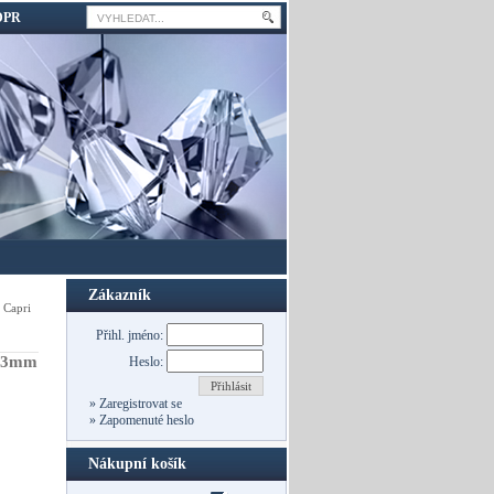
DPR
Zákazník
 Capri
Přihl. jméno:
– 3mm
Heslo:
Přihlásit
»
Zaregistrovat se
»
Zapomenuté heslo
Nákupní košík