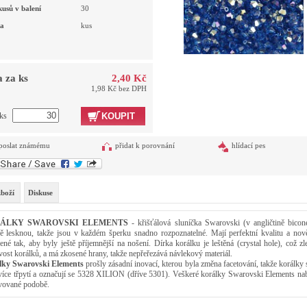
kusů v balení
30
a
kus
 za ks
2,40 Kč
1,98 Kč bez DPH
 ks
KOUPIT
poslat známému
přidat k porovnání
hlídací pes
zboží
Diskuse
ÁLKY SWAROVSKI ELEMENTS
- křišťálová sluníčka Swarovski (v angličtině bicon
ě lesknou, takže jsou v každém šperku snadno rozpoznatelné. Mají perfektní kvalitu a nov
ené tak, aby byly ještě příjemnější na nošení. Dírka korálku je leštěná (crystal hole), což zl
ivost korálků, a má zkosené hrany, takže nepřeřezává návlekový materiál.
lky Swarovski Elements
prošly zásadní inovací, kterou byla změna facetování, takže korálky 
 více třpytí a označují se 5328 XILION (dříve 5301). Veškeré korálky Swarovski Elements na
vované podobě.