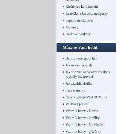
Kleště pro korálkování
Krabičky a kartičky na šperky
Lepidlo na bižuterii
Minerály
Dárkové poukazy
Může se Vám hodit
Barvy, které spolu ladí
Jak nalepit krystaly
Jak správně označovat šperky s
krystaly Swarovski
Jak zažehlit Hotfix
Péče o šperky
Řezy krystalů SWAROVSKI
Velikosti prstenů
Vzorník barev - Hotfix
Vzorník barev - korálky
Vzorník barev - No Hotfix
Vzorník barev - přívěsky