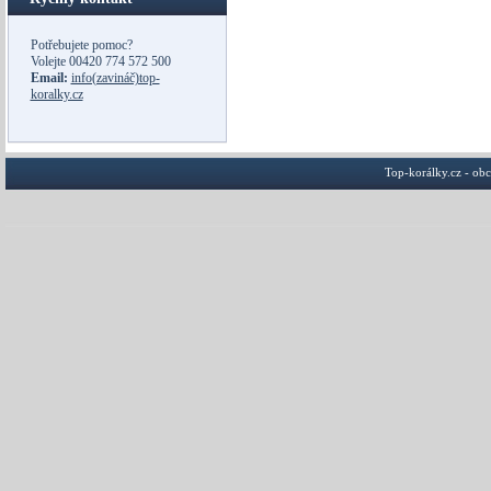
Potřebujete pomoc?
Volejte
00420 774 572 500
Email:
info(zavináč)top-
koralky.cz
Top-korálky.cz - ob