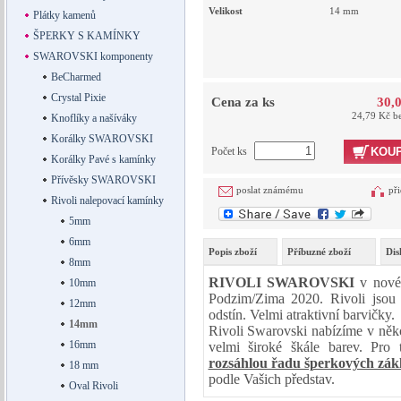
Velikost
14
mm
Plátky kamenů
ŠPERKY S KAMÍNKY
SWAROVSKI komponenty
BeCharmed
Crystal Pixie
Cena za ks
30,
24,79 Kč b
Knoflíky a našíváky
Korálky SWAROVSKI
Počet ks
KOUP
Korálky Pavé s kamínky
Přívěsky SWAROVSKI
poslat známému
při
Rivoli nalepovací kamínky
5mm
6mm
Popis zboží
Příbuzné zboží
Dis
8mm
RIVOLI SWAROVSKI
v nové 
10mm
Podzim/Zima 2020. Rivoli jsou 
12mm
odstín. Velmi atraktivní barvičky.
14mm
Rivoli Swarovski nabízíme v něko
16mm
velmi široké škále barev. Pro
rozsáhlou řadu šperkových zák
18 mm
podle Vašich představ.
Oval Rivoli