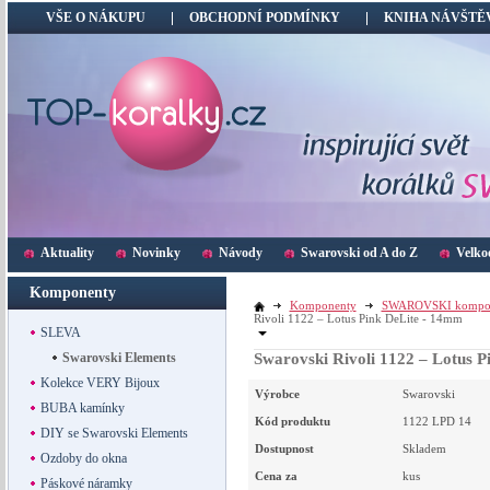
VŠE O NÁKUPU
OBCHODNÍ PODMÍNKY
KNIHA NÁVŠTĚ
Aktuality
Novinky
Návody
Swarovski od A do Z
Velko
Komponenty
Komponenty
SWAROVSKI kompo
Rivoli 1122 – Lotus Pink DeLite - 14mm
SLEVA
Swarovski Elements
Swarovski Rivoli 1122 – Lotus 
Kolekce VERY Bijoux
Výrobce
Swarovski
BUBA kamínky
Kód produktu
1122 LPD 14
DIY se Swarovski Elements
Dostupnost
Skladem
Ozdoby do okna
Cena za
kus
Páskové náramky