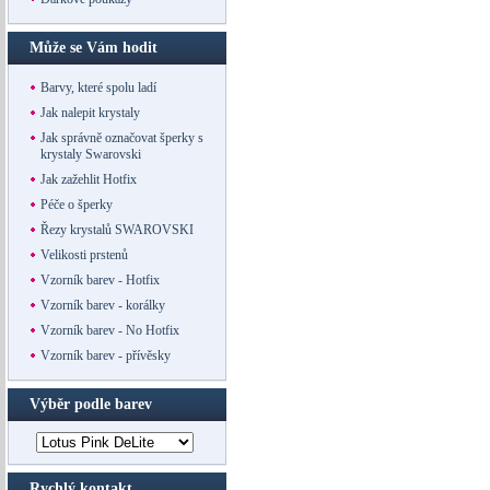
Může se Vám hodit
Barvy, které spolu ladí
Jak nalepit krystaly
Jak správně označovat šperky s
krystaly Swarovski
Jak zažehlit Hotfix
Péče o šperky
Řezy krystalů SWAROVSKI
Velikosti prstenů
Vzorník barev - Hotfix
Vzorník barev - korálky
Vzorník barev - No Hotfix
Vzorník barev - přívěsky
Výběr podle barev
Rychlý kontakt