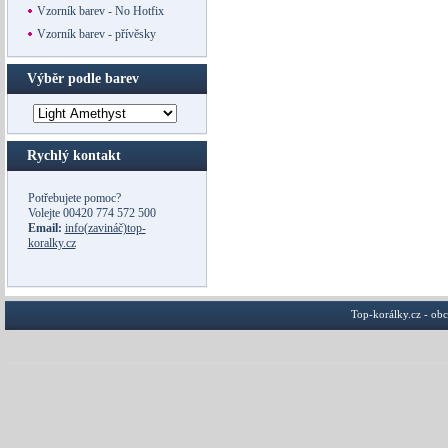
Vzorník barev - No Hotfix
Vzorník barev - přívěsky
Výběr podle barev
Rychlý kontakt
Potřebujete pomoc?
Volejte
00420 774 572 500
Email:
info(zavináč)top-
koralky.cz
Top-korálky.cz - ob