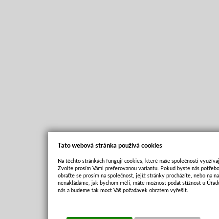
Tato webová stránka používá cookies
Na těchto stránkách fungují cookies, které naše společnosti využívaj
Zvolte prosím Vámi preferovanou variantu. Pokud byste nás potřebo
obraťte se prosím na společnost, jejíž stránky procházíte, nebo na 
nenakládáme, jak bychom měli, máte možnost podat stížnost u Úřadu
nás a budeme tak moct Váš požadavek obratem vyřešit.