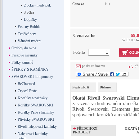
Cena za
kus
2 očka - medvídek
3 očka
Doplňky
Prsteny Bubble
Tvořivé sety
Cena za ks
69,
57,02 Kč b
Vánoční tvoření
Ozdoby do okna
Počet ks
KOUP
Páskové náramky
Plátky kamenů
poslat známému
při
ŠPERKY S KAMÍNKY
SWAROVSKI komponenty
BeCharmed
Popis zboží
Diskuse
Crystal Pixie
Okatá Rivoli Swarovski Eleme
Knoflíky a našíváky
zasazená v rhodiovaném rámečku,
Korálky SWAROVSKI
Rivoli Swarovski Elements js
Korálky Pavé s kamínky
spojovacích kroužků a mezičlánků
Přívěsky SWAROVSKI
Rivoli nalepovací kamínky
PŘEDCHOZÍ
OKATÁ Ri
PRODUKT
A
Nalepovací kamínky
ostatní