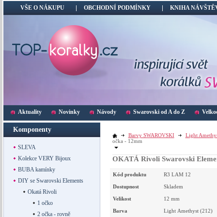
VŠE O NÁKUPU
OBCHODNÍ PODMÍNKY
KNIHA NÁVŠTĚ
Aktuality
Novinky
Návody
Swarovski od A do Z
Velko
Komponenty
Barvy SWAROVSKI
Light Amethy
očka - 12mm
SLEVA
Kolekce VERY Bijoux
OKATÁ Rivoli Swarovski Element
BUBA kamínky
Kód produktu
R3 LAM 12
DIY se Swarovski Elements
Dostupnost
Skladem
Okatá Rivoli
Velikost
12
mm
1 očko
Barva
Light Amethyst (212)
2 očka - rovně