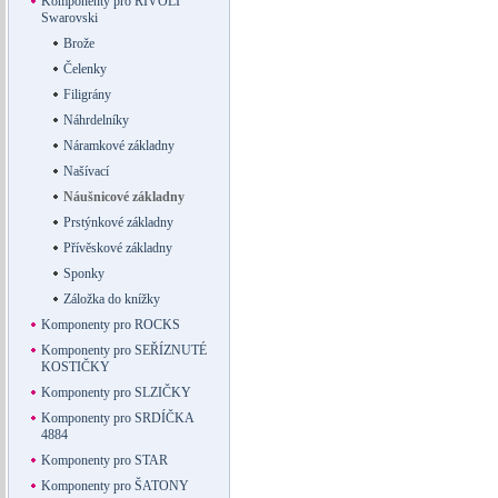
Komponenty pro RIVOLI
Swarovski
Brože
Čelenky
Filigrány
Náhrdelníky
Náramkové základny
Našívací
Náušnicové základny
Prstýnkové základny
Přívěskové základny
Sponky
Záložka do knížky
Komponenty pro ROCKS
Komponenty pro SEŘÍZNUTÉ
KOSTIČKY
Komponenty pro SLZIČKY
Komponenty pro SRDÍČKA
4884
Komponenty pro STAR
Komponenty pro ŠATONY