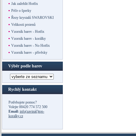
Jak zažehlit Hotfix
Péče o šperky
Řezy krystalů SWAROVSKI
Velikosti prstenů
Vzorník barev - Hotfix
Vzorník barev - korálky
Vzorník barev - No Hotfix
Vzorník barev - přívěsky
Výběr podle barev
Rychlý kontakt
Potřebujete pomoc?
Volejte
00420 774 572 500
Email:
info(zavináč)top-
koralky.cz