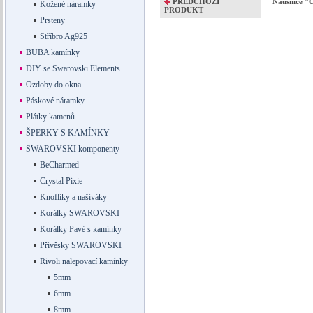
PŘEDCHOZÍ
Náušnice 
Kožené náramky
PRODUKT
Prsteny
Stříbro Ag925
BUBA kamínky
DIY se Swarovski Elements
Ozdoby do okna
Páskové náramky
Plátky kamenů
ŠPERKY S KAMÍNKY
SWAROVSKI komponenty
BeCharmed
Crystal Pixie
Knoflíky a našíváky
Korálky SWAROVSKI
Korálky Pavé s kamínky
Přívěsky SWAROVSKI
Rivoli nalepovací kamínky
5mm
6mm
8mm