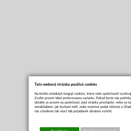
Tato webová stránka používá cookies
Na těchto stránkách fungují cookies, které naše společnosti využívaj
Zvolte prosím Vámi preferovanou variantu. Pokud byste nás potřebo
obraťte se prosím na společnost, jejíž stránky procházíte, nebo na 
nenakládáme, jak bychom měli, máte možnost podat stížnost u Úřadu
nás a budeme tak moct Váš požadavek obratem vyřešit.
Povolit vše
Povolit pouze nutné