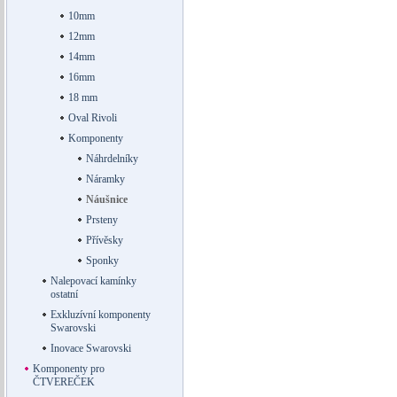
10mm
12mm
14mm
16mm
18 mm
Oval Rivoli
Komponenty
Náhrdelníky
Náramky
Náušnice
Prsteny
Přívěsky
Sponky
Nalepovací kamínky
ostatní
Exkluzívní komponenty
Swarovski
Inovace Swarovski
Komponenty pro
ČTVEREČEK