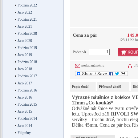
Podzim 2022
Jaro 2022
Podzim 2021
Jaro 2021
Podzim 2020
Cena za pár
149,
123,14 Kč b
Jaro 2020
Podzim 2019
Počet pár
KOUP
Jaro 2019
Podzim 2018
poslat známému
při
Jaro 2018
Podzim 2017
Jaro 2017
Popis zboží
Příbuzné zboží
Dis
Podzim 2016
Výrazné náušnice z kolekce V
Jaro 2016
12mm „Co koukáš“
Podzim 2015
Odvážné náušnice ve tvaru otevře
Jaro 2015
letu. Uprostřed září
RIVOLI S
Podzim 2014
servítky – trochu drzé, trochu ele
Délka 45mm. Cena za pár bez Riv
Jaro 2014
Filigrány