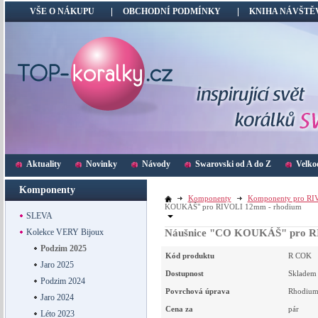
VŠE O NÁKUPU
OBCHODNÍ PODMÍNKY
KNIHA NÁVŠTĚ
Aktuality
Novinky
Návody
Swarovski od A do Z
Velko
Komponenty
Komponenty
Komponenty pro RI
KOUKÁŠ" pro RIVOLI 12mm - rhodium
SLEVA
Kolekce VERY Bijoux
Náušnice "CO KOUKÁŠ" pro R
Podzim 2025
Kód produktu
R COK
Jaro 2025
Dostupnost
Skladem
Podzim 2024
Povrchová úprava
Rhodiu
Jaro 2024
Cena za
pár
Léto 2023