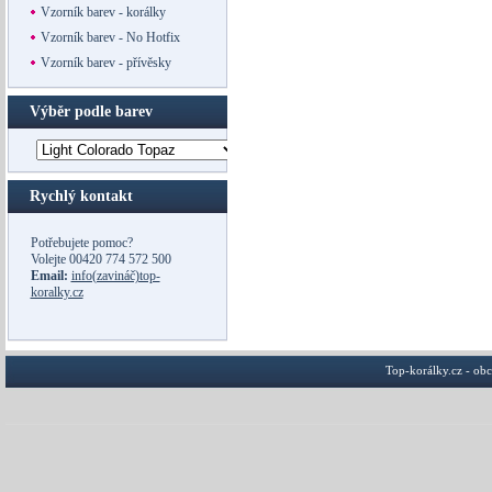
Vzorník barev - korálky
Vzorník barev - No Hotfix
Vzorník barev - přívěsky
Výběr podle barev
Rychlý kontakt
Potřebujete pomoc?
Volejte
00420 774 572 500
Email:
info(zavináč)top-
koralky.cz
Top-korálky.cz - ob