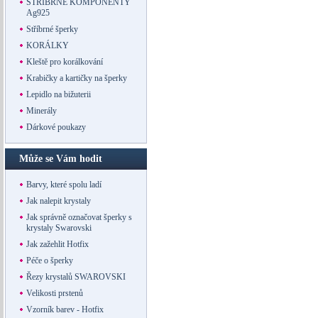
STŘÍBRNÉ KOMPONENTY
Ag925
Stříbrné šperky
KORÁLKY
Kleště pro korálkování
Krabičky a kartičky na šperky
Lepidlo na bižuterii
Minerály
Dárkové poukazy
Může se Vám hodit
Barvy, které spolu ladí
Jak nalepit krystaly
Jak správně označovat šperky s
krystaly Swarovski
Jak zažehlit Hotfix
Péče o šperky
Řezy krystalů SWAROVSKI
Velikosti prstenů
Vzorník barev - Hotfix