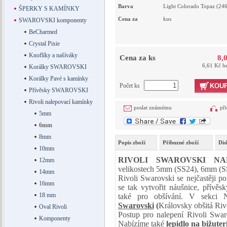
Barva
Light Colorado Topaz (246
ŠPERKY S KAMÍNKY
Cena za
kus
SWAROVSKI komponenty
BeCharmed
Crystal Pixie
Knoflíky a našíváky
Cena za ks
8,
6,61 Kč b
Korálky SWAROVSKI
Korálky Pavé s kamínky
Počet ks
KOUP
Přívěsky SWAROVSKI
Rivoli nalepovací kamínky
poslat známému
při
5mm
6mm
8mm
Popis zboží
Příbuzné zboží
Dis
10mm
RIVOLI SWAROVSKI N
12mm
velikostech 5mm (SS24), 6mm (S
14mm
Rivoli Swarovski se nejčastěji p
16mm
se tak vytvořit náušnice, přívěs
18 mm
také pro obšívání. V sekci 
Swarovski
(
Královsky obšitá Riv
Oval Rivoli
Postup pro nalepení Rivoli Swar
Komponenty
Nabízíme také
lepidlo na bižuteri