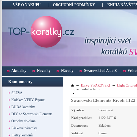
VŠE O NÁKUPU
OBCHODNÍ PODMÍNKY
KNIHA NÁVŠTĚ
Aktuality
Novinky
Návody
Swarovski od A do Z
Velko
Komponenty
Barvy SWAROVSKI
Light Colora
Topaz Foiled – 6mm
SLEVA
Kolekce VERY Bijoux
Swarovski Elements Rivoli 1122
BUBA kamínky
Výrobce
Swarovski
DIY se Swarovski Elements
Kód produktu
1122 LCT 6
Ozdoby do okna
Dostupnost
Skladem
Páskové náramky
Velikost
6
mm
Plátky kamenů