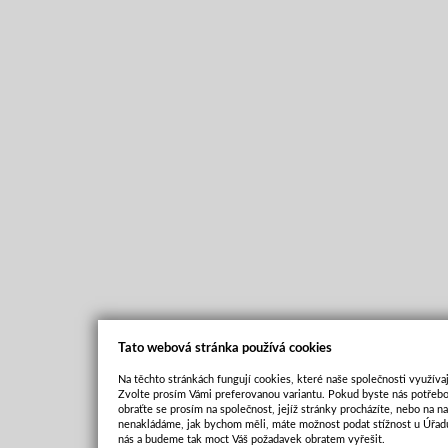
Tato webová stránka používá cookies
Na těchto stránkách fungují cookies, které naše společnosti využívaj
Zvolte prosím Vámi preferovanou variantu. Pokud byste nás potřebo
obraťte se prosím na společnost, jejíž stránky procházíte, nebo na 
nenakládáme, jak bychom měli, máte možnost podat stížnost u Úřadu
nás a budeme tak moct Váš požadavek obratem vyřešit.