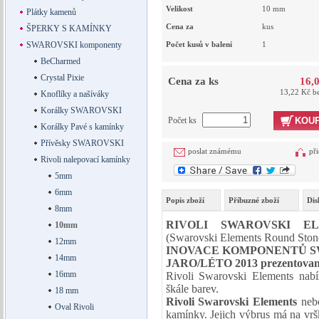
Velikost
10
mm
Plátky kamenů
Cena za
kus
ŠPERKY S KAMÍNKY
SWAROVSKI komponenty
Počet kusů v balení
1
BeCharmed
Crystal Pixie
Cena za ks
16,
13,22 Kč b
Knoflíky a našíváky
Korálky SWAROVSKI
Počet ks
KOUP
Korálky Pavé s kamínky
Přívěsky SWAROVSKI
poslat známému
při
Rivoli nalepovací kamínky
5mm
6mm
Popis zboží
Příbuzné zboží
Dis
8mm
RIVOLI SWAROVSKI
E
10mm
(Swarovski Elements Round Ston
12mm
INOVACE KOMPONENTŮ S
14mm
JARO/LÉTO 2013 prezentovaná
16mm
Rivoli Swarovski Elements nabí
škále barev.
18 mm
Rivoli Swarovski Elements
neb
Oval Rivoli
kamínky. Jejich výbrus má na vršk