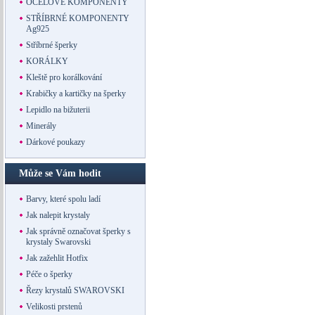
OCELOVÉ KOMPONENTY
STŘÍBRNÉ KOMPONENTY
Ag925
Stříbrné šperky
KORÁLKY
Kleště pro korálkování
Krabičky a kartičky na šperky
Lepidlo na bižuterii
Minerály
Dárkové poukazy
Může se Vám hodit
Barvy, které spolu ladí
Jak nalepit krystaly
Jak správně označovat šperky s
krystaly Swarovski
Jak zažehlit Hotfix
Péče o šperky
Řezy krystalů SWAROVSKI
Velikosti prstenů