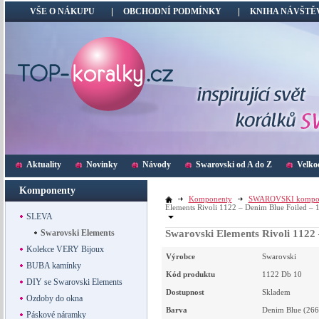
VŠE O NÁKUPU
OBCHODNÍ PODMÍNKY
KNIHA NÁVŠTĚ
Aktuality
Novinky
Návody
Swarovski od A do Z
Velko
Komponenty
Komponenty
SWAROVSKI kompo
Elements Rivoli 1122 – Denim Blue Foiled –
SLEVA
Swarovski Elements
Swarovski Elements Rivoli 1122
Kolekce VERY Bijoux
Výrobce
Swarovski
BUBA kamínky
Kód produktu
1122 Db 10
DIY se Swarovski Elements
Dostupnost
Skladem
Ozdoby do okna
Barva
Denim Blue (266
Páskové náramky