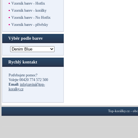
Vzorník barev - Hotfix
Vzorník barev - korálky
Vzorník barev - No Hotfix
Vzorník barev - přívěsky
Výběr podle barev
Rychlý kontakt
Potřebujete pomoc?
Volejte
00420 774 572 500
Email:
info(zavináč)top-
koralky.cz
Top-korálky.cz - ob