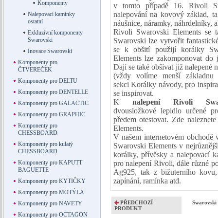
Komponenty
v tomto případě 16. Rivoli S
nalepování na
kovový základ
, t
Nalepovací kamínky
ostatní
náušnice, náramky, náhrdelníky, a
Rivoli Swarovski Elements se t
Exkluzívní komponenty
Swarovski
Swarovski lze vytvořit fantastic
se k obšití použijí
korálky Sw
Inovace Swarovski
Elements lze zakomponovat do j
Komponenty pro
Dají se také obšívat již nalepené n
ČTVEREČEK
(vždy volíme menší základnu 
Komponenty pro DELTU
sekci
Korálky návody
, pro inspir
Komponenty pro DENTELLE
se inspirovat
.
K
nalepení Rivoli S
Komponenty pro GALACTIC
dvousložkové
lepidlo
určené p
Komponenty pro GRAPHIC
předem otestovat. Zde naleznet
Komponenty pro
Elements
.
CHESSBOARD
V našem internetovém obchodě
Komponenty pro kulatý
Swarovski Elements v nejrůznějš
CHESSBOARD
korálky, přívěsky a nalepovací k
Komponenty pro KAPUTT
pro nalepení Rivoli, dále různé po
BAGUETTE
Ag925, tak z bižuterního kovu,
zapínání, ramínka atd.
Komponenty pro KYTIČKY
Komponenty pro MOTÝLA
PŘEDCHOZÍ
Swarovski 
Komponenty pro NAVETY
PRODUKT
Komponenty pro OCTAGON