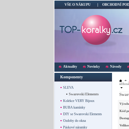
VŠE O NÁKUPU
OBCHODNÍ PO
Aktuality
Novinky
Návody
Komponenty
stříbrn
SLEVA
Swarovski Elements
Swaro
Kolekce VERY Bijoux
Výrob
BUBA kamínky
Kód p
DIY se Swarovski Elements
Dostup
Ozdoby do okna
Velikos
Páskové náramky