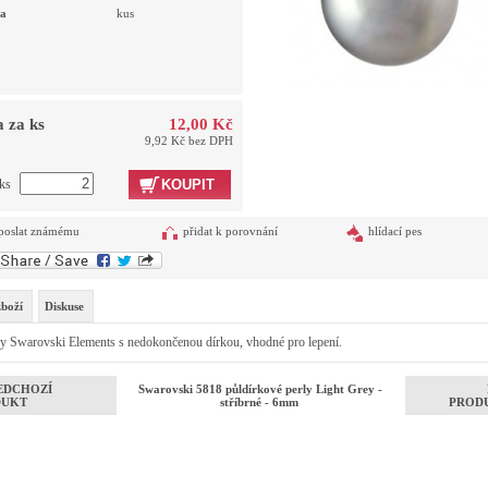
a
kus
 za ks
12,00 Kč
9,92 Kč bez DPH
 ks
KOUPIT
poslat známému
přidat k porovnání
hlídací pes
zboží
Diskuse
ky Swarovski Elements s nedokončenou dírkou, vhodné pro lepení.
EDCHOZÍ
Swarovski 5818 půldírkové perly Light Grey -
DUKT
stříbrné - 6mm
PROD