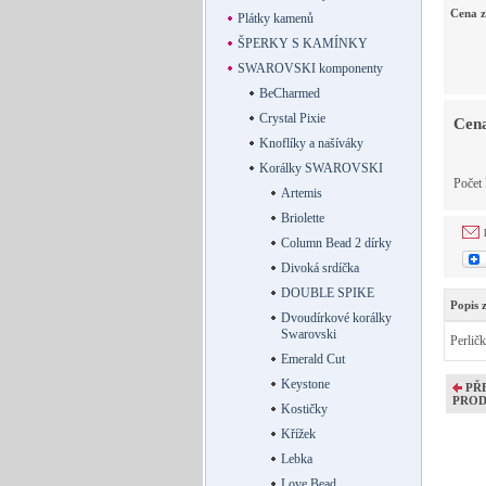
Cena z
Plátky kamenů
ŠPERKY S KAMÍNKY
SWAROVSKI komponenty
BeCharmed
Crystal Pixie
Cena
Knoflíky a našíváky
Korálky SWAROVSKI
Počet
Artemis
Briolette
Column Bead 2 dírky
Divoká srdíčka
DOUBLE SPIKE
Popis 
Dvoudírkové korálky
Swarovski
Perlič
Emerald Cut
Keystone
PŘ
PRO
Kostičky
Křížek
Lebka
Love Bead