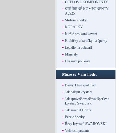
OCELOVÉ KOMPONENTY
STŘÍBRNÉ KOMPONENTY
Ag925
Stříbrné šperky
KORÁLKY
Kleště pro korálkování
Krabičky a kartičky na šperky
Lepidlo na bižuterii
Minerály
Dárkové poukazy
Může se Vám hodit
Barvy, které spolu ladí
Jak nalepit krystaly
Jak správně označovat šperky s
krystaly Swarovski
Jak zažehlit Hotfix
Péče o šperky
Řezy krystalů SWAROVSKI
Velikosti prstenů