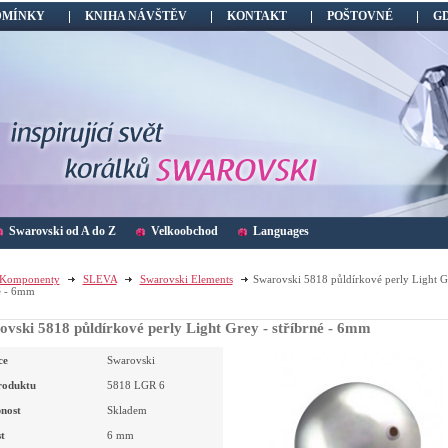
DMÍNKY
KNIHA NÁVŠTĚV
KONTAKT
POŠTOVNÉ
G
Swarovski od A do Z
Velkoobchod
Languages
Komponenty
SLEVA
Swarovski Elements
Swarovski 5818 půldírkové perly Light G
é - 6mm
vski 5818 půldírkové perly Light Grey - stříbrné - 6mm
ce
Swarovski
roduktu
5818 LGR 6
nost
Skladem
t
6
mm