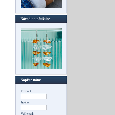
Návod na náušnice
Napište nám:
Předmět:
Jméno:
Váš email: