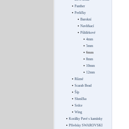
Panther
Perličky
Barokní
Navlékací
Půldírkové
4mm
5mm
6mm
8mm
10mm
12mm
Různé
Scarab Bead
Šíp
Sluníčka
Srdce
Wing
Korálky Pavé s kamínky
Přívěsky SWAROVSKI