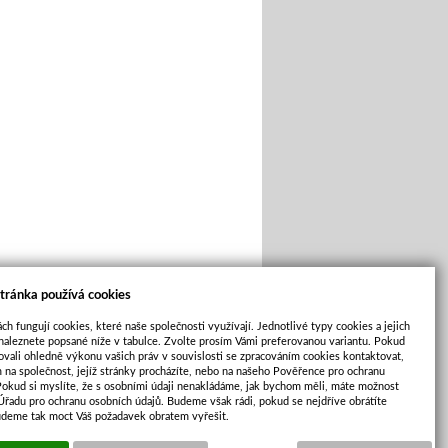
tránka používá cookies
ch fungují cookies, které naše společnosti využívají. Jednotlivé typy cookies a jejich
naleznete popsané níže v tabulce. Zvolte prosím Vámi preferovanou variantu. Pokud
ovali ohledně výkonu vašich práv v souvislosti se zpracováním cookies kontaktovat,
m na společnost, jejíž stránky procházíte, nebo na našeho Pověřence pro ochranu
Pokud si myslíte, že s osobními údaji nenakládáme, jak bychom měli, máte možnost
 Úřadu pro ochranu osobních údajů. Budeme však rádi, pokud se nejdříve obrátíte
udeme tak moct Váš požadavek obratem vyřešit.
Cookies
|
Sunlight systems
-
tvorba e-shopů