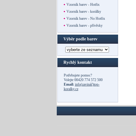
Vzorník barev - Hotfix
Vzorník barev - korálky
Vzorník barev - No Hotfix
Vzorník barev - přívěsky
Výběr podle barev
Rychlý kontakt
Potřebujete pomoc?
Volejte
00420 774 572 500
Email:
info(zavináč)top-
koralky.cz