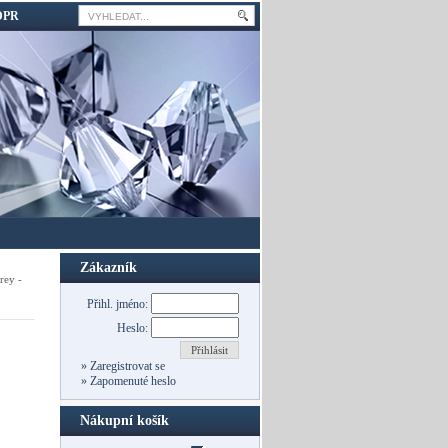
DPR
Zákazník
rey -
Přihl. jméno:
Heslo:
Přihlásit
»
Zaregistrovat se
»
Zapomenuté heslo
Nákupní košík