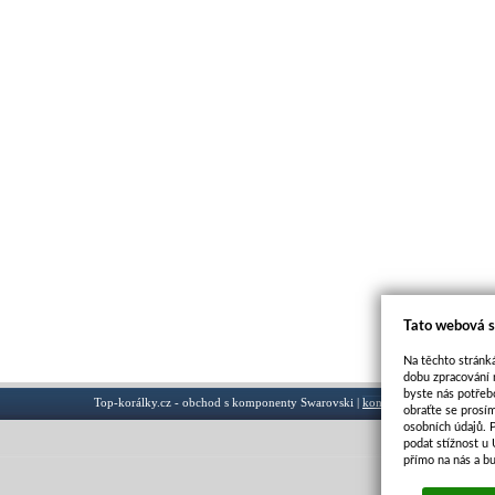
Tato webová s
Na těchto stránká
dobu zpracování 
byste nás potřeb
Top-korálky.cz - obchod s komponenty Swarovski |
kontakt
obraťte se prosí
osobních údajů. 
podat stížnost u
přímo na nás a b