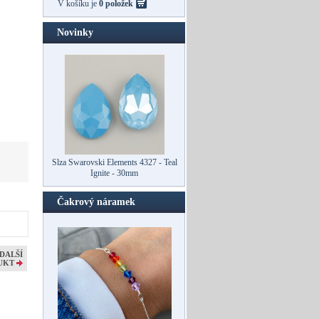
V košíku je
0 položek
Novinky
Slza Swarovski Elements 4327 - Teal
Ovál Swarovski 4127 - Teal Ignite -
Ignite - 30mm
30mm
Čakrový náramek
DALŠÍ
UKT