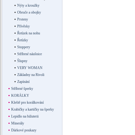
Nýty a kroužky
Obruče a obojky
Prsteny
Přívěsky
Řetízek na nohu
Řetízky
Stoppery
Stříbrné náušnice
Šlupny
VERY WOMAN
Základny na Rivoli
Zapínání
Stříbrné šperky
KORÁLKY
Kleště pro korálkování
Krabičky a kartičky na šperky
Lepidlo na bižuterii
Minerály
Dárkové poukazy