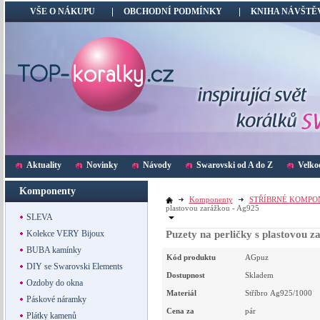
VŠE O NÁKUPU
OBCHODNÍ PODMÍNKY
KNIHA NÁVŠTĚ
Aktuality
Novinky
Návody
Swarovski od A do Z
Velko
Komponenty
Komponenty
STŘÍBRNÉ KOMPO
plastovou zarážkou - Ag925
SLEVA
Kolekce VERY Bijoux
Puzety na perličky s plastovou 
BUBA kamínky
Kód produktu
AGpuz
DIY se Swarovski Elements
Dostupnost
Skladem
Ozdoby do okna
Materiál
Stříbro Ag925/1000
Páskové náramky
Cena za
pár
Plátky kamenů