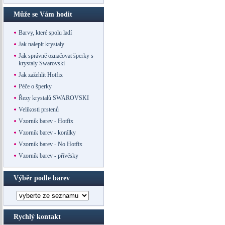
Může se Vám hodit
Barvy, které spolu ladí
Jak nalepit krystaly
Jak správně označovat šperky s
krystaly Swarovski
Jak zažehlit Hotfix
Péče o šperky
Řezy krystalů SWAROVSKI
Velikosti prstenů
Vzorník barev - Hotfix
Vzorník barev - korálky
Vzorník barev - No Hotfix
Vzorník barev - přívěsky
Výběr podle barev
Rychlý kontakt