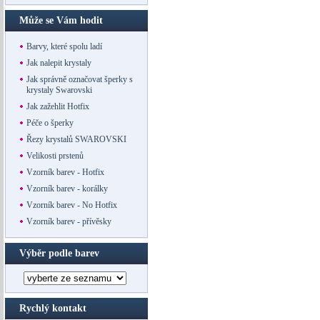
Může se Vám hodit
Barvy, které spolu ladí
Jak nalepit krystaly
Jak správně označovat šperky s
krystaly Swarovski
Jak zažehlit Hotfix
Péče o šperky
Řezy krystalů SWAROVSKI
Velikosti prstenů
Vzorník barev - Hotfix
Vzorník barev - korálky
Vzorník barev - No Hotfix
Vzorník barev - přívěsky
Výběr podle barev
Rychlý kontakt