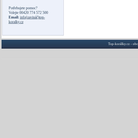
Potřebujete pomoc?
Volejte
00420 774 572 500
Email:
info(zavináč)top-
koralky.cz
Top-korálky.cz - ob