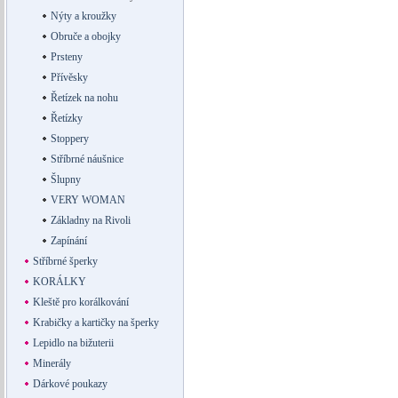
Nýty a kroužky
Obruče a obojky
Prsteny
Přívěsky
Řetízek na nohu
Řetízky
Stoppery
Stříbrné náušnice
Šlupny
VERY WOMAN
Základny na Rivoli
Zapínání
Stříbrné šperky
KORÁLKY
Kleště pro korálkování
Krabičky a kartičky na šperky
Lepidlo na bižuterii
Minerály
Dárkové poukazy