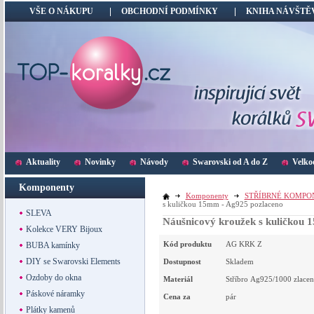
VŠE O NÁKUPU
OBCHODNÍ PODMÍNKY
KNIHA NÁVŠTĚ
Aktuality
Novinky
Návody
Swarovski od A do Z
Velko
Komponenty
Komponenty
STŘÍBRNÉ KOMPO
s kuličkou 15mm - Ag925 pozlaceno
SLEVA
Náušnicový kroužek s kuličkou 
Kolekce VERY Bijoux
Kód produktu
AG KRK Z
BUBA kamínky
DIY se Swarovski Elements
Dostupnost
Skladem
Ozdoby do okna
Materiál
Stříbro Ag925/1000 zlacen
Páskové náramky
Cena za
pár
Plátky kamenů