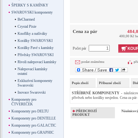
ŠPERKY S KAMÍNKY
SWAROVSKI komponenty
BeCharmed
Crystal Pixie
Cena za pár
484,
Knoflíky a našíváky
400,00 Kč b
Korálky SWAROVSKI
Korálky Pavé s kamínky
Počet pár
KOUP
Přívěsky SWAROVSKI
Rivoli nalepovací kamínky
poslat známému
při
Nalepovací kamínky
ostatní
Exkluzívní komponenty
Popis zboží
Příbuzné zboží
Dis
Swarovski
Inovace Swarovski
STŘÍBRNÉ KOMPONENTY -
náušnicov
přívěsek nebo korálky nesjedou. Cena za pár 
Komponenty pro
ČTVEREČEK
Komponenty pro DELTU
PŘEDCHOZÍ
Náušnicový
PRODUKT
Komponenty pro DENTELLE
Komponenty pro GALACTIC
Komponenty pro GRAPHIC